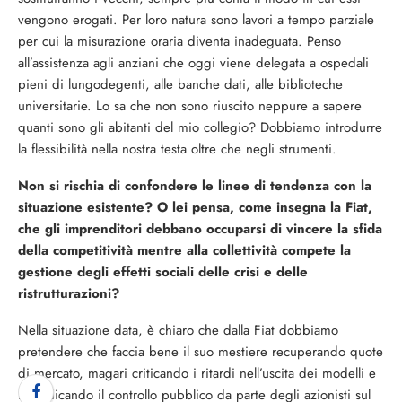
vengono erogati. Per loro natura sono lavori a tempo parziale
per cui la misurazione oraria diventa inadeguata. Penso
all’assistenza agli anziani che oggi viene delega­ta a ospedali
pieni di lungodegen­ti, alle banche dati, alle bibliote­che
universitarie. Lo sa che non sono riuscito neppure a sapere
quanti sono gli abitanti del mio collegio? Dobbiamo introdurre
la flessibilità nella nostra testa oltre che negli strumenti.
Non si rischia di confondere le linee di tendenza con la
situa­zione esistente? O lei pensa, come insegna la Fiat,
che gli imprenditori debbano occu­parsi di vincere la sfida
della competitività mentre alla col­lettività compete la
gestione degli effetti sociali delle crisi e delle
ristrutturazioni?
Nella situazione data, è chiaro che dalla Fiat dobbiamo
pretendere che faccia bene il suo mestiere re­cuperando quote
di mercato, ma­gari criticando i ritardi nell’uscita dei modelli e
rivendicando il con­trollo pubblico da parte degli azionisti sul