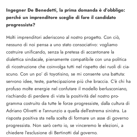
Ingegner De Benedetti, la pri
ma domanda è d’obbligo:
per
ché un imprenditore sceglie di
fare il candidato
progressista?
Molti imprenditori aderiscono al nostro progetto. Con ciò,
nessuno di noi pensa a uno stato consocia­tivo: vogliamo
costruire unifican­do, senza la pretesa di accantona­re la
dialettica sindacale, piena­mente compatibile con una politi­ca
di ricostruzione che coinvolga tutti nel rispetto dei ruoli di cia­
scuno. Con un po’ di toyotisino, se mi consente una battuta:
servo­no idee, teste, partecipazione più che braccia. C’è chi ha
profuso molte energie nel confutare il modello berlusconiano,
rischian­do di perdere di vista la positività del nostro pro­
gramma costruito da tut­te le forze progressiste, dalla cultura di
Adriano Olivetti e l’annunzio a quella dell’estrema sini­stra. La
risposta positiva sta nella scelta di forma­re un asse di governo
progressista. Non sarò certo io, se vinceremo le elezioni, a
chiedere l’e­sclusione di Bertinotti dal governo.