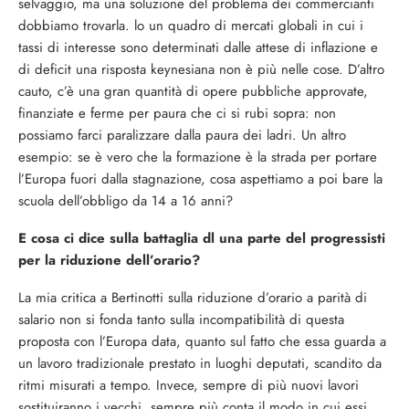
selvaggio, ma una soluzione del problema dei commercianti
dob­biamo trovarla. lo un quadro di mercati globali in cui i
tassi di in­teresse sono determinati dalle at­tese di inflazione e
di deficit una risposta keynesiana non è più nel­le cose. D’altro
cauto, c’è una gran quantità di opere pubbliche ap­provate,
finanziate e ferme per paura che ci si rubi sopra: non
possiamo farci paralizzare dalla paura dei ladri. Un altro
esempio: se è vero che la formazione è la strada per portare
l’Europa fuori dalla stagnazione, cosa aspettia­mo a poi bare la
scuola dell’obbli­go da 14 a 16 anni?
E cosa ci dice sulla battaglia dl una parte del progressisti
per la riduzione dell’orario?
La mia critica a Bertinotti sulla ri­duzione d’orario a parità di
sala­rio non si fonda tanto sulla incom­patibilità di questa
proposta con l’Europa data, quanto sul fatto che essa guarda a
un lavoro tradizio­nale prestato in luoghi deputati, scandito da
ritmi misurati a tem­po. Invece, sempre di più nuovi lavori
sostituiranno i vecchi, sem­pre più conta il modo in cui essi