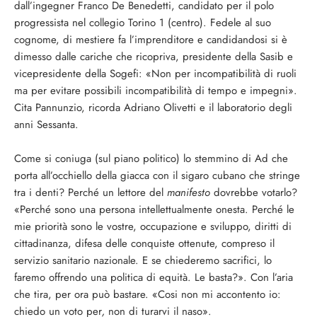
dall’ingegner Franco De Benedetti, candidato per il polo
progressista nel colle­gio Torino 1 (centro). Fedele al suo
cognome, di mestiere fa l’imprenditore e candidandosi si è
dimesso dalle cariche che ri­copriva, presidente della Sasib e
vicepresidente della Sogefi: «Non per incompatibilità di ruoli
ma per evitare possibili in­compatibilità di tempo e impe­gni».
Cita Pannunzio, ricorda Adriano Olivetti e il laboratorio degli
anni Sessanta.
Come si co­niuga (sul piano politico) lo stemmino di Ad che
porta al­l’occhiello della giacca con il si­garo cubano che stringe
tra i denti? Perché un lettore del
ma­nifesto
dovrebbe votarlo?
«Per­ché sono una persona intellet­tualmente onesta. Perché le
mie priorità sono le vostre, occupa­zione e sviluppo, diritti di
cittadinanza, difesa delle conquiste ottenute, compreso il
servizio sanitario nazionale. E se chiede­remo sacrifici, lo
faremo offren­do una politica di equità. Le ba­sta?». Con l’aria
che tira, per ora può bastare. «Cosi non mi ac­contento io:
chiedo un voto per
,
non di turarvi il naso».