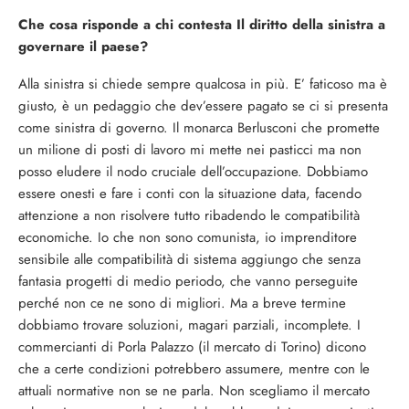
Che cosa risponde a chi conte­sta Il diritto della sinistra a
go­vernare il paese?
Alla sinistra si chiede sempre qualcosa in più. E’ faticoso ma è
giusto, è un pedaggio che dev’es­sere pagato se ci si presenta
come sinistra di governo. Il monarca Berlusconi che promette
un mi­lione di posti di lavoro mi mette nei pasticci ma non
posso eludere il nodo cruciale dell’occupazione. Dobbiamo
essere onesti e fare i conti con la situazione data, fa­cendo
attenzione a non risolvere tutto ribadendo le compatibilità
economiche. Io che non sono comunista, io imprenditore
sensibi­le alle compatibilità di sistema aggiungo che senza
fantasia progetti di medio periodo, che vanno perse­guite
perché non ce ne sono di mi­gliori. Ma a breve termine
dobbia­mo trovare soluzioni, magari par­ziali, incomplete. I
commercianti di Porla Palazzo (il mercato di To­rino) dicono
che a certe condizio­ni potrebbero assumere, mentre con le
attuali normative non se ne parla. Non scegliamo il mercato