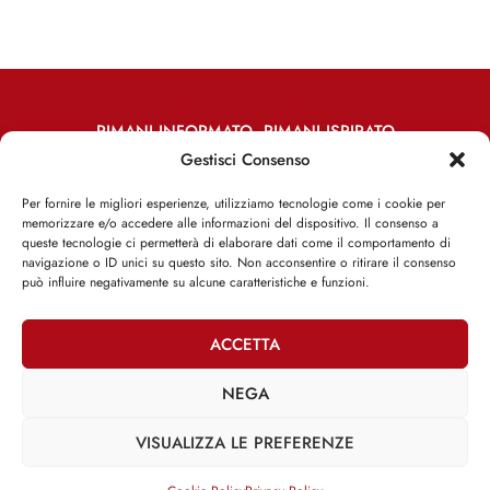
RIMANI INFORMATO, RIMANI ISPIRATO
Gestisci Consenso
Iscriviti alla Newsletter
Per fornire le migliori esperienze, utilizziamo tecnologie come i cookie per
memorizzare e/o accedere alle informazioni del dispositivo. Il consenso a
ISCRIVITI ADESSO
queste tecnologie ci permetterà di elaborare dati come il comportamento di
navigazione o ID unici su questo sito. Non acconsentire o ritirare il consenso
può influire negativamente su alcune caratteristiche e funzioni.
ACCETTA
Facebook
Twitter
Email
NEGA
VISUALIZZA LE PREFERENZE
@2025 | Franco Debenedetti | All Rights Reserved |
Privacy Policy
–
Cookie Policy