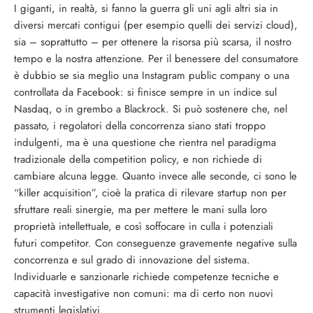
I giganti, in realtà, si fanno la guerra gli uni agli altri sia in
diversi mercati contigui (per esempio quelli dei servizi cloud),
sia – soprattutto – per ottenere la risorsa più scarsa, il nostro
tempo e la nostra attenzione. Per il benessere del consumatore
è dubbio se sia meglio una Instagram public company o una
controllata da Facebook: si finisce sempre in un indice sul
Nasdaq, o in grembo a Blackrock. Si può sostenere che, nel
passato, i regolatori della concorrenza siano stati troppo
indulgenti, ma è una questione che rientra nel paradigma
tradizionale della competition policy, e non richiede di
cambiare alcuna legge. Quanto invece alle seconde, ci sono le
“killer acquisition”, cioè la pratica di rilevare startup non per
sfruttare reali sinergie, ma per mettere le mani sulla loro
proprietà intellettuale, e così soffocare in culla i potenziali
futuri competitor. Con conseguenze gravemente negative sulla
concorrenza e sul grado di innovazione del sistema.
Individuarle e sanzionarle richiede competenze tecniche e
capacità investigative non comuni: ma di certo non nuovi
strumenti legislativi.