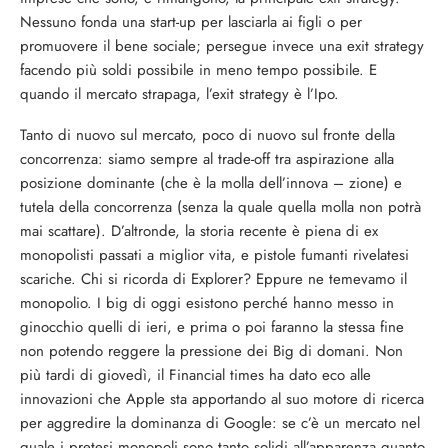
Nessuno fonda una start-up per lasciarla ai figli o per
promuovere il bene sociale; persegue invece una exit strategy
facendo più soldi possibile in meno tempo possibile. E
quando il mercato strapaga, l’exit strategy è l’Ipo.
Tanto di nuovo sul mercato, poco di nuovo sul fronte della
concorrenza: siamo sempre al trade-off tra aspirazione alla
posizione dominante (che è la molla dell’innova – zione) e
tutela della concorrenza (senza la quale quella molla non potrà
mai scattare). D’altronde, la storia recente è piena di ex
monopolisti passati a miglior vita, e pistole fumanti rivelatesi
scariche. Chi si ricorda di Explorer? Eppure ne temevamo il
monopolio. I big di oggi esistono perché hanno messo in
ginocchio quelli di ieri, e prima o poi faranno la stessa fine
non potendo reggere la pressione dei Big di domani. Non
più tardi di giovedì, il Financial times ha dato eco alle
innovazioni che Apple sta apportando al suo motore di ricerca
per aggredire la dominanza di Google: se c’è un mercato nel
quale i pretesi monopoli sono tanto solidi all’apparenza quanto