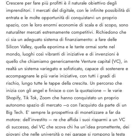
Crescere per fare più profitti è il naturale obiettivo degli
imprenditori. I mercati del digitale, con le infinite possibilità di
entrata e le molte opportunità di conquistarvi un proprio
spazio, con le loro enormi economie di scala e di scopo, sono
naturaliter mercati estremamente competitivi. Richiedono che
ci sia un adeguato sistema di finanziamento: a fare delle
Silicon Valley, quella eponima e le tante ormai sorte nel
mondo, luoghi così vibranti di iniziative e di invenzioni è
quello che chiamiamo genericamente Venture capital (VC), in
realtà un sistema variegato e sofisticato, capace di sostenere e
accompagnare le più varie iniziative, con tutti i gradi di
rischio, lungo tutte le tappe della crescita. Un percorso che
inizia con gli angel e finisce o con la quotazione – le varie
Shopify, Tik Tok, Zoom che hanno conquistato un proprio
autonomo spazio di mercato –o con l’acquisto da parte di un
Big Tech. E’ sempre la prospettiva di monetizzare a far da
motore: dell’investito – re che affida i suoi risparmi a un VC
di successo, del VC che scova chi ha un’idea promettente, dei
giovani che nelle università o nei garage si rompono la testa