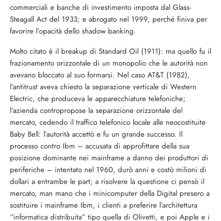
commerciali e banche di investimento imposta dal Glass-
Steagall Act del 1933; e abrogato nel 1999, perché finiva per
favorire l’opacità dello shadow banking.
Molto citato è il breakup di Standard Oil (1911): ma quello fu il
frazionamento orizzontale di un monopolio che le autorità non
avevano bloccato al suo formarsi. Nel caso AT&T (1982),
l’antitrust aveva chiesto la separazione verticale di Western
Electric, che produceva le apparecchiature telefoniche;
l’azienda contropropose la separazione orizzontale del
mercato, cedendo il traffico telefonico locale alle neocostituite
Baby Bell: l’autorità accettò e fu un grande successo. Il
processo contro Ibm – accusata di approfittare della sua
posizione dominante nei mainframe a danno dei produttori di
periferiche – intentato nel 1960, durò anni e costò milioni di
dollari a entrambe le part; a risolvere la questione ci pensò il
mercato, man mano che i minicomputer della Digital presero a
sostituire i mainframe Ibm, i clienti a preferire l’architettura
“informatica distribuita” tipo quella di Olivetti, e poi Apple e i