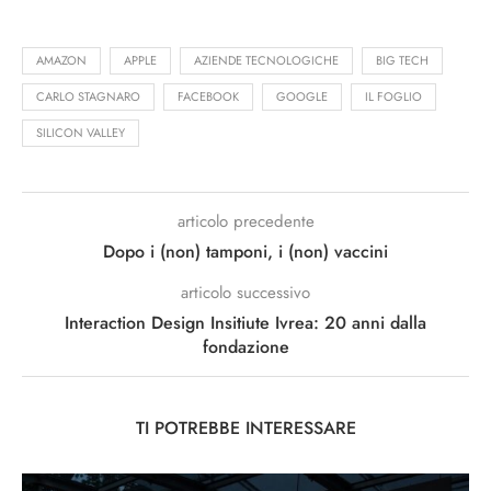
AMAZON
APPLE
AZIENDE TECNOLOGICHE
BIG TECH
CARLO STAGNARO
FACEBOOK
GOOGLE
IL FOGLIO
SILICON VALLEY
articolo precedente
Dopo i (non) tamponi, i (non) vaccini
articolo successivo
Interaction Design Insitiute Ivrea: 20 anni dalla
fondazione
TI POTREBBE INTERESSARE