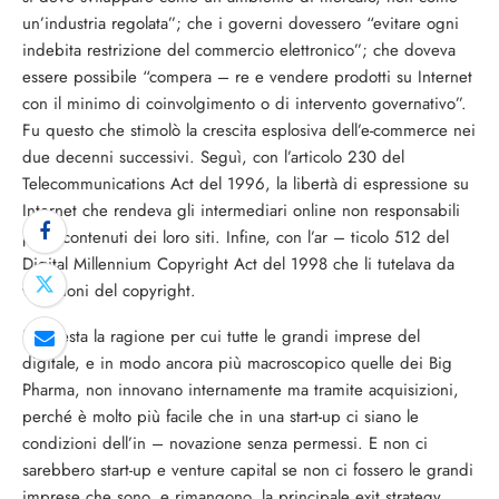
un’industria regolata”; che i governi dovessero “evitare ogni
indebita restrizione del commercio elettronico”; che doveva
essere possibile “compera – re e vendere prodotti su Internet
con il minimo di coinvolgimento o di intervento governativo”.
Fu questo che stimolò la crescita esplosiva dell’e-commerce nei
due decenni successivi. Seguì, con l’articolo 230 del
Telecommunications Act del 1996, la libertà di espressione su
Internet che rendeva gli intermediari online non responsabili
per i contenuti dei loro siti. Infine, con l’ar – ticolo 512 del
Digital Millennium Copyright Act del 1998 che li tutelava da
violazioni del copyright.
E’ questa la ragione per cui tutte le grandi imprese del
digitale, e in modo ancora più macroscopico quelle dei Big
Pharma, non innovano internamente ma tramite acquisizioni,
perché è molto più facile che in una start-up ci siano le
condizioni dell’in – novazione senza permessi. E non ci
sarebbero start-up e venture capital se non ci fossero le grandi
imprese che sono, e rimangono, la principale exit strategy.