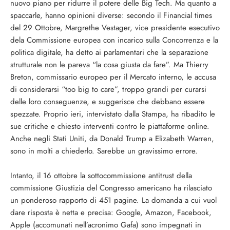
nuovo piano per ridurre il potere delle Big Tech. Ma quanto a
spaccarle, hanno opinioni diverse: secondo il Financial times
del 29 Ottobre, Margrethe Vestager, vice presidente esecutivo
dela Commissione europea con incarico sulla Concorrenza e la
politica digitale, ha detto ai parlamentari che la separazione
strutturale non le pareva “la cosa giusta da fare”. Ma Thierry
Breton, commissario europeo per il Mercato interno, le accusa
di considerarsi “too big to care”, troppo grandi per curarsi
delle loro conseguenze, e suggerisce che debbano essere
spezzate. Proprio ieri, intervistato dalla Stampa, ha ribadito le
sue critiche e chiesto interventi contro le piattaforme online.
Anche negli Stati Uniti, da Donald Trump a Elizabeth Warren,
sono in molti a chiederlo. Sarebbe un gravissimo errore.
Intanto, il 16 ottobre la sottocommissione antitrust della
commissione Giustizia del Congresso americano ha rilasciato
un ponderoso rapporto di 451 pagine. La domanda a cui vuol
dare risposta è netta e precisa: Google, Amazon, Facebook,
Apple (accomunati nell’acronimo Gafa) sono impegnati in