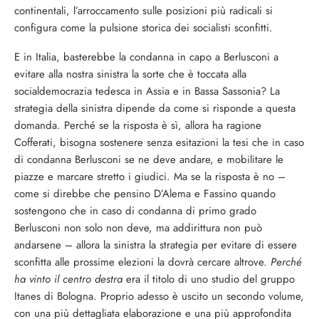
continentali, l’arroccamento sulle posizioni più radicali si
configura come la pulsione storica dei socialisti sconfitti.
E in Italia, basterebbe la condanna in capo a Berlusconi a
evitare alla nostra sinistra la sorte che è toccata alla
socialdemocrazia tedesca in Assia e in Bassa Sassonia? La
strategia della sinistra dipende da come si risponde a questa
domanda. Perché se la risposta è sì, allora ha ragione
Cofferati, bisogna sostenere senza esitazioni la tesi che in caso
di condanna Berlusconi se ne deve andare, e mobilitare le
piazze e marcare stretto i giudici. Ma se la risposta è no –
come si direbbe che pensino D’Alema e Fassino quando
sostengono che in caso di condanna di primo grado
Berlusconi non solo non deve, ma addirittura non può
andarsene – allora la sinistra la strategia per evitare di essere
sconfitta alle prossime elezioni la dovrà cercare altrove.
Perché
ha vinto il centro destra
era il titolo di uno studio del gruppo
Itanes di Bologna. Proprio adesso è uscito un secondo volume,
con una più dettagliata elaborazione e una più approfondita