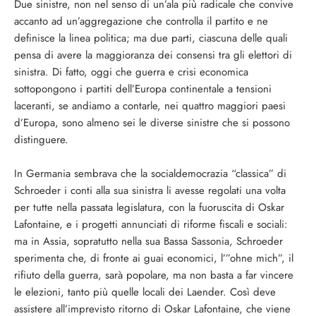
Due sinistre, non nel senso di un’ala più radicale che convive
accanto ad un’aggregazione che controlla il partito e ne
definisce la linea politica; ma due parti, ciascuna delle quali
pensa di avere la maggioranza dei consensi tra gli elettori di
sinistra. Di fatto, oggi che guerra e crisi economica
sottopongono i partiti dell’Europa continentale a tensioni
laceranti, se andiamo a contarle, nei quattro maggiori paesi
d’Europa, sono almeno sei le diverse sinistre che si possono
distinguere.
In Germania sembrava che la socialdemocrazia “classica” di
Schroeder i conti alla sua sinistra li avesse regolati una volta
per tutte nella passata legislatura, con la fuoruscita di Oskar
Lafontaine, e i progetti annunciati di riforme fiscali e sociali:
ma in Assia, sopratutto nella sua Bassa Sassonia, Schroeder
sperimenta che, di fronte ai guai economici, l’”ohne mich”, il
rifiuto della guerra, sarà popolare, ma non basta a far vincere
le elezioni, tanto più quelle locali dei Laender. Così deve
assistere all’imprevisto ritorno di Oskar Lafontaine, che viene