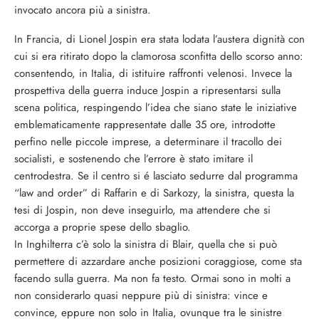
invocato ancora più a sinistra.
In Francia, di Lionel Jospin era stata lodata l’austera dignità con
cui si era ritirato dopo la clamorosa sconfitta dello scorso anno:
consentendo, in Italia, di istituire raffronti velenosi. Invece la
prospettiva della guerra induce Jospin a ripresentarsi sulla
scena politica, respingendo l’idea che siano state le iniziative
emblematicamente rappresentate dalle 35 ore, introdotte
perfino nelle piccole imprese, a determinare il tracollo dei
socialisti, e sostenendo che l’errore è stato imitare il
centrodestra. Se il centro si é lasciato sedurre dal programma
“law and order” di Raffarin e di Sarkozy, la sinistra, questa la
tesi di Jospin, non deve inseguirlo, ma attendere che si
accorga a proprie spese dello sbaglio.
In Inghilterra c’è solo la sinistra di Blair, quella che si può
permettere di azzardare anche posizioni coraggiose, come sta
facendo sulla guerra. Ma non fa testo. Ormai sono in molti a
non considerarlo quasi neppure più di sinistra: vince e
convince, eppure non solo in Italia, ovunque tra le sinistre