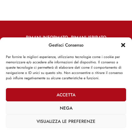
RIMANI INFORMATO, RIMANI ISPIRATO
Gestisci Consenso
Iscriviti alla Newsletter
Per fornire le migliori esperienze, utilizziamo tecnologie come i cookie per
memorizzare e/o accedere alle informazioni del dispositivo. Il consenso a
ISCRIVITI ADESSO
queste tecnologie ci permetterà di elaborare dati come il comportamento di
navigazione o ID unici su questo sito. Non acconsentire o ritirare il consenso
può influire negativamente su alcune caratteristiche e funzioni.
ACCETTA
Facebook
Twitter
Email
NEGA
VISUALIZZA LE PREFERENZE
@2025 | Franco Debenedetti | All Rights Reserved |
Privacy Policy