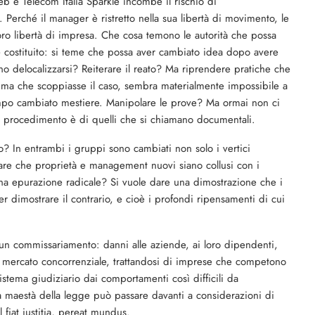
web e Telecom Italia Sparkle incombe il rischio di
erché il manager è ristretto nella sua libertà di movimento, le
loro libertà di impresa. Che cosa temono le autorità che possa
e costituito: si teme che possa aver cambiato idea dopo avere
no delocalizzarsi? Reiterare il reato? Ma riprendere pratiche che
ima che scoppiasse il caso, sembra materialmente impossibile a
tempo cambiato mestiere. Manipolare le prove? Ma ormai non ci
 il procedimento è di quelli che si chiamano documentali.
? In entrambi i gruppi sono cambiati non solo i vertici
sare che proprietà e management nuovi siano collusi con i
una epurazione radicale? Si vuole dare una dimostrazione che i
dimostrare il contrario, e cioè i profondi ripensamenti di cui
 un commissariamento: danni alle aziende, ai loro dipendenti,
 del mercato concorrenziale, trattandosi di imprese che competono
stema giudiziario dai comportamenti così difficili da
a maestà della legge può passare davanti a considerazioni di
l fiat iustitia, pereat mundus.