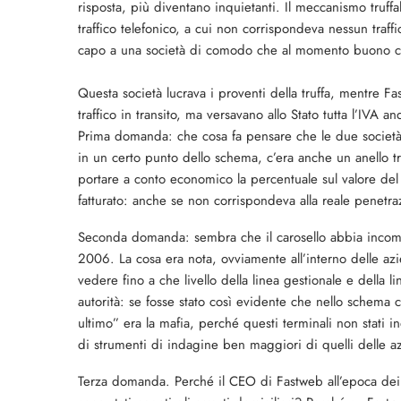
risposta, più diventano inquietanti. Il meccanismo truffa
traffico telefonico, a cui non corrispondeva nessun traff
capo a una società di comodo che al momento buono c
Questa società lucrava i proventi della truffa, mentre 
traffico in transito, ma versavano allo Stato tutta l’IVA 
Prima domanda: che cosa fa pensare che le due società,
in un certo punto dello schema, c’era anche un anello tr
portare a conto economico la percentuale sul valore del tr
fatturato: anche se non corrispondeva alla reale penetra
Seconda domanda: sembra che il carosello abbia incomin
2006. La cosa era nota, ovviamente all’interno delle azie
vedere fino a che livello della linea gestionale e della 
autorità: se fosse stato così evidente che nello schema c
ultimo” era la mafia, perché questi terminali non stati
di strumenti di indagine ben maggiori di quelli delle a
Terza domanda. Perché il CEO di Fastweb all’epoca dei fa