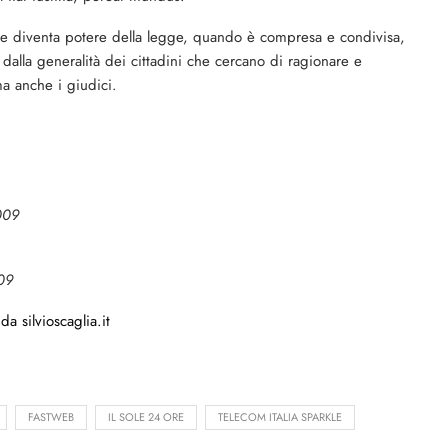
egge diventa potere della legge, quando è compresa e condivisa,
dalla generalità dei cittadini che cercano di ragionare e
ma anche i giudici.
009
09
a silvioscaglia.it
FASTWEB
IL SOLE 24 ORE
TELECOM ITALIA SPARKLE