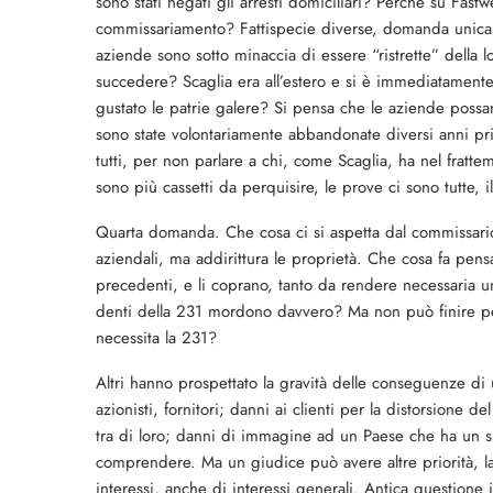
sono stati negati gli arresti domiciliari? Perché su Fast
commissariamento? Fattispecie diverse, domanda unica. P
aziende sono sotto minaccia di essere “ristrette” della 
succedere? Scaglia era all’estero e si è immediatament
gustato le patrie galere? Si pensa che le aziende possa
sono state volontariamente abbandonate diversi anni pr
tutti, per non parlare a chi, come Scaglia, ha nel frat
sono più cassetti da perquisire, le prove ci sono tutte,
Quarta domanda. Che cosa ci si aspetta dal commissario
aziendali, ma addirittura le proprietà. Che cosa fa pen
precedenti, e li coprano, tanto da rendere necessaria 
denti della 231 mordono davvero? Ma non può finire per 
necessita la 231?
Altri hanno prospettato la gravità delle conseguenze di
azionisti, fornitori; danni ai clienti per la distorsione
tra di loro; danni di immagine ad un Paese che ha un si
comprendere. Ma un giudice può avere altre priorità, l
interessi, anche di interessi generali. Antica questione i