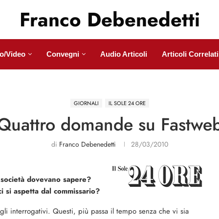
Franco Debenedetti
o/Video
Convegni
Audio Articoli
Articoli Correlati
GIORNALI
IL SOLE 24 ORE
Quattro domande su Fastwe
di
Franco Debenedetti
28/03/2010
e società dovevano sapere?
i si aspetta dal commissario?
li interrogativi. Questi, più passa il tempo senza che vi sia