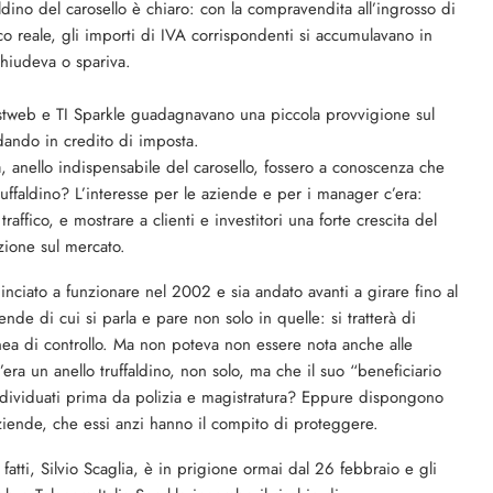
ldino del carosello è chiaro: con la compravendita all’ingrosso di
ico reale, gli importi di IVA corrispondenti si accumulavano in
hiudeva o spariva.
Fastweb e TI Sparkle guadagnavano una piccola provvigione sul
andando in credito di imposta.
 anello indispensabile del carosello, fossero a conoscenza che
uffaldino? L’interesse per le aziende e per i manager c’era:
affico, e mostrare a clienti e investitori una forte crescita del
zione sul mercato.
ciato a funzionare nel 2002 e sia andato avanti a girare fino al
nde di cui si parla e pare non solo in quelle: si tratterà di
linea di controllo. Ma non poteva non essere nota anche alle
’era un anello truffaldino, non solo, ma che il suo “beneficiario
 individuati prima da polizia e magistratura? Eppure dispongono
ziende, che essi anzi hanno il compito di proteggere.
tti, Silvio Scaglia, è in prigione ormai dal 26 febbraio e gli