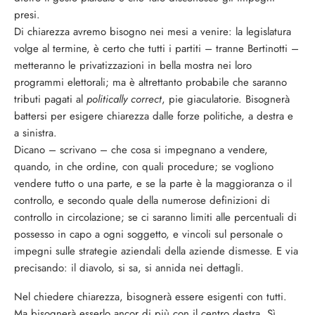
presi.
Di chiarezza avremo bisogno nei mesi a venire: la legislatura
volge al termine, è certo che tutti i partiti – tranne Bertinotti –
metteranno le privatizzazioni in bella mostra nei loro
programmi elettorali; ma è altrettanto probabile che saranno
tributi pagati al
politically correct
, pie giaculatorie. Bisognerà
battersi per esigere chiarezza dalle forze politiche, a destra e
a sinistra.
Dicano – scrivano – che cosa si impegnano a vendere,
quando, in che ordine, con quali procedure; se vogliono
vendere tutto o una parte, e se la parte è la maggioranza o il
controllo, e secondo quale della numerose definizioni di
controllo in circolazione; se ci saranno limiti alle percentuali di
possesso in capo a ogni soggetto, e vincoli sul personale o
impegni sulle strategie aziendali della aziende dismesse. E via
precisando: il diavolo, si sa, si annida nei dettagli.
Nel chiedere chiarezza, bisognerà essere esigenti con tutti.
Ma bisognerà esserlo ancor di più con il centro destra. Sì,