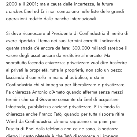
2000 e il 2001; ma a causa delle incertezze, le future
tranches
Enel ed Eni non compaiono nelle liste delle grandi
operazioni redatte dalle banche internazionali.
Si deve riconoscere al Presidente di Confindustria il merito di
avere riportato il tema nei suoi termini corretti. Indicando
quanta strada c’è ancora da fare: 300.000 miliardi sarebbe il
valore degli asset ancora da restituire al mercato. Ma
soprattutto facendo chiarezza: privatizzare vuol dire trasferire
ai privati la proprietà, tutta la proprietà, non solo un pezzo
lasciando il controllo in mano al pubblico; e sta in
Confindustria chi si impegna per liberalizzare e privatizzare.
Fa chiarezza Antonio d’Amato quando afferma senza mezzi
termini che se il Governo consente da Enel di acquistare
Infostrada, pubblicizza anziché privatizzare. E in fondo fa
chiarezza anche Franco Tatò, quando per tutta risposta ritira
Wind da Confindustria: almeno sappiamo che piani per
l’uscita di Enel dalla telefonia non ce ne sono, la sostanza
dietro il gesto plateale è che Tatò disconosce gli impegni