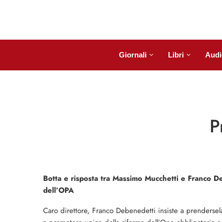
Giornali
Libri
Audi
P
Botta e risposta tra Massimo Mucchetti e Franco D
dell’OPA
Caro direttore, Franco Debenedetti insiste a prendersela