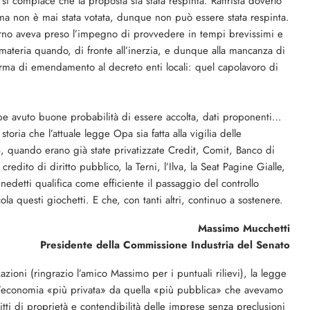
si compiace che la proposta sia stata respinta. Rattrista doverlo
rma non è mai stata votata, dunque non può essere stata respinta.
erno aveva preso l’impegno di provvedere in tempi brevissimi e
 materia quando, di fronte all’inerzia, e dunque alla mancanza di
forma di emendamento al decreto enti locali: quel capolavoro di
bbe avuto buone probabilità di essere accolta, dati proponenti…
oria che l’attuale legge Opa sia fatta alla vigilia delle
998, quando erano già state privatizzate Credit, Comit, Banco di
credito di diritto pubblico, la Terni, l’Ilva, la Seat Pagine Gialle,
nedetti qualifica come efficiente il passaggio del controllo
la questi giochetti. E che, con tanti altri, continuo a sostenere.
Massimo Mucchetti
Presidente della Commissione Industria del Senato
azioni (ringrazio l’amico Massimo per i puntuali rilievi), la legge
 un’economia «più privata» da quella «più pubblica» che avevamo
itti di proprietà e contendibilità delle impre­se senza preclusioni