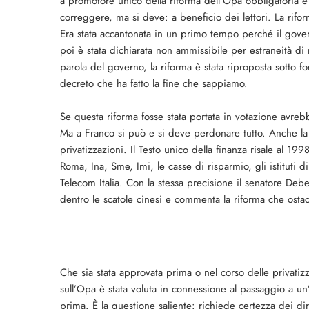
a promotore unico della riforma dell’Opa obbligatoria e 
correggere, ma si deve: a beneficio dei lettori. La rifo
Era stata accantonata in un primo tempo perché il gov
poi è stata dichiarata non ammissibile per estraneità di
parola del governo, la riforma è stata riproposta sotto 
decreto che ha fatto la fine che sappiamo.
Se questa riforma fosse stata portata in votazione avre
Ma a Franco si può e si deve perdonare tutto. Anche la st
privatizzazioni. Il Testo unico della finanza risale al 1
Roma, Ina, Sme, Imi, le casse di risparmio, gli istituti di 
Telecom Italia. Con la stessa precisione il senatore Debe
dentro le scatole cinesi e commenta la riforma che ostaco
Che sia stata approvata prima o nel cor­so delle privatizz
sull’Opa è stata voluta in con­nessione al passaggio a
prima. È la questione sa­liente: richiede certezza dei dir