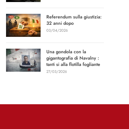
Referendum sulla giustizia:
32 anni dopo
03/04/2026
Intervista per il quotidiano “La
“Un capitano di 15 an
Stampa”
13/01/2026
Una gondola con la
11/03/2026
gigantografia di Navalny :
tanti si alla flotilla fogliante
27/03/2026