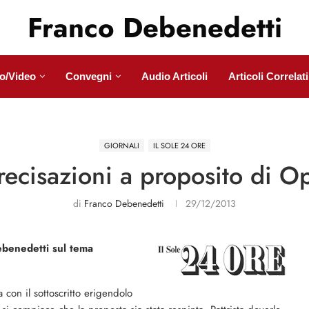
Franco Debenedetti
o/Video
Convegni
Audio Articoli
Articoli Correlati
GIORNALI
IL SOLE 24 ORE
recisazioni a proposito di O
di
Franco Debenedetti
29/12/2013
ebenedetti sul tema
 con il sottoscritto erigendolo