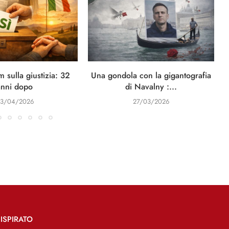
 sulla giustizia: 32
Una gondola con la gigantografia
anni dopo
di Navalny :...
3/04/2026
27/03/2026
ISPIRATO