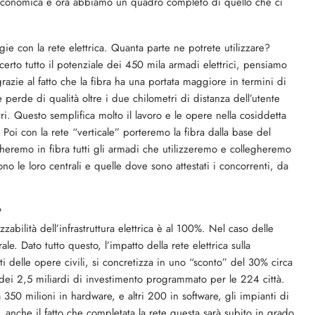
, economica e ora abbiamo un quadro completo di quello che ci
gie con la rete elettrica. Quanta parte ne potrete utilizzare?
erto tutto il potenziale dei 450 mila armadi elettrici, pensiamo
zie al fatto che la fibra ha una portata maggiore in termini di
e perde di qualità oltre i due chilometri di distanza dell’utente
tri. Questo semplifica molto il lavoro e le opere nella cosiddetta
. Poi con la rete “verticale” porteremo la fibra dalla base del
egheremo in fibra tutti gli armadi che utilizzeremo e collegheremo
ono le loro centrali e quelle dove sono attestati i concorrenti, da
?
zabilità dell’infrastruttura elettrica è al 100%. Nel caso delle
. Dato tutto questo, l’impatto della rete elettrica sulla
sti delle opere civili, si concretizza in uno “sconto” del 30% circa
e dei 2,5 miliardi di investimento programmato per le 224 città.
350 milioni in hardware, e altri 200 in software, gli impianti di
o, anche il fatto che completata la rete questa sarà subito in grado