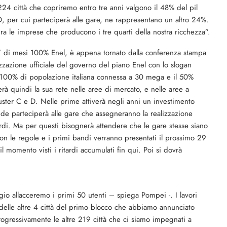
24 città che copriremo entro tre anni valgono il 48% del pil
e D, per cui parteciperà alle gare, ne rappresentano un altro 24%.
ra le imprese che producono i tre quarti della nostra ricchezza”.
di mesi 100% Enel, è appena tornato dalla conferenza stampa
zzazione ufficiale del governo del piano Enel con lo slogan
l 100% di popolazione italiana connessa a 30 mega e il 50%
 quindi la sua rete nelle aree di mercato, e nelle aree a
uster C e D. Nelle prime attiverà negli anni un investimento
nde parteciperà alle gare che assegneranno la realizzazione
ardi. Ma per questi bisognerà attendere che le gare stesse siano
n le regole e i primi bandi verranno presentati il prossimo 29
l momento visti i ritardi accumulati fin qui. Poi si dovrà
o allacceremo i primi 50 utenti – spiega Pompei -. I lavori
i delle altre 4 città del primo blocco che abbiamo annunciato
rogressivamente le altre 219 città che ci siamo impegnati a