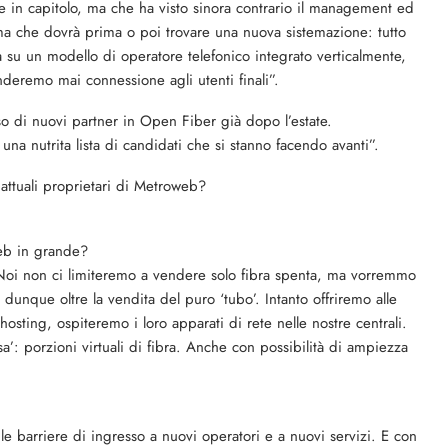
 in capitolo, ma che ha visto sinora contrario il management ed
ema che dovrà prima o poi trovare una nuova sistemazione: tutto
a su un modello di operatore telefonico integrato verticalmente,
nderemo mai connessione agli utenti finali”.
sso di nuovi partner in Open Fiber già dopo l’estate.
na nutrita lista di candidati che si stanno facendo avanti”.
attuali proprietari di Metroweb?
eb in grande?
 Noi non ci limiteremo a vendere solo fibra spenta, ma vorremmo
 dunque oltre la vendita del puro ‘tubo’. Intanto offriremo alle
hosting, ospiteremo i loro apparati di rete nelle nostre centrali.
a’: porzioni virtuali di fibra. Anche con possibilità di ampiezza
e barriere di ingresso a nuovi operatori e a nuovi servizi. E con