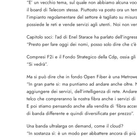
“E’ un vecchio tema, sul quale non abbiamo alcuna voce
il board di Telecom stessa. Piuttosto va posto ora un t
l’impianto regolamentare del settore è tagliato su misur
possiede le reti e vende servizi agli utenti. Noi non ve
Capitolo soci: l’ad di Enel Starace ha parlato dell’ingre
“Presto per fare oggi dei nomi, posso solo dire che c’è u
Compresi F2i e il Fondo Strategico della Cdp, ossia gli 
“Si vedrà”.
Ma si può dire che in fondo Open Fiber è una Metrow
“In gran parte si: ma puntiamo ad andare anche oltre.
aggiungere dei servizi, dell’intelligenza di rete. Andare
telco che compreranno la nostra fibra anche i servizi di 
E poi stiamo pensando anche alla vendita di ‘fibra acces
di banda differente e quindi diversificata per prezzo”.
Una banda ultralarga on demand, come il cloud?
“In sostanza sì: è un modo per abbattere ancora di più l