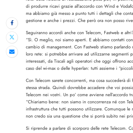
di produrre ricavi grazie all’accordo con Wind e Vodafon
ma abbiamo già messo a punto tutti i dettagli che conta
gestione e anche i prezzi. Che però ora non posso rive
Seguiranno accordi anche con Telecom, Fastweb e altri
“Sì. O meglio, noi siamo aperti. E abbiamo contatti con t
cambio di management. Con Fastweb stiamo parlando no
loro rete: si potrebbe arrivare ad utilizzarne segmenti 
interessati, da Tiscali agli operatori che oggi offrono 
caso del wi-max o delle hyperlan: tutti assieme i “piccol
Con Telecom sarete concorrenti, ma cosa succederà di 
stessa strada. Quindi dovrebbe accadere che voi possia
Telecom nei vostri. Un po’ come avviene nell’accordo tr
“Chiariamo bene: non siamo in concorrenza né con Tele
infrastruttura che tutti possono utilizzare. Comunque le 
non credo sia una questione che si porrà subito nei pri
Si riprende a parlare di scorporo delle rete Telecom. C