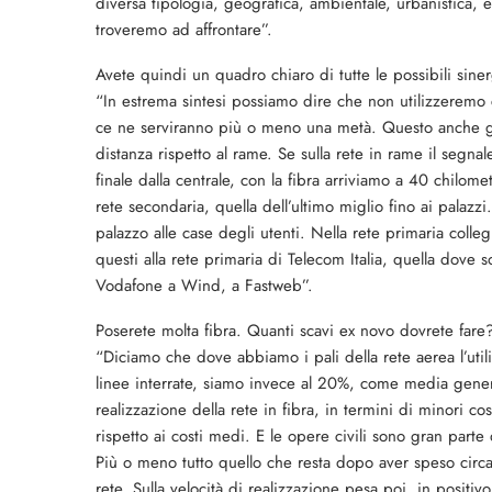
diversa tipologia, geografica, ambientale, urbanistica
troveremo ad affrontare”.
Avete quindi un quadro chiaro di tutte le possibili siner
“In estrema sintesi possiamo dire che non utilizzeremo c
ce ne serviranno più o meno una metà. Questo anche gra
distanza rispetto al rame. Se sulla rete in rame il segnal
finale dalla centrale, con la fibra arriviamo a 40 chilome
rete secondaria, quella dell’ultimo miglio fino ai palazzi
palazzo alle case degli utenti. Nella rete primaria coll
questi alla rete primaria di Telecom Italia, quella dove s
Vodafone a Wind, a Fastweb”.
Poserete molta fibra. Quanti scavi ex novo dovrete fare
“Diciamo che dove abbiamo i pali della rete aerea l’utiliz
linee interrate, siamo invece al 20%, come media generale
realizzazione della rete in fibra, in termini di minori co
rispetto ai costi medi. E le opere civili sono gran part
Più o meno tutto quello che resta dopo aver speso circa 
rete. Sulla velocità di realizzazione pesa poi, in positiv