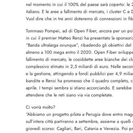
nel momento in cui il 100% del paese sarà coperto: le 2
italiano. E le aree a fallimento di mercato, i cluster C 
Vuol dire che in tre anni doteremo di connessioni in fib
Tommaso Pompei, ad di Open Fiber, ancora per un po’ 
in cui il premier Matteo Renzi ha presentato la sponsori
“Banda ultralarga ovunque”, ribadendo gli obiettivi de
almeno a 100 mega entro il 2020. Open Fiber svilupperà
fallimento di mercato, le cosiddette aree bianche dei cl
complessivo stimato in 2,5 miliardi di euro. Nelle seco
e la gestione, attingendo a fondi pubblici per 4,9 mili
bandite e Renzi ha promesso che il quadro completo, co
aprile. I tempi sembra si stiano accorciando. E sarebbe i
attendere che le reti siano via via completate.
Ci vorrà molto?
“Abbiamo un progetto pilota a Perugia dove entro maggi
sull’intera città partiranno a settembre, assieme a quell
giovedì scorso: Cagliari, Bari, Catania e Venezia. Poi p