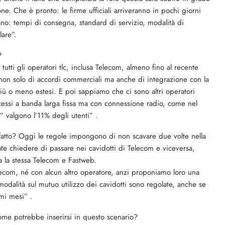
e. Che è pronto: le firme ufficiali arriveranno in pochi giorni
no: tempi di consegna, standard di servizio, modalità di
lare”.
?
utti gli operatori tlc, inclusa Telecom, almeno fino al recente
n solo di accordi commerciali ma anche di integrazione con la
più o meno estesi. E poi sappiamo che ci sono altri operatori
accessi a banda larga fissa ma con connessione radio, come nel
i” valgono l’11% degli utenti” .
fatto? Oggi le regole impongono di non scavare due volte nella
te chiedere di passare nei cavidotti di Telecom e viceversa,
a la stessa Telecom e Fastweb.
com, né con alcun altro operatore, anzi proponiamo loro una
modalità sul mutuo utilizzo dei cavidotti sono regolate, anche se
mi mesi” .
ome potrebbe inserirsi in questo scenario?