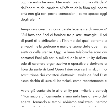
coprire entro tre anni. Nei nostri piani in una città da
dall’apertura del cantiere all’offerta della fibra agli op
città non già con poche connessioni, come spesso oggi
degli utenti”.
Tempi ravvicinati: su cosa basate lacertezza di riuscirci?
“Sul fatto che Enel ci fornisce tre pilastri strategici. Il p
di punti di distribuzione all’interno dei quali potremo a
attivabili nella gestione e manutenzione delle due infrastru
elettrici delle utenze. Oggi le linee telefoniche sono ci
contatori Enel più altri 6 milioni delle altre utility del
solo di carattere organizzativo e operativo e derivano u
fibra da parte di Enel Open Fiber non sarà in alcun modo
sostituzione dei contatori elettronici, svolta da Enel Dist
alcun rischio di sussidi incrociati, come recentemente ch
Avete già contattato le altre utility per invitarle a parteci
“Non ancora ufficialmente, siamo nella fase di avvio de
aperta. Tornando ai tempi, abbiamo analizzato il territor