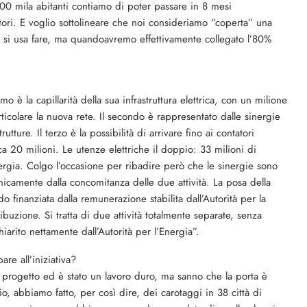
 200 mila abitanti contiamo di poter passare in 8 mesi
eratori. E voglio sottolineare che noi consideriamo “coperta” una
 si usa fare, ma quandoavremo effettivamente collegato l’80%
rimo è la capillarità della sua infrastruttura elettrica, con un milione
rticolare la nuova rete. Il secondo è rappresentato dalle sinergie
tture. Il terzo è la possibilità di arrivare fino ai contatori
rca 20 milioni. Le utenze elettriche il doppio: 33 milioni di
l’energia. Colgo l’occasione per ribadire però che le sinergie sono
nicamente dalla concomitanza delle due attività. La posa della
 finanziata dalla remunerazione stabilita dall’Autorità per la
ribuzione. Si tratta di due attività totalmente separate, senza
iarito nettamente dall’Autorità per l’Energia”.
pare all’iniziativa?
l progetto ed è stato un lavoro duro, ma sanno che la porta è
io, abbiamo fatto, per così dire, dei carotaggi in 38 città di