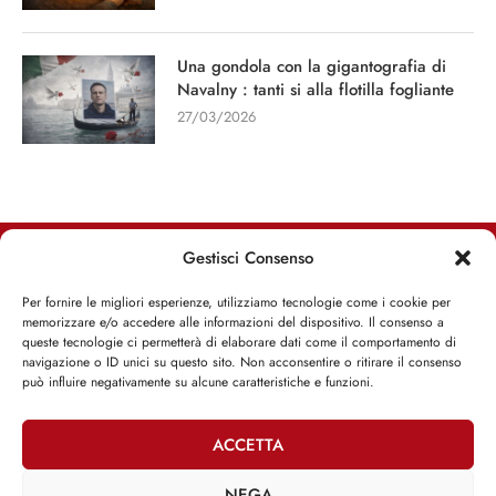
Una gondola con la gigantografia di
Navalny : tanti si alla flotilla fogliante
27/03/2026
Gestisci Consenso
RIMANI INFORMATO, RIMANI ISPIRATO
Per fornire le migliori esperienze, utilizziamo tecnologie come i cookie per
memorizzare e/o accedere alle informazioni del dispositivo. Il consenso a
Iscriviti alla Newsletter
queste tecnologie ci permetterà di elaborare dati come il comportamento di
navigazione o ID unici su questo sito. Non acconsentire o ritirare il consenso
può influire negativamente su alcune caratteristiche e funzioni.
ISCRIVITI ADESSO
ACCETTA
NEGA