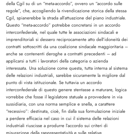
della Cgil su di un “meta-accordo”, ovvero un “accordo sulle
regole”, che, accogliendo la rivendicazione storica della stessa
Cgil, spianerebbe la strada all’attuazione del piano industriale.
Questo “meta-accordo” potrebbe concretarsi in un accordo
interconfederale, nel quale tutte le associazioni sindacali e
imprenditoriali si dessero reciprocamente atto dell’idoneità dei
contratti sottoscritti da una coalizione sindacale maggioritaria –
anche se contenenti deroghe a contratti precedenti – ad
applicarsi a tutti i lavoratori della categoria o azienda
interessata. Una soluzione come questa, tutta interna al sistema
delle relazioni industriali, sarebbe sicuramente la migliore dal
punto di vista istituzionale. Se tuttavia un accordo
interconfederale di questo genere stentasse a maturare, logica
vorrebbe che fosse il legislatore statuale a provvedere in via
sussidiaria, con una norma semplice e snella, a carattere
“recessivo”: destinata, cioè, fin dalla sua formulazione iniziale
a perdere efficacia nel caso in cui il sistema delle relazioni
industriali riuscisse a produrre l’accordo sui criteri di
misurazione della rappresentatività e sulle relative