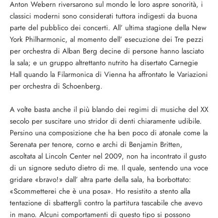
Anton Webern riversarono sul mondo le loro aspre sonorità, i
classici moderni sono considerati tuttora indigesti da buona
parte del pubblico dei concerti. All’ ultima stagione della New
York Philharmonic, al momento dell’ esecuzione dei Tre pezzi
per orchestra di Alban Berg decine di persone hanno lasciato
la sala; e un gruppo altrettanto nutrito ha disertato Carnegie
Hall quando la Filarmonica di Vienna ha affrontato le Variazioni
per orchestra di Schoenberg.
A volte basta anche il più blando dei regimi di musiche del XX secolo per suscitare uno stridor di denti chiaramente udibile. Persino una composizione che ha ben poco di atonale come la Serenata per tenore, corno e archi di Benjamin Britten, ascoltata al Lincoln Center nel 2009, non ha incontrato il gusto di un signore seduto dietro di me. Il quale, sentendo una voce gridare «bravo!» dall’ altra parte della sala, ha borbottato: «Scommetterei che è una posa». Ho resistito a stento alla tentazione di sbattergli contro la partitura tascabile che avevo in mano. Alcuni comportamenti di questo tipo si possono mettere sul conto della ben nota mancanza di buone maniere di alcuni sponsor di New York. Ma il problemaè molto diffuso, come può confermare qualunque organizzatore di concerti amante del repertorio del XX secolo. Tra il pubblico di Last Night of the Proms del 1995 c’ è chi si dice ancora traumatizzato dall’ estrema violenza di composizioni come Panic di Harrison Birtwistle. Per decenni i critici, gli storici e persino gli specialisti di neuroscienze si sono sforzati di comprendere come mai la cosiddetta musica moderna lasci perplesso l’ ascoltatore medio. Dopo tutto, in altri campi artisti non meno avventurosi hanno ricevuto una ben diversa accoglienza. Il dipinto più quotato della storia è un vorticoso quadro astratto, il N° 5 di Jackson Pollock, venduto nel 2006 per 140 miliardi di dollari. I tycoon e gli emiri si contendono gli architetti d’ avanguardia; e ogni anno, in tutto il mondo il 16 giugno si organizzano drinking parties ispirati all’ Ulisse di James Joyce. Un tempo questi intoccabili della cultura erano trattati da ciarlatani, o da venditori dei «vestiti nuovi dell’ imperatore», per citare una metafora divenuta ormai un luogo comune tra i musicofili dissenzienti. La troviamo fin dal 1913 in un ediDtoriale del New York Times, che faceva strame di Marcel Duchampe del suo Nudo che scende le scale; e nel 1946 è ripresa da un commentatore che sostiene di non vedere la differenza tra un Picasso e il disegno di un bambino. Il poema di T.S. Eliot Canto d’ amore di J. Alfred Prufrock è stato citato per le sue «incoerenti banalità». E dire che oggi, se durante una cena qualcuno osasse dir male di Pollock, si attirerebbe le occhiate perplesse dei commensali; mentre non è detto che un analogo commento su John Cage venga accolto da reazioni polemiche. I tentativi di spiegare la perdurante resistenza al modernismo in musica sono stati tanti da far pensare che nessuno di essi abbia colto nel segno. Una teoria sostiene che la preferenza per la tonalità semplice sia insita nel cervello umano; ma i test per verificare questa tesi hanno prodotto risultati ambigui. Alcuni studi rilevano che nei primi anni di vita prevale la preferenza per gli intervalli consonanti; è anche vero però che i bambini vengono abituati fin dalla nascita all’ ascolto di musica tonale, e sono quindi condizionati ad accettarla come «naturale». Quanto alle arti visive, le ricerche dimostrano che i bambini preferiscono le immagini figurative a quelle astratte; ma questa propensione è stata evidentemente superata dai 327.000 visitatori che nel 2008-2009 sono accorsi alla Tate Modern per vedere le lugubri tele dell’ ultimo periodo di Mark Rothko. E lo stesso potrebbe accadere per la musica. Si è anche tentata una spiegazione sociologica: chi assiste a un concertoè praticamente bloccato nella sua poltrona per un tempo prestabilito, e perciò tendenzialmente restio a compiere uno sforzo inusitato; mentre i visitatori di una mostra d’ arte hanno la possibilità di muoversi liberamente, e quindi di assimilare immagini anche inconsuete secondo i propri tempi e ritmi. Ma se fossero le modalità della presentazione a condizionare la reazione, anche il pubblico dei cinema, dei teatri e degli spettacoli di danza dovrebbe opporre la stessa resistenza alle idee innovative. La relativa popolarità di autori quali George Balanchine, Samuel Beckett o Jean-Luc Godard induce poi a considerazioni di tutt’ altro genere. Per quanto attiene in particolare al cinema, si è colpiti dal larghissimo uso di quelle stesse dissonanze che il pubblico dei concerti tende spesso a considerare alienanti. Alla fine degli anni 1960 il film di Stanley Kubrick 2001: Odissea nello spazio ha elettrizzato milioni di spettatori, grazie anche all’ allucinata colonna sonora di György Ligeti. E il recente Shutter Island di Martin Scorsese, con musiche di Cage, Morton Feldman, Giacinto Scelsi e dello stesso Ligeti, ha realizzato un record di incassi. La partitura composta da Michael Giacchino per la serie televisiva Lost è una vera enciclopedia di tecniche d’ avanguardia. Se quindi l’ orecchio umano fosse istintivamente ostile alle dissonanze, queste e mille altre produzioni hollywoodiane dovrebbero essere votate all’ insuccesso. Il mio sospetto è che il problema di fondo non sia né fisiologico, né sociologico; più probabilmente, i compositori moderni sono vittime di una persistente indifferenza intimamente legata a un rapporto di idolatria per la musica classica legata al passato. Accadeva anche prima del 1900 che il pubblico frequentasse i concerti col desiderio di farsi massaggiare dalle piacevoli sonorità dei giorni andati. («Le nuove composizioni non hanno successo a Lipsia», disse un critico nel 1859, ad una prima di Brahms). Il mondo della musica si è focalizzato sulla lucidatura maniacale di una vetrina di capolavori. Al tempo in cui Schoenberg, Stravinsky e altri musicisti coevi inauguravano un nuovo vocabolario di accordi e di ritmi, contro di loro i giochi erano fatti (…). Sembra impossibile – a meno di ricorrere a misure drastiche – colmare lo svantaggio di appartenere ancora al mondo dei vivi. D’ altra parte, musei e gallerie d’ arte hanno adottato un atteggiamento nettamente diverso. In America importanti istituzioni hanno svolto un’ azione di propaganda per l’ arte moderna. Facoltosi mecenati hanno sponsorizzato alcune delle novità più radicali; i mercanti d’ arte hanno fatto un uso massiccio della pubblicità, e i critici hanno circondato di un alone romantico artisti quali Pollock e altri, rappresentandoli come eroi solitari. Così si è fatta strada l’ idea che i musei possano essere concepiti come luoghi di avventure intellettuali. In occasione di una recente visita al MoMa sono stato colpito da una scritta all’ ingresso, che recitava: «Essere parte di qualcosa di brillante, elettrizzante, radicale, curioso, nitido, dinamico… turbolento, visionario, drammatico, attuale, provocatorio, impavido…». Oggi nessuna orchestra importante potrebbe o vorrebbe descriversi in termini analoghi. Ma qualche organizzazione si sta muovendo in questo senso (…). I giovani accorrono a migliaia alle serate MusicNOW offerte dalla Chicago Symphony, che accortamente ha incluso nel biglietto uno spuntino a base di pizza e birra. A Londra una folla elettrizzata ha preso d’ assalto il Southbank Centre o The Barbican per le serate di Edgard Varèse, Iannis Xenakis, Luigi Nonoo Karlheinz Stockhausen. Ma anche a New York la situazione nonè poi disperata. Alan Gilbert, che dalla scorsa stagione dirige la New York Philharmonic’ s, ha avuto uno straordinario successo con proposte indigeste come Le Grand Macabre di Ligeti, Amériques di Varèse e ancora, all’ inizio della stagione, Kraft di Magnus Lindberg. Gli osservatori di lungo corso non credevano ai loro occhi davanti agli applausi tributati dal pubblico degli abbonati a questo brano di Lindberg, praticamente atonale dall’ inizio alla fine, che prevede l’ uso di parti di automobili dismesse come percussioni. A fare la differenza è stata la capacità di Gilbert di prendere per mano il pubblico per guidarlo in nuovi territori: nel corso di una mini-conferenza non priva di autoironia, ha illustrato la struttura del brano ponendo in luce i suoi punti salienti, e ha saputo dare al pubblico la sensazione che chi avesse lasciato la sala si sarebbe perso qualcosa di irripetibile. Il gusto musicale è sempre acquisito; e nessun tipo di musica può piacere ovunque. Alcuni mesi fa il blogger Proper Discord notava che l’ album più venduto in America nel corso di quella settimana, il pop medley di Katy Perry Teenage Dream, era stato acquistato solo da un cittadino su 1.600. Certo, alcuni generi sono più popolari di altri, ma i gusti individuali possono cambiare in maniera drastica. Quand’ ero giovane amavo il repertorio del XVIII e del XIX secolo e non quello del XX, classico o pop. Ma una volta compresa la forza della dissonanza, ho compiuto il percorso da Schoenberg a Messiaen a Xenakis, inseguendo la pista dei rumori fino alle sonorità post-punk dei Sonic Youth. D’ altra parte, a qualcuno dei miei contemporanei è accaduto di scoprire la musica classica con un procedimento inverso, iniziando non da Mozart ma da Steve Reich o Arvo Pärt. Per formare il pubblico di domani le istituzioni musicali dovrebbero rafforzare il loro impegno per la costruzione di ponti inaspettati tra generi diversi. C’ è una nozione che va decisamente respinta: quella che vede nella musica classica una fonte sicura di bellezza consolatoria – qualcosa come uno spa treatment, un trattamento rigenerante per anime stanche. Atteggiamenti del genere offendono non solo i compositori del XX secolo, ma anche i classici che si pretende di amare. Immagino l’ ira di Beethoven, se qualcuno gli avesse detto che un giorno la sua musica sarebbe stata diffusa nelle stazioni ferroviarie per sedare i pendolari e allontanare i delinquenti. Familiarizzarsi con compositori quali Berg e Ligeti porta a scoprire nuove dimensioni anche in Mozart e in Beethoven: e ciò vale sia per il pubblico che per gli esecutori. Per troppo tempo abbiamo rinchiuso i maestri classici in una gabbia d’ oro; è venuto il momento di aprirla. (Traduzione di Elisabetta Horvat) © Alex Ross/Guardian News & Media Ltd Questa: perché lo stesso pubblico che apprezza la bellezza di un Pollock non riesce ad apprezzare la bellezza di uno Schoenberg? Perché la