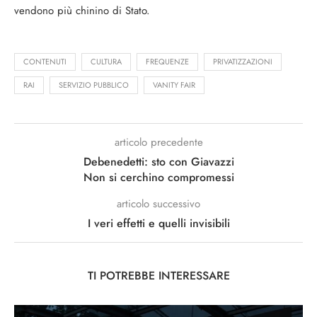
vendono più chinino di Stato.
CONTENUTI
CULTURA
FREQUENZE
PRIVATIZZAZIONI
RAI
SERVIZIO PUBBLICO
VANITY FAIR
articolo precedente
Debenedetti: sto con Giavazzi
Non si cerchino compromessi
articolo successivo
I veri effetti e quelli invisibili
TI POTREBBE INTERESSARE