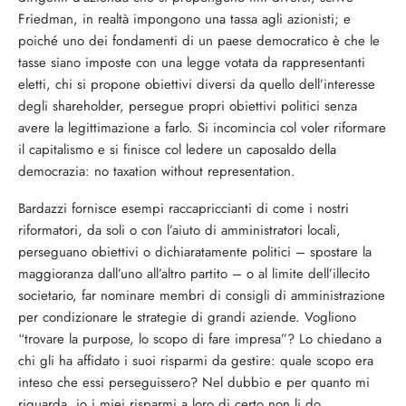
Friedman, in realtà impongono una tassa agli azionisti; e
poiché uno dei fondamenti di un paese democratico è che le
tasse siano imposte con una legge votata da rappresentanti
eletti, chi si propone obiettivi diversi da quello dell’interesse
degli shareholder, persegue propri obiettivi politici senza
avere la legittimazione a farlo. Si incomincia col voler riformare
il capitalismo e si finisce col ledere un caposaldo della
democrazia: no taxation without representation.
Bardazzi fornisce esempi raccapriccianti di come i nostri
riformatori, da soli o con l’aiuto di amministratori locali,
perseguano obiettivi o dichiaratamente politici – spostare la
maggioranza dall’uno all’altro partito – o al limite dell’illecito
societario, far nominare membri di consigli di amministrazione
per condizionare le strategie di grandi aziende. Vogliono
“trovare la purpose, lo scopo di fare impresa”? Lo chiedano a
chi gli ha affidato i suoi risparmi da gestire: quale scopo era
inteso che essi perseguissero? Nel dubbio e per quanto mi
riguarda, io i miei risparmi a loro di certo non li do.