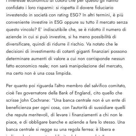
l’interesse economico di coloro che per questo gli hanno
confidato i loro risparmi: si rispetta il dovere fiduciario
investendo in società con rating ESG? In altri termini, è più
conveniente investire in ESG oppure su tutto il mercato senza
questo vincolo? E’ indiscutibile che, se è ridotto il numero di
aziende in cui si può investire, si ha meno possibilità di
diversificare, quindi di ridurre il rischio. Va notato che le
decisioni di investimento di cotanti giganti finanziari possono
determinare aumenti di valore a cui non corrisponde nessun
fatto economico reale; non sarà manipolazione del mercato,
ma certo non è una cosa limpida.
Per quanto poi riguarda l’altro membro del salvifico comitato,
cioè l’ex governatore della Bank of England, cito quello che
scrisse John Cochrane: “Una banca centrale non è un ente di
beneficienza per ogni cosa, con l’autorità di sussidiare quelli
che reputa meritevoli, di levare i finanziamenti a chi non le
piace, e di obbligare banche e aziende a fare lo stesso. Una
banca centrale si regge su una regola ferrea: è libera e