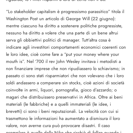
“Lo stakeholder capitalism è progressismo parassitico” titola il
Washington Post un articolo di George Will (22 giugno):
mentre ciascuno ha diritto a sostenere politiche progressiste,
nessuno ha diritto a volere che una parte di un bene altrui
serva gli obbiettivi politici di manager. Tutt’altra cosa è
indicare agli investitori comportamenti economici coerenti con
le loro idee, cioè come fare a “put your money where your
mouth is”. Nel ‘700 il rev John Wesley invitava i metodisti a
non finanziare imprese che non ripudiassero lo schiavismo; in
passato ci sono stati risparmiatori che non volevano che i loro
soldi andassero a comperare sin stocks, cioè azioni di società
coinvolte in armi, liquori, pornografia, gioco d’azzardo; o
magari che distribuissero preservativi in Africa. Oltre ai beni
materiali (le fabbriche) e a quelli immateriali (le idee, i
brevetti) ci sono i beni reputazionali. La velocità con cui si
trasmettono le informazioni ha aumentato a dismisura il loro
valore, non averne cura può provocare disastri. Il caso
esemplare è quello della Nike che rischiò di fallire quando i