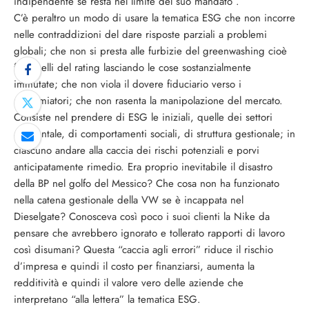
indipendente se resta nel limite del suo mandato”.
C’è peraltro un modo di usare la tematica ESG che non incorre
nelle contraddizioni del dare risposte parziali a problemi
globali; che non si presta alle furbizie del greenwashing cioè
farsi belli del rating lasciando le cose sostanzialmente
immutate; che non viola il dovere fiduciario verso i
risparmiatori; che non rasenta la manipolazione del mercato.
Consiste nel prendere di ESG le iniziali, quelle dei settori
ambientale, di comportamenti sociali, di struttura gestionale; in
ciascuno andare alla caccia dei rischi potenziali e porvi
anticipatamente rimedio. Era proprio inevitabile il disastro
della BP nel golfo del Messico? Che cosa non ha funzionato
nella catena gestionale della VW se è incappata nel
Dieselgate? Conosceva così poco i suoi clienti la Nike da
pensare che avrebbero ignorato e tollerato rapporti di lavoro
così disumani? Questa “caccia agli errori” riduce il rischio
d’impresa e quindi il costo per finanziarsi, aumenta la
redditività e quindi il valore vero delle aziende che
interpretano “alla lettera” la tematica ESG.