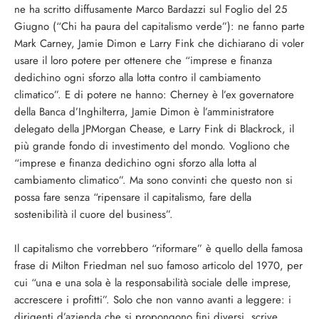
ne ha scritto diffusamente Marco Bardazzi sul Foglio del 25
Giugno (“Chi ha paura del capitalismo verde”): ne fanno parte
Mark Carney, Jamie Dimon e Larry Fink che dichiarano di voler
usare il loro potere per ottenere che “imprese e finanza
dedichino ogni sforzo alla lotta contro il cambiamento
climatico”. E di potere ne hanno: Cherney è l’ex governatore
della Banca d’Inghilterra, Jamie Dimon è l’amministratore
delegato della JPMorgan Chease, e Larry Fink di Blackrock, il
più grande fondo di investimento del mondo. Vogliono che
“imprese e finanza dedichino ogni sforzo alla lotta al
cambiamento climatico”. Ma sono convinti che questo non si
possa fare senza “ripensare il capitalismo, fare della
sostenibilità il cuore del business”.
Il capitalismo che vorrebbero “riformare” è quello della famosa
frase di Milton Friedman nel suo famoso articolo del 1970, per
cui “una e una sola è la responsabilità sociale delle imprese,
accrescere i profitti”. Solo che non vanno avanti a leggere: i
dirigenti d’azienda che si propongono fini diversi, scrive