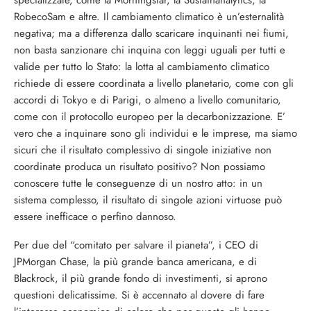
specializzate, come la Morningstar, la Sustainanalytics, la
RobecoSam e altre. Il cambiamento climatico è un’esternalità
negativa; ma a differenza dallo scaricare inquinanti nei fiumi,
non basta sanzionare chi inquina con leggi uguali per tutti e
valide per tutto lo Stato: la lotta al cambiamento climatico
richiede di essere coordinata a livello planetario, come con gli
accordi di Tokyo e di Parigi, o almeno a livello comunitario,
come con il protocollo europeo per la decarbonizzazione. E’
vero che a inquinare sono gli individui e le imprese, ma siamo
sicuri che il risultato complessivo di singole iniziative non
coordinate produca un risultato positivo? Non possiamo
conoscere tutte le conseguenze di un nostro atto: in un
sistema complesso, il risultato di singole azioni virtuose può
essere inefficace o perfino dannoso.
Per due del “comitato per salvare il pianeta”, i CEO di
JPMorgan Chase, la più grande banca americana, e di
Blackrock, il più grande fondo di investimenti, si aprono
questioni delicatissime. Si è accennato al dovere di fare