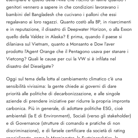
genitori vennero a sapere in che condizioni lavoravano i
bambini del Bangladesh che cucivano i palloni che essi
regalavano ai loro ragazzi. Quanto costò alla BP, in risarcimenti
e in reputazione, il disastro di Deepwater Horizon, o alla Exxon
quello della Valdez in Alaska? E prima, quando il paese si
dilaniava sul Vietnam, quanto a Monsanto e Dow l’aver
prodotto l’Agent Orange che il Pentagono usava per stanare i
Vietcong? Quali le cause per cui la VW si è infilata nel
disastro del Dieselgate?
Oggi sul tema della lotta al cambiamento climatico c’è una
sensibilità vivissima: la gente chiede ai governi di dare
priorità alle politiche di decarbonizzazione, e alle singole
aziende di prendere iniziative per ridurre la propria impronta
carbonica. Più in generale, di adottare politiche ESG, cioè
ambientali (la E di Environment), Sociali (verso gli stakeholder)
e di Governance (strutture di comando e pratiche di non
discriminazione), e di farsele certificare da società di rating