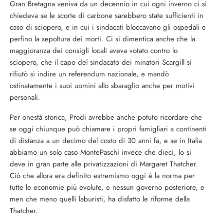
Gran Bretagna veniva da un decennio in cui ogni inverno ci si
chiedeva se le scorte di carbone sarebbero state sufficienti in
caso di sciopero, e in cui i sindacati bloccavano gli ospedali e
perfino la sepoltura dei morti. Ci si dimentica anche che la
maggioranza dei consigli locali aveva votato contro lo
sciopero, che il capo del sindacato dei minatori Scargill si
rifiutò si indire un referendum nazionale, e mandò
ostinatamente i suoi uomini allo sbaraglio anche per motivi
personali.
Per onestà storica, Prodi avrebbe anche potuto ricordare che
se oggi chiunque può chiamare i propri famigliari a continenti
di distanza a un decimo del costo di 30 anni fa, e se in Italia
abbiamo un solo caso MontePaschi invece che dieci, lo si
deve in gran parte alle privatizzazioni di Margaret Thatcher.
Ciò che allora era definito estremismo oggi è la norma per
tutte le economie più evolute, e nessun governo posteriore, e
men che meno quelli laburisti, ha disfatto le riforme della
Thatcher.