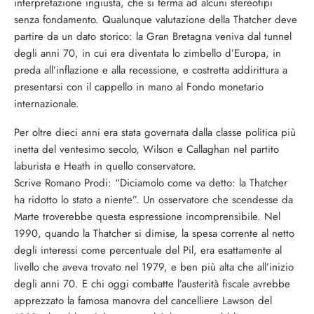
interpretazione ingiusta, che si ferma ad alcuni stereotipi
senza fondamento. Qualunque valutazione della Thatcher deve
partire da un dato storico: la Gran Bretagna veniva dal tunnel
degli anni 70, in cui era diventata lo zimbello d’Europa, in
preda all’inflazione e alla recessione, e costretta addirittura a
presentarsi con il cappello in mano al Fondo monetario
internazionale.
Per oltre dieci anni era stata governata dalla classe politica più
inetta del ventesimo secolo, Wilson e Callaghan nel partito
laburista e Heath in quello conservatore.
Scrive Romano Prodi: “Diciamolo come va detto: la Thatcher
ha ridotto lo stato a niente”. Un osservatore che scendesse da
Marte troverebbe questa espressione incomprensibile. Nel
1990, quando la Thatcher si dimise, la spesa corrente al netto
degli interessi come percentuale del Pil, era esattamente al
livello che aveva trovato nel 1979, e ben più alta che all’inizio
degli anni 70. E chi oggi combatte l’austerità fiscale avrebbe
apprezzato la famosa manovra del cancelliere Lawson del