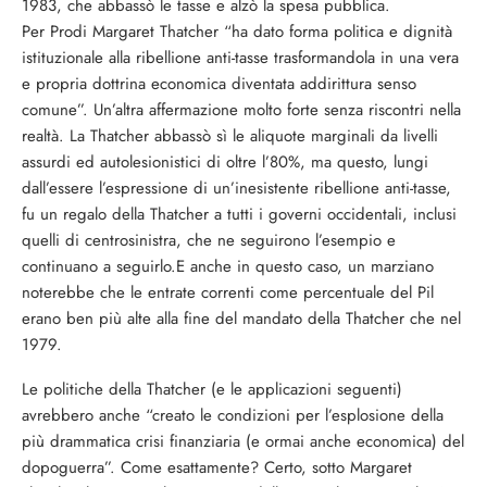
1983, che abbassò le tasse e alzò la spesa pubblica.
Per Prodi Margaret Thatcher “ha dato forma politica e dignità
istituzionale alla ribellione anti-tasse trasformandola in una vera
e propria dottrina economica diventata addirittura senso
comune”. Un’altra affermazione molto forte senza riscontri nella
realtà. La Thatcher abbassò sì le aliquote marginali da livelli
assurdi ed autolesionistici di oltre l’80%, ma questo, lungi
dall’essere l’espressione di un’inesistente ribellione anti-tasse,
fu un regalo della Thatcher a tutti i governi occidentali, inclusi
quelli di centrosinistra, che ne seguirono l’esempio e
continuano a seguirlo.E anche in questo caso, un marziano
noterebbe che le entrate correnti come percentuale del Pil
erano ben più alte alla fine del mandato della Thatcher che nel
1979.
Le politiche della Thatcher (e le applicazioni seguenti)
avrebbero anche “creato le condizioni per l’esplosione della
più drammatica crisi finanziaria (e ormai anche economica) del
dopoguerra”. Come esattamente? Certo, sotto Margaret