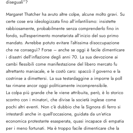
diseguali”?
Margaret Thatcher ha avuto altre colpe, alcune molto gravi. Su
certe cose era ideologizzata fino all’infantilismo: insistette
rabbiosamente, probabilmente senza comprenderlo fino in
fondo, sull’esperimento monetarista all’inizio del suo primo
mandato. Avrebbe potuto evitare l’altissima disoccupazione
che ne conseguì? Forse – anche se oggi è facile dimenticare
i disastri dell’inflazione degli anni 70. La sua devozione ai
cambi flessibili come manifestazione del libero mercato fu
altrettanto maniacale, e le costò caro: spaccò il governo e la
costrinse a dimettersi. La sua testardaggine a imporre la poll
tax rimane ancor oggi politicamente incomprensibile.
La colpa più grande che le viene attribuita, però, è lo storico
scontro con i minatori, che divise la società inglese come
pochi altri eventi. Non c’è dubbio che la Signora di ferro si
intestardì anche in quell’occasione, guidata da un’etica
economica protestante esasperata, quasi incapace di empatia
per i meno fortunati. Ma è troppo facile dimenticare che la