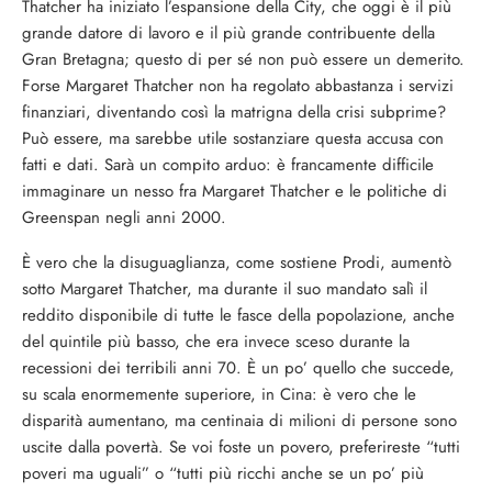
Thatcher ha iniziato l’espansione della City, che oggi è il più
grande datore di lavoro e il più grande contribuente della
Gran Bretagna; questo di per sé non può essere un demerito.
Forse Margaret Thatcher non ha regolato abbastanza i servizi
finanziari, diventando così la matrigna della crisi subprime?
Può essere, ma sarebbe utile sostanziare questa accusa con
fatti e dati. Sarà un compito arduo: è francamente difficile
immaginare un nesso fra Margaret Thatcher e le politiche di
Greenspan negli anni 2000.
È vero che la disuguaglianza, come sostiene Prodi, aumentò
sotto Margaret Thatcher, ma durante il suo mandato salì il
reddito disponibile di tutte le fasce della popolazione, anche
del quintile più basso, che era invece sceso durante la
recessioni dei terribili anni 70. È un po’ quello che succede,
su scala enormemente superiore, in Cina: è vero che le
disparità aumentano, ma centinaia di milioni di persone sono
uscite dalla povertà. Se voi foste un povero, preferireste “tutti
poveri ma uguali” o “tutti più ricchi anche se un po’ più