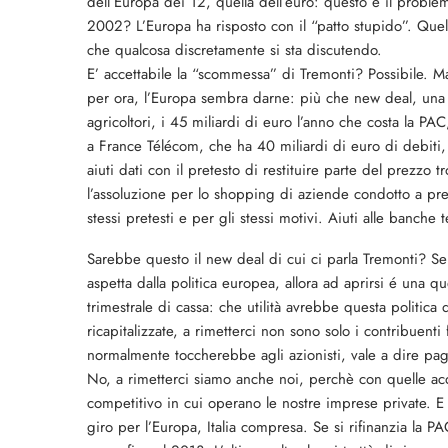
dell’Europa dei 12, quella dell’euro: questo è il probl
2002? L’Europa ha risposto con il “patto stupido”. Quel
che qualcosa discretamente si sta discutendo.
E’ accettabile la “scommessa” di Tremonti? Possibile. M
per ora, l’Europa sembra darne: più che new deal, una vec
agricoltori, i 45 miliardi di euro l’anno che costa la PAC
a France Télécom, che ha 40 miliardi di euro di debiti
aiuti dati con il pretesto di restituire parte del prezz
l’assoluzione per lo shopping di aziende condotto a pre
stessi pretesti e per gli stessi motivi. Aiuti alle ba
Sarebbe questo il new deal di cui ci parla Tremonti? Se c
aspetta dalla politica europea, allora ad aprirsi é una 
trimestrale di cassa: che utilità avrebbe questa politic
ricapitalizzate, a rimetterci non sono solo i contribuenti
normalmente toccherebbe agli azionisti, vale a dire pa
No, a rimetterci siamo anche noi, perchè con quelle ac
competitivo in cui operano le nostre imprese private. E 
giro per l’Europa, Italia compresa. Se si rifinanzia la P