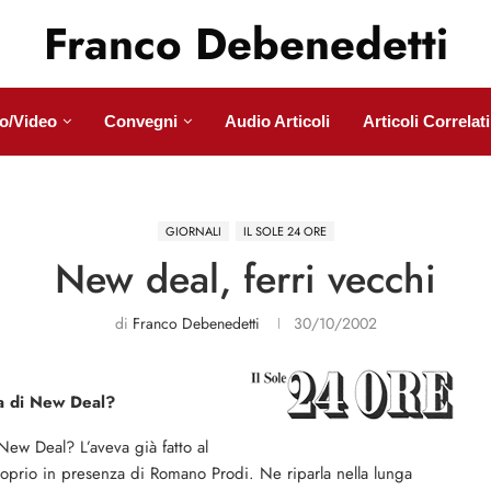
Franco Debenedetti
o/Video
Convegni
Audio Articoli
Articoli Correlati
GIORNALI
IL SOLE 24 ORE
New deal, ferri vecchi
di
Franco Debenedetti
30/10/2002
a di New Deal?
ew Deal? L’aveva già fatto al
roprio in presenza di Romano Prodi. Ne riparla nella lunga