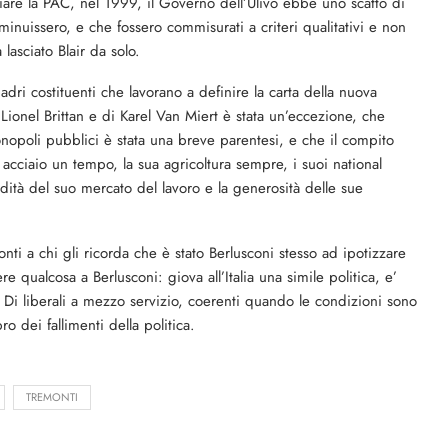
oziare la PAC, nel 1999, il Governo dell’Ulivo ebbe uno scatto di
diminuissero, e che fossero commisurati a criteri qualitativi e non
lasciato Blair da solo.
ri costituenti che lavorano a definire la carta della nuova
onel Brittan e di Karel Van Miert è stata un’eccezione, che
 monopoli pubblici è stata una breve parentesi, e che il compito
 acciaio un tempo, la sua agricoltura sempre, i suoi national
ità del suo mercato del lavoro e la generosità delle sue
ti a chi gli ricorda che è stato Berlusconi stesso ad ipotizzare
ualcosa a Berlusconi: giova all’Italia una simile politica, e’
 Di liberali a mezzo servizio, coerenti quando le condizioni sono
bro dei fallimenti della politica.
TREMONTI