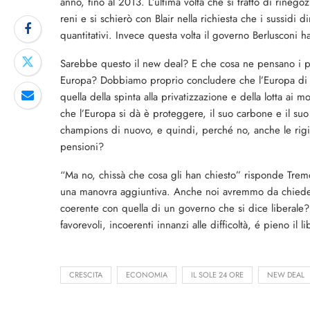
anno, fino al 2013. L’ultima volta che si trattò di rineg
reni e si schierò con Blair nella richiesta che i sussidi 
quantitativi. Invece questa volta il governo Berlusconi ha 
Sarebbe questo il new deal? E che cosa ne pensano i pad
Europa? Dobbiamo proprio concludere che l’Europa di Li
quella della spinta alla privatizzazione e della lotta ai
che l’Europa si dà è proteggere, il suo carbone e il suo
champions di nuovo, e quindi, perché no, anche le rigid
pensioni?
“Ma no, chissà che cosa gli han chiesto” risponde Tremon
una manovra aggiuntiva. Anche noi avremmo da chiedere q
coerente con quella di un governo che si dice liberale?
favorevoli, incoerenti innanzi alle difficoltà, é pieno il li
CRESCITA
ECONOMIA
IL SOLE 24 ORE
NEW DEAL