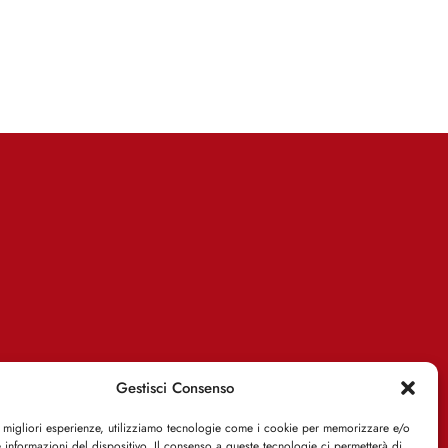
Gestisci Consenso
e migliori esperienze, utilizziamo tecnologie come i cookie per memorizzare e/o
 informazioni del dispositivo. Il consenso a queste tecnologie ci permetterà di