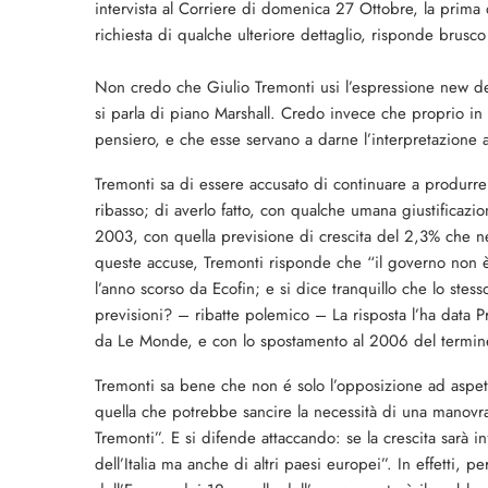
intervista al Corriere di domenica 27 Ottobre, la prima do
richiesta di qualche ulteriore dettaglio, risponde brusc
Non credo che Giulio Tremonti usi l’espressione new 
si parla di piano Marshall. Credo invece che proprio in
pensiero, e che esse servano a darne l’interpretazione a
Tremonti sa di essere accusato di continuare a produrre 
ribasso; di averlo fatto, con qualche umana giustificazio
2003, con quella previsione di crescita del 2,3% che nes
queste accuse, Tremonti risponde che “il governo non è un
l’anno scorso da Ecofin; e si dice tranquillo che lo stess
previsioni? – ribatte polemico – La risposta l’ha data P
da Le Monde, e con lo spostamento al 2006 del termine i
Tremonti sa bene che non é solo l’opposizione ad aspetta
quella che potrebbe sancire la necessità di una manovr
Tremonti”. E si difende attaccando: se la crescita sarà i
dell’Italia ma anche di altri paesi europei”. In effetti, 