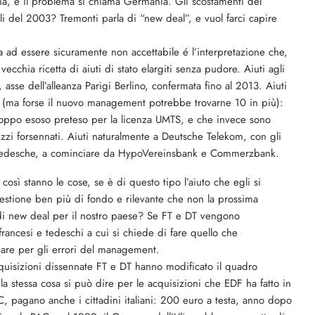
ema, e il problema si chiama Germania. Gli scostamenti del
li del 2003? Tremonti parla di “new deal”, e vuol farci capire
a ad essere sicuramente non accettabile é l’interpretazione che,
chia ricetta di aiuti di stato elargiti senza pudore. Aiuti agli
, asse dell’alleanza Parigi Berlino, confermata fino al 2013. Aiuti
, (ma forse il nuovo management potrebbe trovarne 10 in più):
o troppo esoso preteso per la licenza UMTS, e che invece sono
zzi forsennati. Aiuti naturalmente a Deutsche Telekom, con gli
nche tedesche, a cominciare da HypoVereinsbank e Commerzbank.
osì stanno le cose, se è di questo tipo l’aiuto che egli si
questione ben più di fondo e rilevante che non la prossima
a di new deal per il nostro paese? Se FT e DT vengono
 francesi e tedeschi a cui si chiede di fare quello che
gare per gli errori del management.
quisizioni dissennate FT e DT hanno modificato il quadro
la stessa cosa si può dire per le acquisizioni che EDF ha fatto in
AC, pagano anche i cittadini italiani: 200 euro a testa, anno dopo