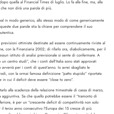
po quella al Financial Times di luglio. Lo fa alla fine, ma, alla
o che non dirà una parola di più.
deal in modo generico, allo stesso modo di come genericamente
 queste due parole stia la chiave per comprendere il suo
utentica.
previsioni ottimiste destinate ad essere continuamente riviste al
ne, con la Finanziaria 2002; di rifarlo ora, diabolicamente, per il
sun istituto di analisi previsionale si sente di confermare. A
 centro studi”, che i conti dell’Italia sono stati approvati
o avverrà per i conti di quest’anno. Io avrei sbagliato le
rodi, con la ormai famosa definizione “patto stupido” riportata
n cui il deficit deve essere “close to zero”.
rlo alla scadenza della relazione trimestrale di cassa di marzo,
a aggiuntiva. Sa che quello potrebbe essere il “tramonto di
nferiore, è per un “crescente deficit di competitività non solo
per il terzo anno consecutivo l’Europa dei 15 cresce di più