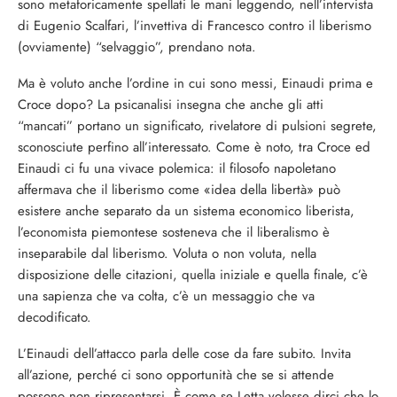
sono metaforicamente spellati le mani leggendo, nell’intervista
di Eugenio Scalfari, l’invettiva di Francesco contro il liberismo
(ovviamente) “selvaggio”, prendano nota.
Ma è voluto anche l’ordine in cui sono messi, Einaudi prima e
Croce dopo? La psicanalisi insegna che anche gli atti
“mancati” portano un significato, rivelatore di pulsioni segrete,
sconosciute perfino all’interessato. Come è noto, tra Croce ed
Einaudi ci fu una vivace polemica: il filosofo napoletano
affermava che il liberismo come «idea della libertà» può
esistere anche separato da un sistema economico liberista,
l’economista piemontese sosteneva che il liberalismo è
inseparabile dal liberismo. Voluta o non voluta, nella
disposizione delle citazioni, quella iniziale e quella finale, c’è
una sapienza che va colta, c’è un messaggio che va
decodificato.
L’Einaudi dell’attacco parla delle cose da fare subito. Invita
all’azione, perché ci sono opportunità che se si attende
possono non ripresentarsi. È come se Letta volesse dirci che lo