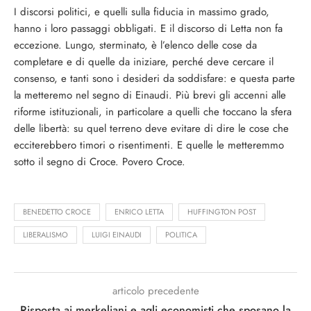
I discorsi politici, e quelli sulla fiducia in massimo grado,
hanno i loro passaggi obbligati. E il discorso di Letta non fa
eccezione. Lungo, sterminato, è l’elenco delle cose da
completare e di quelle da iniziare, perché deve cercare il
consenso, e tanti sono i desideri da soddisfare: e questa parte
la metteremo nel segno di Einaudi. Più brevi gli accenni alle
riforme istituzionali, in particolare a quelli che toccano la sfera
delle libertà: su quel terreno deve evitare di dire le cose che
ecciterebbero timori o risentimenti. E quelle le metteremmo
sotto il segno di Croce. Povero Croce.
BENEDETTO CROCE
ENRICO LETTA
HUFFINGTON POST
LIBERALISMO
LUIGI EINAUDI
POLITICA
articolo precedente
Risposta ai merkeliani e agli economisti che sposano la