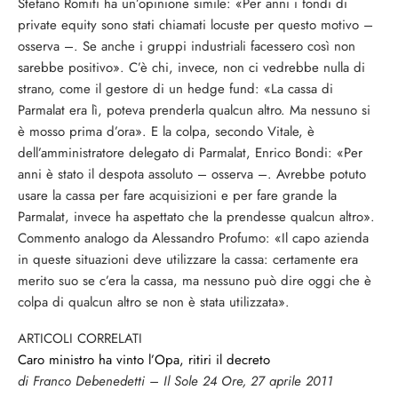
Stefano Romiti ha un’opinione simile: «Per anni i fondi di
private equity sono stati chiamati locuste per questo motivo –
osserva –. Se anche i gruppi industriali facessero così non
sarebbe positivo». C’è chi, invece, non ci vedrebbe nulla di
strano, come il gestore di un hedge fund: «La cassa di
Parmalat era lì, poteva prenderla qualcun altro. Ma nessuno si
è mosso prima d’ora». E la colpa, secondo Vitale, è
dell’amministratore delegato di Parmalat, Enrico Bondi: «Per
anni è stato il despota assoluto – osserva –. Avrebbe potuto
usare la cassa per fare acquisizioni e per fare grande la
Parmalat, invece ha aspettato che la prendesse qualcun altro».
Commento analogo da Alessandro Profumo: «Il capo azienda
in queste situazioni deve utilizzare la cassa: certamente era
merito suo se c’era la cassa, ma nessuno può dire oggi che è
colpa di qualcun altro se non è stata utilizzata».
ARTICOLI CORRELATI
Caro ministro ha vinto l’Opa, ritiri il decreto
di Franco Debenedetti – Il Sole 24 Ore, 27 aprile 2011