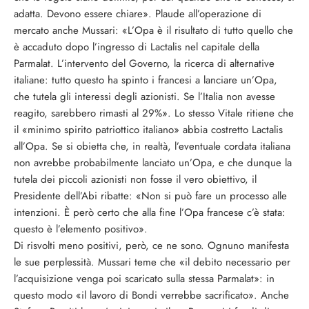
adatta. Devono essere chiare». Plaude all’operazione di
mercato anche Mussari: «L’Opa è il risultato di tutto quello che
è accaduto dopo l’ingresso di Lactalis nel capitale della
Parmalat. L’intervento del Governo, la ricerca di alternative
italiane: tutto questo ha spinto i francesi a lanciare un’Opa,
che tutela gli interessi degli azionisti. Se l’Italia non avesse
reagito, sarebbero rimasti al 29%». Lo stesso Vitale ritiene che
il «minimo spirito patriottico italiano» abbia costretto Lactalis
all’Opa. Se si obietta che, in realtà, l’eventuale cordata italiana
non avrebbe probabilmente lanciato un’Opa, e che dunque la
tutela dei piccoli azionisti non fosse il vero obiettivo, il
Presidente dell’Abi ribatte: «Non si può fare un processo alle
intenzioni. È però certo che alla fine l’Opa francese c’è stata:
questo è l’elemento positivo».
Di risvolti meno positivi, però, ce ne sono. Ognuno manifesta
le sue perplessità. Mussari teme che «il debito necessario per
l’acquisizione venga poi scaricato sulla stessa Parmalat»: in
questo modo «il lavoro di Bondi verrebbe sacrificato». Anche