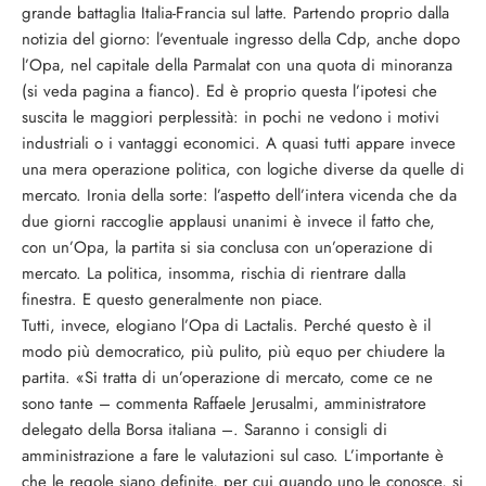
grande battaglia Italia-Francia sul latte. Partendo proprio dalla
notizia del giorno: l’eventuale ingresso della Cdp, anche dopo
l’Opa, nel capitale della Parmalat con una quota di minoranza
(si veda pagina a fianco). Ed è proprio questa l’ipotesi che
suscita le maggiori perplessità: in pochi ne vedono i motivi
industriali o i vantaggi economici. A quasi tutti appare invece
una mera operazione politica, con logiche diverse da quelle di
mercato. Ironia della sorte: l’aspetto dell’intera vicenda che da
due giorni raccoglie applausi unanimi è invece il fatto che,
con un’Opa, la partita si sia conclusa con un’operazione di
mercato. La politica, insomma, rischia di rientrare dalla
finestra. E questo generalmente non piace.
Tutti, invece, elogiano l’Opa di Lactalis. Perché questo è il
modo più democratico, più pulito, più equo per chiudere la
partita. «Si tratta di un’operazione di mercato, come ce ne
sono tante – commenta Raffaele Jerusalmi, amministratore
delegato della Borsa italiana –. Saranno i consigli di
amministrazione a fare le valutazioni sul caso. L’importante è
che le regole siano definite, per cui quando uno le conosce, si