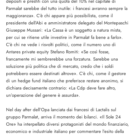
depositi e prestiti con una quota del 10% nel capitale di
Parmalat sarebbe del tutto inutile: i francesi avranno sempre la
maggioranza». C’è chi appare più possibilista, come il
presidente dell’Abi e amministratore delegato del Montepaschi
Giuseppe Mussari: «La Cassa è un soggetto a natura mista,
per cui se ritiene utile investire in Parmalat fa bene a farlo».
C’è chi ne vede i risvolti politici, come il numero uno di
Antares private equity Stefano Romiti: «Se così fosse,
francamente mi sembrerebbe una forzatura. Sarebbe una
soluzione più politica che di mercato, credo che i soldi
potrebbero essere destinati altrove». C’è chi, come il gestore
di un hedge fund italiano che preferisce restare anonimo, si
dichiara decisamente contrario: «La Cdp deve fare altro,
un’operazione del genere è assurda».
Nel day after dell’Opa lanciata dai francesi di Lactalis sul
gruppo Parmalat, arriva il momento dei bilanci. «Il Sole 24
Ore» ha interpellato diversi protagonisti del mondo finanziario,
economico e industriale italiano per commentare l’esito della