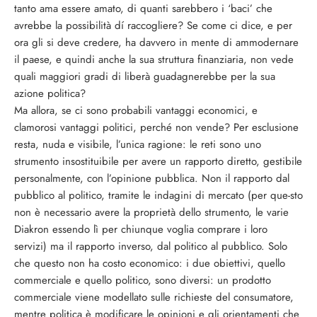
tanto ama essere amato, di quanti sarebbero i ‘baci’ che
avrebbe la possibilità dí raccogliere? Se come ci dice, e per
ora gli si deve credere, ha davvero in mente di ammodernare
il paese, e quindi anche la sua struttura finanziaria, non vede
quali maggiori gradi di liberà guadagnerebbe per la sua
azione politica?
Ma allora, se ci sono probabili vantaggi economici, e
clamorosi vantaggi politici, perché non vende? Per esclusione
resta, nuda e visibile, l’unica ragione: le reti sono uno
strumento insostituibile per avere un rapporto diretto, gestibile
personalmente, con l’opinione pubblica. Non il rapporto dal
pubblico al politico, tramite le indagini di mercato (per que-sto
non è necessario avere la proprietà dello strumento, le varie
Diakron essendo lì per chiunque voglia comprare i loro
servizi) ma il rapporto inverso, dal politico al pubblico. Solo
che questo non ha costo economico: i due obiettivi, quello
commerciale e quello politico, sono diversi: un prodotto
commerciale viene modellato sulle richieste del consumatore,
mentre politica è modificare le opinioni e gli orientamenti che