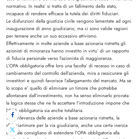
normativo. In realta’ si tratta di un fallimento dello stato,
incapace di rendere efficace la tutela dei diritti fiduciari.
Le disfunzioni della giustizia civile vengono lamentate ad ogni
inaugurazione di anno giudiziario; ma ci sono valide ragioni
per temere anche un suo eccessivo attivismo.
Effettivamente in molte aziende a base azionaria ristretta gli
azionisti di minoranza hanno investito in virtu’ di un rapporto
di fiducia personale verso l’azionista di maggioranza.
L’OPA obbligatoria offre loro una facolta’ di recesso in caso di
cambiamento del controllo dell’azienda, mira a rassicurare gli
investitori e quindi favorisce l’allargamento del mercato. Ma se
lo scopo e’ quello di eliminare un timore che potrebbe
allontanare dall’investimento, non ha senso eliminarlo pro-rata:
la logica stessa che ne fa accettare l’introduzione impone che
l’OPA obbligatoria sia anche totalitaria.
7. La rilevanza delle aziende a base azionaria ristretta, la
sfiducia-timore per la via giudiziaria, anche una certa inerzia
culturale consigliano di estendere l’OPA obbligatoria alla