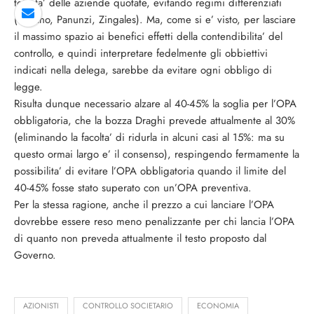
totalita’ delle aziende quotate, evitando regimi differenziati
(Pagano, Panunzi, Zingales). Ma, come si e’ visto, per lasciare
il massimo spazio ai benefici effetti della contendibilita’ del
controllo, e quindi interpretare fedelmente gli obbiettivi
indicati nella delega, sarebbe da evitare ogni obbligo di
legge.
Risulta dunque necessario alzare al 40-45% la soglia per l’OPA
obbligatoria, che la bozza Draghi prevede attualmente al 30%
(eliminando la facolta’ di ridurla in alcuni casi al 15%: ma su
questo ormai largo e’ il consenso), respingendo fermamente la
possibilita’ di evitare l’OPA obbligatoria quando il limite del
40-45% fosse stato superato con un’OPA preventiva.
Per la stessa ragione, anche il prezzo a cui lanciare l’OPA
dovrebbe essere reso meno penalizzante per chi lancia l’OPA
di quanto non preveda attualmente il testo proposto dal
Governo.
AZIONISTI
CONTROLLO SOCIETARIO
ECONOMIA