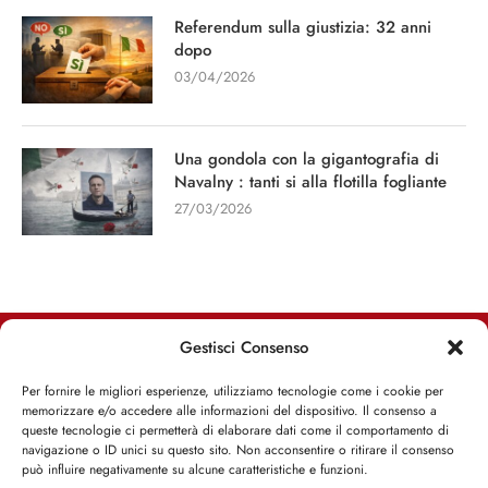
Referendum sulla giustizia: 32 anni
dopo
03/04/2026
Una gondola con la gigantografia di
Navalny : tanti si alla flotilla fogliante
27/03/2026
Gestisci Consenso
RIMANI INFORMATO, RIMANI ISPIRATO
Per fornire le migliori esperienze, utilizziamo tecnologie come i cookie per
memorizzare e/o accedere alle informazioni del dispositivo. Il consenso a
Iscriviti alla Newsletter
queste tecnologie ci permetterà di elaborare dati come il comportamento di
navigazione o ID unici su questo sito. Non acconsentire o ritirare il consenso
può influire negativamente su alcune caratteristiche e funzioni.
ISCRIVITI ADESSO