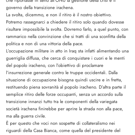
che riportasse in seno all’ONU la gestione della crisi e il
governo della transizione irachena.
La svolta, dicemmo, e non il ritiro è il nostro obiettivo.
Potremo rassegnarci a chiedere il ritiro solo quando dovesse
risultare impossibile la svolta. Dovremo farlo, a quel punto, con
rammarico nella convinzione che si tratti di una sconfitta della
politica e non di una vittoria della pace.
L’occupazione militare in atto in Iraq sta infatti alimentando una
guerriglia diffusa, che cerca di conquistare i cuori e le menti
del popolo iracheno, con l’obiettivo di proclamare
l’insurrezione generale contro le truppe occidentali. Dalla
situazione di occupazione bisogna quindi uscire e in fretta,
restituendo piena sovranità al popolo iracheno. D’altra parte il
semplice ritiro delle forze occupanti, senza un accordo sulla
transizione innanzi tutto tra le componenti della variegata
società irachena finirebbe per aprire la strada non alla pace,
ma alla guerra civile.
È per questo che voci non sospette di collateralismo nei
riguardi della Casa Bianca, come quella del presidente del