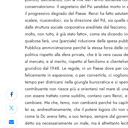
conservatorismo. Il segretario del Psi sarebbe morto in e
il progressivo degrado del Paese. Renzi ha fatto astutame
scalare, riuscendoci, sia la direzione del Pd, sia quella 
dalla struttura sociale corporativa ereditata dal fascismo
molto, non tutto, è già stato fatto», come sta dicendo i
qualcosa farà, una (parziale) riduzione della spesa pubbli
Pubblica amministrazione perché la stessa forza delle c
politica rispetto alla sfera privata, che è la vera caus
al mercato, e al merito, rispetto al familismo e clientel
giuridico dal 1948. Le regole, in un Paese dove per co
felicemente in espansione, o per convertirla, ci voglio
tempo per districarsi nella giungla burocratica e si spen
contribuente non riesce più a orientarsi nel mare di una
con essere trattato come suddito, contano caro Renzi, 
cambiare. Ma che, temo, non cambierà perché ha capito 
lei sa, andreottianamente, che il potere logora chi non c
come la Dc aveva fatto, a suo tempo, sempre dal governo
detto sia necessariamente un male; ma è altrettanto leci