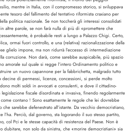
silio, mentre in Italia, con il compromesso storico, si sviluppava
nte tesoro del fallimento del tentativo riformista craxiano per
della politica nazionale. Se non toccherà gli interessi consolidati
, in altre parole, se non farà nulla di più di «promettere che
ncessantemente, è probabile resti a lungo a Palazzo Chigi. Certo,
ca, ormai fuori controllo, e una (relativa) razionalizzazione della
ose glielo impone, ma non ridurrà l’eccesso di intermediazione
a della corruzione. Non darà, come sarebbe auspicabile, più spazio
ismo amorale sul quale si regge l’intero Ordinamento politico e
struire un nuovo capannone per la fabbrichetta, malgrado tutto
no decine di permessi, licenze, concessioni, si perde molto
dono molti soldi in avvocati e consulenti, e dove il cittadino-
 legislazione fiscale disordinata e invasiva, finendo regolarmente
e come contano ! Sono esattamente le regole che lei dovrebbe
che sarebbe defenestrato all’istante. Da vecchio democristiano,
e l’ha. Perciò, dal governo, sta logorando il suo stesso partito,
, col Pci e le stesse capacità di resistenza del Paese. Non è
to dubitare, non solo da sinistra, che «morire democristiani» sia