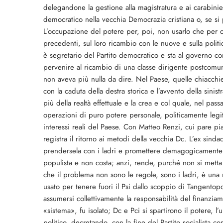
delegandone la gestione alla magistratura e ai carabinier
democratico nella vecchia Democrazia cristiana o, se si 
L’occupazione del potere per, poi, non usarlo che per c
precedenti, sul loro ricambio con le nuove e sulla poli
è segretario del Partito democratico e sta al governo c
pervenire al ricambio di una classe dirigente postcomun
non aveva più nulla da dire. Nel Paese, quelle chiacchi
con la caduta della destra storica e l’avvento della sinis
più della realtà effettuale e la crea e col quale, nel pa
operazioni di puro potere personale, politicamente legitt
interessi reali del Paese. Con Matteo Renzi, cui pare pia
registra il ritorno ai metodi della vecchia Dc. L’ex sin
prendersela con i ladri e promettere demagogicamente u
populista e non costa; anzi, rende, purché non si metta 
che il problema non sono le regole, sono i ladri, è una
usato per tenere fuori il Psi dallo scoppio di Tangentop
assumersi collettivamente la responsabilità del finanziame
«sistema», fu isolato; Dc e Pci si spartirono il potere, l’
politico, decretando, con la fine del Partito socialista c