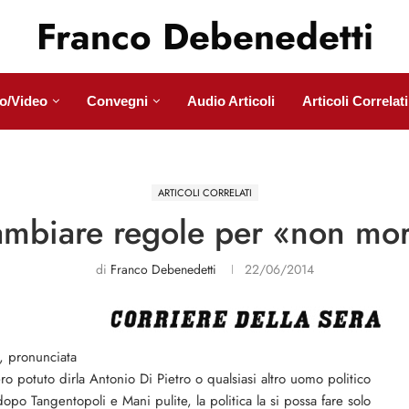
Franco Debenedetti
o/Video
Convegni
Audio Articoli
Articoli Correlati
ARTICOLI CORRELATI
ambiare regole per «non mor
di
Franco Debenedetti
22/06/2014
e, pronunciata
potuto dirla Antonio Di Pietro o qualsiasi altro uomo politico
opo Tangentopoli e Mani pulite, la politica la si possa fare solo