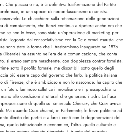
i. Che piaccia o no, è la definitiva trasformazione del Partito
preferisce, in una specie di neoberlusconismo di sinistra.
onservarlo. Le chiacchiere sulla rottamazione delle generazioni
tica di cambiamento, che Renzi continua a ripetere anche ora che
ome se non lo fosse, sono state un’operazione di marketing per
ista, logorata dal consociativismo con la Dc e ormai esausta, che
ere sono state la forma che il trasformismo inaugurato nel 1876
tra (liberale) ha assunto nell’era della comunicazione, che conta
ssato, si erano sempre mascherate, con doppiezza controriformista,
ime sotto il profilo formale, ma discutibili sotto quello degli
ccia più essere capo del governo che farlo, la politica italiana
daco di Firenze, che è ambizioso e non lo nasconde, ha capito che
n futuro luminoso solletica il moralismo e il pressapochismo
mano alle condizioni strutturali che generano i ladri. La frase
 riproposizione di quella sul «mariuolo Chiesa», che Craxi aveva
oli. Ma quando Craxi chiamò, in Parlamento, le forze politiche ad
nto illecito dei partiti e a fare i conti con le degenerazioni del
una, quello istituzionale e economico; l’altro, quello culturale e
ome forza potenzialmente riformista, il trionfo del peggior