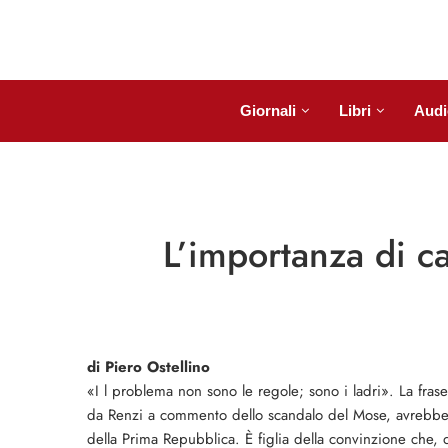
Giornali
Libri
Audi
L’importanza di c
di Piero Ostellino
«I l problema non sono le regole; sono i ladri». La fras
da Renzi a commento dello scandalo del Mose, avrebbero 
della Prima Repubblica. È figlia della convinzione che, d