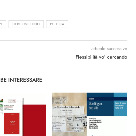
ZI
PIERO OSTELLINO
POLITICA
articolo successivo
Flessibilità vo’ cercando
BBE INTERESSARE