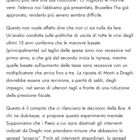
quanto può fare una sua riduzione? Ci vogliono le riforme
vere: l’elenco noi l’abbiamo già presentato, Bruxelles l’ha già
approvato, renderlo più severo sembra difficile.
Questo non vuole affatto dire che non ci sia nulla da fare.
Un’analisi condotta sulle politiche di uscita di tutte le crisi degli
ultimi 15 anni conferma che le manovre basate
(principalmente) sul taglio delle spese sono non recessive nel
primo anno, e che già dal secondo inizia la ripresa; mentre
quelle basate sull’aumento delle tasse sono recessive con un
moltiplicatore che arriva fino a tre. La riposta di Monti a Draghi
dovrebbe essere una revisione, a parità di saldi, degli
impegni, nel senso di ulteriori tagli a fronte di una riduzione
della pressione fiscale.
Questo è il compito che ci rilanciano le decisioni della Bce. A
chi ne dubitasse, si propone questo esperimento mentale.
Supponiamo che i Paesi a cui sono destinati gli interventi
indicati da Draghi non prendano misure che abbassino lo
spread “proprio”. Finiti gli interventi straordinari, lo spread