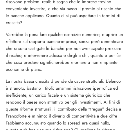
risolvono problemi reali: bisogna che le imprese trovino
conveniente investire, e che sia basso il premio al rischio che
le banche applicano. Quanto ci si può aspettare in termini di
crescita?
Varrebbe la pena fare qualche esercizio numerico, e aprire un
riflettore sul rapporto banche-imprese; senza però dimenticare
che si sono castigate le banche per non aver saputo prezzare
il rischio, e intervenire adesso e dirgli a chi, quanto e per far
che cosa prestare significherebbe ritornare a non rimpiante
economie di piano.
La nostra bassa crescita dipende da cause strutturali. L’elenco
è stranoto, bastano i titoli: un’amministrazione ipertrofica ed
inefficiente, un carico fiscale e un sistema giuridico che
rendono il paese non attrattivo per gli investimenti. Ai fini di
queste riforme strutturali, il contributo della “tregua” decisa a
Francoforte è minimo: il divario di competitività a due cifre
l’abbiamo accumulato quando lo spread era quasi nullo,