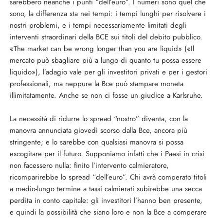
sarebbero neanche i punti “dell’euro”. I numeri sono quel che
sono, la differenza sta nei tempi: i tempi lunghi per risolvere i
nostri problemi, e i tempi necessariamente limitati degli
interventi straordinari della BCE sui titoli del debito pubblico.
«The market can be wrong longer than you are liquid» («Il
mercato può sbagliare più a lungo di quanto tu possa essere
liquido»), l’adagio vale per gli investitori privati e per i gestori
professionali, ma neppure la Bce può stampare moneta
illimitatamente. Anche se non ci fosse un giudice a Karlsruhe.
La necessità di ridurre lo spread “nostro” diventa, con la
manovra annunciata giovedì scorso dalla Bce, ancora più
stringente; e lo sarebbe con qualsiasi manovra si possa
escogitare per il futuro. Supponiamo infatti che i Paesi in crisi
non facessero nulla: finito l’intervento calmieratore,
ricomparirebbe lo spread “dell’euro”. Chi avrà comperato titoli
a medio-lungo termine a tassi calmierati subirebbe una secca
perdita in conto capitale: gli investitori l’hanno ben presente,
e quindi la possibilità che siano loro e non la Bce a comperare