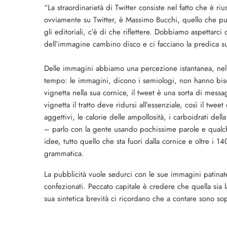
“La straordinarietà di Twitter consiste nel fatto che è riu
ovviamente su Twitter, è Massimo Bucchi, quello che pu
gli editoriali, c’è di che riflettere. Dobbiamo aspettarc
dell’immagine cambino disco e ci facciano la predica su 
Delle immagini abbiamo una percezione istantanea, nell
tempo: le immagini, dicono i semiologi, non hanno bis
vignetta nella sua cornice, il tweet è una sorta di mess
vignetta il tratto deve ridursi all’essenziale, così il twe
aggettivi, le calorie delle ampollosità, i carboidrati de
– parlo con la gente usando pochissime parole e qualche 
idee, tutto quello che sta fuori dalla cornice e oltre i 
grammatica.
La pubblicità vuole sedurci con le sue immagini patinat
confezionati. Peccato capitale è credere che quella sia la 
sua sintetica brevità ci ricordano che a contare sono sopr