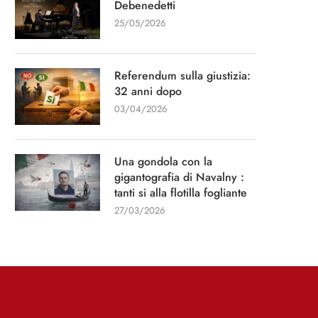
Debenedetti
Stampa”
13/01/2026
25/05/2026
11/03/2026
Referendum sulla giustizia:
32 anni dopo
03/04/2026
Una gondola con la
gigantografia di Navalny :
tanti si alla flotilla fogliante
27/03/2026