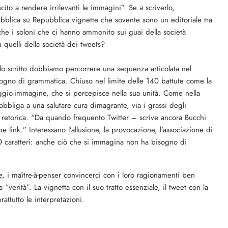
scito a rendere irrilevanti le immagini”. Se a scriverlo,
bblica su Repubblica vignette che sovente sono un editoriale tra
i che i soloni che ci hanno ammonito sui guai della società
quelli della società dei tweets?
o scritto dobbiamo percorrere una sequenza articolata nel
ogno di grammatica. Chiuso nel limite delle 140 battute come la
aggio-immagine, che si percepisce nella sua unità. Come nella
et obbliga a una salutare cura dimagrante, via i grassi degli
lla retorica. “Da quando frequento Twitter – scrive ancora Bucchi
link.” Interessano l’allusione, la provocazione, l’associazione di
140 caratteri: anche ciò che si immagina non ha bisogno di
e, i maître-à-penser convincerci con i loro ragionamenti ben
“verità”. La vignetta con il suo tratto essenziale, il tweet con la
attutto le interpretazioni.