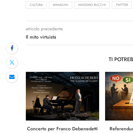
CULTURA
IMMAGINI
MASSIMO BUCCHI
TWITTER
articolo precedente
Il mito virtuista
TI POTRE
Concerto per Franco Debenedetti
Referendum