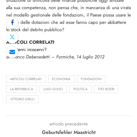
situazione di difficoltà delle finanze pubbliche oggi affidate
alla sua competenza, non pensa che, in mancanza di una virata
nel modello gestionale delle fondazioni, il Paese possa usare le
risorse delle dotazioni che ad esse fanno capo per abbattere
lo stock del debito pubblico?
ARTICOLI CORRELATI
…o eterni ircocervi?
di Franco Debenedetti – Formiche, 14 luglio 2012
ARTICOLI CORRELATI
ECONOMIA
FONDAZIONI
LA REPUBBLICA
LUIGI GUISO
POLITICA
TITO BOERI
VITTORIO GRILLI
articolo precedente
Geburtsfehler Maastricht