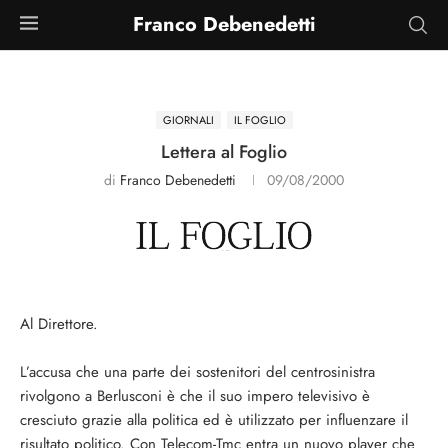
Franco Debenedetti
GIORNALI
IL FOGLIO
Lettera al Foglio
di
Franco Debenedetti
09/08/2000
Al Direttore.
L’accusa che una parte dei sostenitori del centrosinistra
rivolgono a Berlu­sconi è che il suo impero televisivo è
cresciuto gra­zie alla politica ed è utilizzato per influenzare il
risultato politico. Con Telecom-Tmc entra un nuovo player che