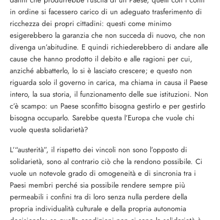
danni che produrrebbe l’uscita di un Paese, quelli con i conti
in ordine si facessero carico di un adeguato trasferimento di
ricchezza dei propri cittadini: questi come minimo
esigerebbero la garanzia che non succeda di nuovo, che non
divenga un’abitudine. E quindi richiederebbero di andare alle
cause che hanno prodotto il debito e alle ragioni per cui,
anziché abbatterlo, lo si è lasciato crescere; e questo non
riguarda solo il governo in carica, ma chiama in causa il Paese
intero, la sua storia, il funzionamento delle sue istituzioni. Non
c’è scampo: un Paese sconfitto bisogna gestirlo e per gestirlo
bisogna occuparlo. Sarebbe questa l’Europa che vuole chi
vuole questa solidarietà?
L’“austerità”, il rispetto dei vincoli non sono l’opposto di
solidarietà, sono al contrario ciò che la rendono possibile. Ci
vuole un notevole grado di omogeneità e di sincronia tra i
Paesi membri perché sia possibile rendere sempre più
permeabili i confini tra di loro senza nulla perdere della
propria individualità culturale e della propria autonomia