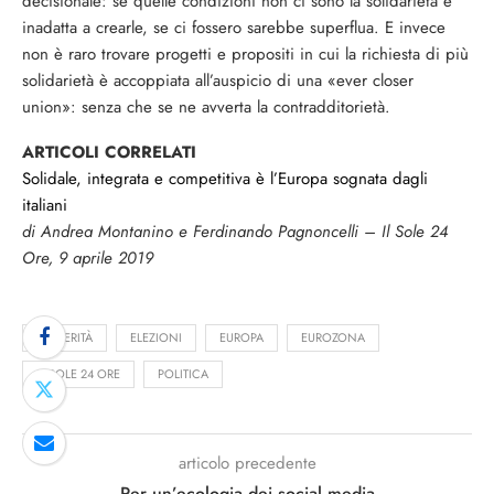
decisionale: se quelle condizioni non ci sono la solidarietà è
inadatta a crearle, se ci fossero sarebbe superflua. E invece
non è raro trovare progetti e propositi in cui la richiesta di più
solidarietà è accoppiata all’auspicio di una «ever closer
union»: senza che se ne avverta la contradditorietà.
ARTICOLI CORRELATI
Solidale, integrata e competitiva è l’Europa sognata dagli
italiani
di Andrea Montanino e Ferdinando Pagnoncelli – Il Sole 24
Ore, 9 aprile 2019
AUSTERITÀ
ELEZIONI
EUROPA
EUROZONA
IL SOLE 24 ORE
POLITICA
articolo precedente
Per un’ecologia dei social media