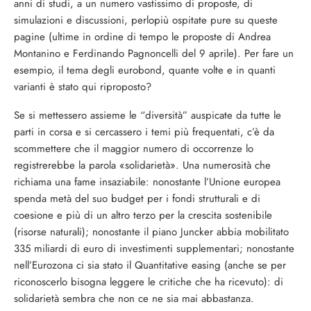
anni di studi, a un numero vastissimo di proposte, di
simulazioni e discussioni, perlopiù ospitate pure su queste
pagine (ultime in ordine di tempo le proposte di Andrea
Montanino e Ferdinando Pagnoncelli del 9 aprile). Per fare un
esempio, il tema degli eurobond, quante volte e in quanti
varianti è stato qui riproposto?
Se si mettessero assieme le “diversità” auspicate da tutte le
parti in corsa e si cercassero i temi più frequentati, c’è da
scommettere che il maggior numero di occorrenze lo
registrerebbe la parola «solidarietà». Una numerosità che
richiama una fame insaziabile: nonostante l’Unione europea
spenda metà del suo budget per i fondi strutturali e di
coesione e più di un altro terzo per la crescita sostenibile
(risorse naturali); nonostante il piano Juncker abbia mobilitato
335 miliardi di euro di investimenti supplementari; nonostante
nell’Eurozona ci sia stato il Quantitative easing (anche se per
riconoscerlo bisogna leggere le critiche che ha ricevuto): di
solidarietà sembra che non ce ne sia mai abbastanza.