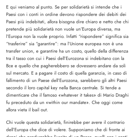
E qui veniamo al punto. Se per solidarietà si intende che i
Paesi con i conti in ordine devono rispondere dei debiti dei
Paesi più indebitati, allora bisogna dire chiaro e netto che chi
pretende più solidarietà non vuole un’Europa diversa, ma
l’Europa non la vuole proprio. Infatti “rispondere” significa sia
“trasferire” sia “garantire”: ma l’Unione europea non è una
transfer union, e garantire ha un costo, quello della differenza
tra il tasso con cui i Paesi dell’Eurozona si indebitano con la
Bce e quello che pagherebbero se dovessero andare da soli
sul mercato. E a pagare il costo di quella garanzia, in caso di
fallimento di un Paese dell’Eurozona, sarebbero gli altri Paesi
secondo il loro capital key nella Banca centrale. Si tende a
dimenticare che il famoso «whatever it takes» di Mario Draghi
fu preceduto da un «within our mandate». Che oggi come
allora vieta il bail out.
Chi vuole questa solidarietà, finirebbe per avere il contrario
dell’Europa che dice di volere. Supponiamo che di fronte ai