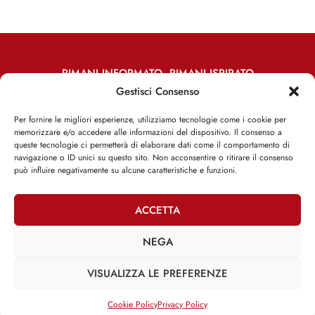
RIMANI INFORMATO, RIMANI ISPIRATO
Gestisci Consenso
Iscriviti alla Newsletter
Per fornire le migliori esperienze, utilizziamo tecnologie come i cookie per
memorizzare e/o accedere alle informazioni del dispositivo. Il consenso a
ISCRIVITI ADESSO
queste tecnologie ci permetterà di elaborare dati come il comportamento di
navigazione o ID unici su questo sito. Non acconsentire o ritirare il consenso
può influire negativamente su alcune caratteristiche e funzioni.
ACCETTA
Facebook
Twitter
Email
NEGA
VISUALIZZA LE PREFERENZE
@2025 | Franco Debenedetti | All Rights Reserved |
Privacy Policy
–
Cookie Policy
Cookie Policy
Privacy Policy