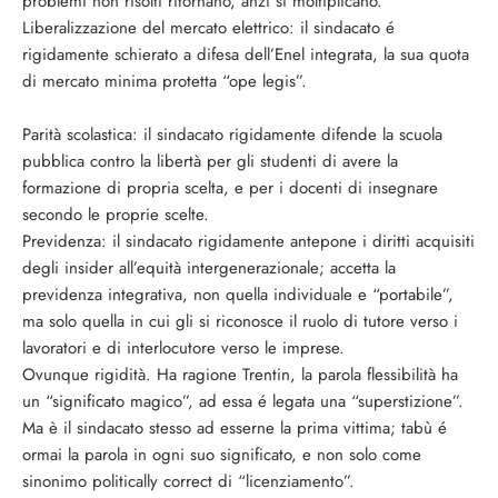
problemi non risolti ritornano, anzi si moltiplicano.
Liberalizzazione del mercato elettrico: il sindacato é
rigidamente schierato a difesa dell’Enel integrata, la sua quota
di mercato minima protetta “ope legis”.
Parità scolastica: il sindacato rigidamente difende la scuola
pubblica contro la libertà per gli studenti di avere la
formazione di propria scelta, e per i docenti di insegnare
secondo le proprie scelte.
Previdenza: il sindacato rigidamente antepone i diritti acquisiti
degli insider all’equità intergenerazionale; accetta la
previdenza integrativa, non quella individuale e “portabile”,
ma solo quella in cui gli si riconosce il ruolo di tutore verso i
lavoratori e di interlocutore verso le imprese.
Ovunque rigidità. Ha ragione Trentin, la parola flessibilità ha
un “significato magico”, ad essa é legata una “superstizione”.
Ma è il sindacato stesso ad esserne la prima vittima; tabù é
ormai la parola in ogni suo significato, e non solo come
sinonimo politically correct di “licenziamento”.