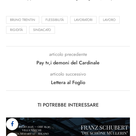
BRUNO TRENTIN
FLESSIBILITÀ
LAVORATORI
LAVORO
RIGIDITÀ
SINDACATO
articolo precedente
Pay tv,i demoni del Cardinale
articolo successivo
Lettera al Foglio
TI POTREBBE INTERESSARE