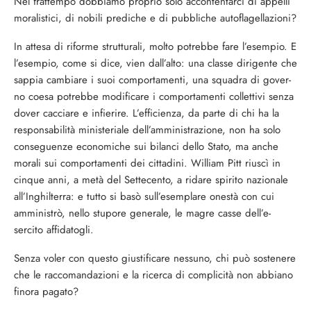
Nel frattempo dobbiamo proprio solo accontentarci di appelli
moralistici, di nobili prediche e di pubbliche autofla­gellazioni?
In attesa di riforme strutturali, molto potrebbe fare l’esempio. E
l’esempio, come si dice, vien dall’alto: una clas­se dirigente che
sappia cambiare i suoi comportamenti, una squadra di gover­
no coesa potrebbe modificare i comportamenti collettivi senza
dover cac­ciare e infierire. L’efficienza, da parte di chi ha la
responsabilità ministeriale dell’amministrazione, non ha solo
con­seguenze economiche sui bilanci del­lo Stato, ma anche
morali sui compor­tamenti dei cittadini. William Pitt riu­scì in
cinque anni, a metà del Settecento, a ridare spirito nazionale
all’In­ghilterra: e tutto si basò sull’esempla­re onestà con cui
amministrò, nello stu­pore generale, le magre casse dell’e­
sercito affidatogli.
Senza voler con questo giustificare nes­suno, chi può sostenere
che le racco­mandazioni e la ricerca di complicità non abbiano
finora pagato?