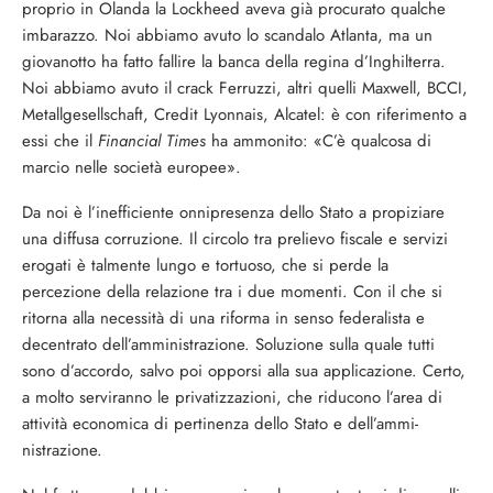
proprio in Olanda la Lockheed a­veva già procurato qualche
imbarazzo. Noi abbiamo avuto lo scandalo Atlan­ta, ma un
giovanotto ha fatto fallire la banca della regina d’Inghilterra.
Noi abbiamo avuto il crack Ferruzzi, altri quelli Maxwell, BCCI,
Metallgesell­schaft, Credit Lyonnais, Alcatel: è con riferimento a
essi che il
Financial Ti­mes
ha ammonito: «C’è qualcosa di
marcio nelle società europee».
Da noi è l’inefficiente onnipresenza dello Stato a propiziare
una diffusa corruzione. Il circolo tra prelievo fiscale e servizi
erogati è talmente lungo e tor­tuoso, che si perde la
percezione della relazione tra i due momenti. Con il che si
ritorna alla necessità di una riforma in senso federalista e
decentrato del­l’amministrazione. Soluzione sulla qua­le tutti
sono d’accordo, salvo poi op­porsi alla sua applicazione. Certo,
a molto serviranno le privatizzazioni, che riducono l’area di
attività economica di pertinenza dello Stato e dell’ammi­
nistrazione.