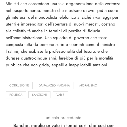
Ministri che consentono una tale de­generazione della vertenza
nel trasporto aereo, ministri che mostrano di aver più a cuore
gli interessi del monopoli­sta telefonico anziché i vantaggi per
u­tenti e imprenditori dell’apertura di nuovi mercati, costano
alla collettività anche in termini di perdita di fiducia
nell’amministrazione. Una squadra di governo che fosse
composta tutta da persone serie e coerenti come il mini­stro
Frattini, che esibisse la professio­nalità del Tesoro, e che
durasse quat­tro-cinque anni, farebbe di più per la moralità
pubblica che non grida, ap­pelli e inapplicabili sanzioni.
CORRUZIONE
DA PALAZZO MADAMA
MORALISMO
POLITICA
SANZIONI
VARIE
articolo precedente
Banche: meglio private in tempi certi che così per