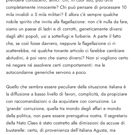
prendere conoscenti, amici: chi, in cuor suo, può dir­si
completamente innocente? Chi può pensare di processare 10
mi­la invalidi o 5 mila militari? E allora c’è sempre qualche
nobile spirito che invita alla flagellazione: non c’è nulla da fare,
siamo un paese di ladri e di corrotti, geneticamente diversi
dagli altri popoli, usi a sotterfugi e furberie. A parte il fatto
che, se così fosse dav­vero, neppure la flagellazione ci ri­
scatterebbe, né qualche tonante artico­lo ci farebbe cambiare
abitudini, è poi vero che siamo diversi? Non si vogliono certo
né negare né assolvere certi comportamenti: ma le
autocondan­ne generiche servono a poco.
Quello che sembra essere peculiare del­la situazione italiana è
la diffusione a basso livello di favori, complicità, da propiziare
con raccomandazioni o da acquistare con corruzione. La
‘grande’ corruzione, quella tra mondo degli af­fari e mondo
della politica, non pare essere prerogativa nostra. Il segretario
della Nato Claes è stato costretto alle dimissioni da accuse di
bustarelle: cer­to, di provenienza dell’italiana Agusta, ma