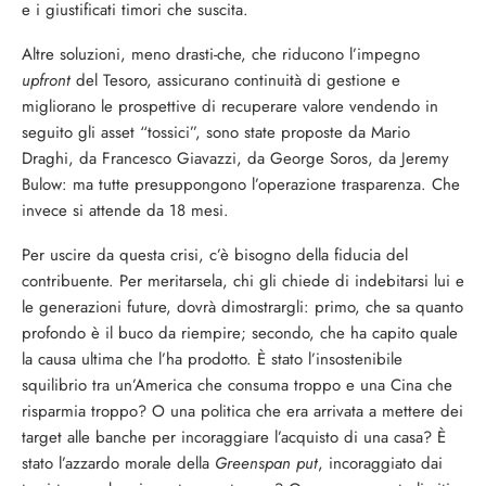
e i giustificati timori che suscita.
Altre soluzioni, meno drasti-che, che riducono l’impegno
upfront
del Tesoro, assicurano continuità di gestione e
migliorano le prospettive di recuperare valore vendendo in
seguito gli asset “tossici”, sono state proposte da Mario
Draghi, da Francesco Giavazzi, da George Soros, da Jeremy
Bulow: ma tutte presuppongono l’operazione trasparenza. Che
invece si attende da 18 mesi.
Per uscire da questa crisi, c’è bisogno della fiducia del
contribuente. Per meritarsela, chi gli chiede di indebitarsi lui e
le generazioni future, dovrà dimostrargli: primo, che sa quanto
profondo è il buco da riempire; secondo, che ha capito quale
la causa ultima che l’ha prodotto. È stato l’insostenibile
squilibrio tra un’America che consuma troppo e una Cina che
risparmia troppo? O una politica che era arrivata a mettere dei
target alle banche per incoraggiare l’acquisto di una casa? È
stato l’azzardo morale della
Greenspan put
, incoraggiato dai