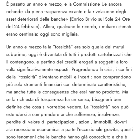
È passato un anno e mezzo, e la Commissione Ue ancora
richiede «la piena trasparenza ex-ante e la rivelazione degli
asset deteriorati delle banche» (Enrico Brivio sul Sole 24 Ore
del 24 febbraio). Allora, qualcuno lo ricorda, i miliardi stimati
erano centinaia: oggi sono migliaia.
Un anno e mezzo fa la “tossicità” era solo quella dei mutui
subprime; oggi è diventata di tutti i prodotti cartolarizzati che
li contengono, e perfino dei crediti erogati a soggetti a loro
volta significativamente esposti. Progredendo la crisi, i confini
della “tossicità” diventano mobili e incerti: non comprendono
più solo strumenti finanziari con determinate caratteristiche,
ma anche tutte le conseguenze che essi hanno prodotto. Ma
se la richiesta di trasparenza ha un senso, bisognerà ben
definire che cosa si vorrebbe vedere. La “tossicità” non può
estendersi a comprendere anche sofferenze, insolvenze,
perdite di valore di partecipazioni, azioni, immobili, dovuti
alla recessione economica: a parte l’eccezionale gravita, questi
sono fenomeni che le banche hanno già conosciuto e che è