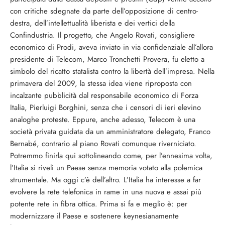
con critiche sdegnate da parte dell’opposizione di centro-
destra, dell’intellettualità liberista e dei vertici della
Confindustria. Il progetto, che Angelo Rovati, consigliere
economico di Prodi, aveva inviato in via confidenziale all’allora
presidente di Telecom, Marco Tronchetti Provera, fu eletto a
simbolo del ricatto statalista contro la libertà dell’impresa. Nella
primavera del 2009, la stessa idea viene riproposta con
incalzante pubblicità dal responsabile economico di Forza
Italia, Pierluigi Borghini, senza che i censori di ieri elevino
analoghe proteste. Eppure, anche adesso, Telecom è una
società privata guidata da un amministratore delegato, Franco
Bernabé, contrario al piano Rovati comunque riverniciato.
Potremmo finirla qui sottolineando come, per l’ennesima volta,
l’Italia si riveli un Paese senza memoria votato alla polemica
strumentale. Ma oggi c’è dell’altro. L’Italia ha interesse a far
evolvere la rete telefonica in rame in una nuova e assai più
potente rete in fibra ottica. Prima si fa e meglio è: per
modernizzare il Paese e sostenere keynesianamente