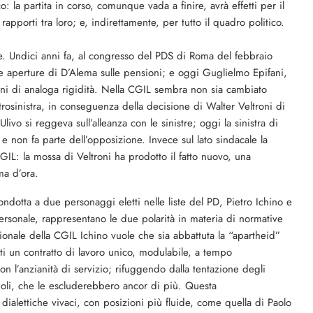
: la partita in corso, comunque vada a finire, avrà effetti per il
rapporti tra loro; e, indirettamente, per tutto il quadro politico.
ze. Undici anni fa, al congresso del PDS di Roma del febbraio
le aperture di D’Alema sulle pensioni; e oggi Guglielmo Epifani,
ioni di analoga rigidità. Nella CGIL sembra non sia cambiato
trosinistra, in conseguenza della decisione di Walter Veltroni di
Ulivo si reggeva sull’alleanza con le sinistre; oggi la sinistra di
e non fa parte dell’opposizione. Invece sul lato sindacale la
IL: la mossa di Veltroni ha prodotto il fatto nuovo, una
ma d’ora.
dotta a due personaggi eletti nelle liste del PD, Pietro Ichino e
personale, rappresentano le due polarità in materia di normative
zionale della CGIL Ichino vuole che sia abbattuta la “apartheid”
ti un contratto di lavoro unico, modulabile, a tempo
on l’anzianità di servizio; rifuggendo dalla tentazione degli
eboli, che le escluderebbero ancor di più. Questa
dialettiche vivaci, con posizioni più fluide, come quella di Paolo