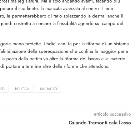
a prossima legislatura. Ma è solo andando avanti, facendo più
erare il suo limite, la mancata avanzata al centro. I temi
voro, le permetterebbero di farlo spiazzando la destra: anche il
quindi costretto a cercare la flessibilità agendo sul campo del
ategorie meno protette. Undici anni fa per la riforma di un sistema
 l’eliminazione delle sperequazione che confina la maggior parte
 la posta della partita va oltre la riforma del lavoro e le materie
à di portare a termine altre delle riforme che attendono.
PD
POLITICA
SINDACATI
articolo successivo
Quando Tremonti cala l'asso