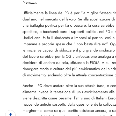
Nerozzi.
Ufficialmente la linea del PD è per “la miglior flexsecuri
dualismo nel mercato del lavoro. Se alla accettazione di
una battaglia politica per farlo passare, la cosa avrebbe
specifico, e toccherebbero i rapporti politici, nel PD e 
Undici anni fa fu il sindacato a imporsi al partito: così 
imparare a proprie spese che “ non basta dire no”. Oggi
le iniziative capaci di sbloccare il più grande sindacato i
del lavoro sarebbe per la CGIL un’occasione analoga a qu
decidere di andare da sola, sfidando la FIOM. A cui re
rinnegare storia e cultura del più emblematico dei sind
di movimento, andando oltre la attuale concentrazione pr
Anche il PD deve andare oltre la sua attuale base, e conqui
alimenta invece la tentazione di un riavvicinamento alla si
viene descritta come pesante: l’attivismo di Italiani E
riaccende antichi sospetti. Sulla questione della colloca
margheritici come se quel partito esistesse ancora; e su