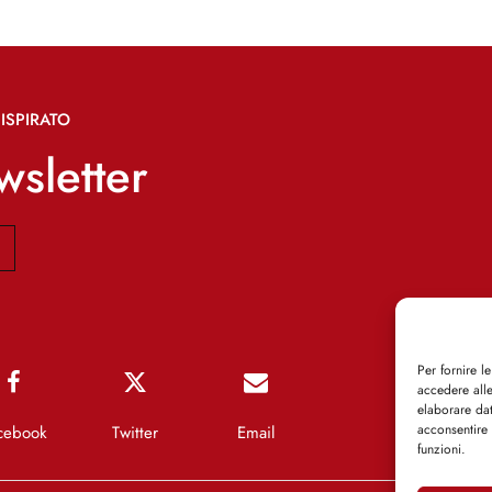
ISPIRATO
ewsletter
Per fornire l
accedere alle
elaborare da
acconsentire 
cebook
Twitter
Email
funzioni.