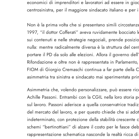
economici di imprenditori e lavoratori ad essere in gioco
centrosinistra, per il maggiore sindacato italiano e per i 
Non è la prima volta che si presentano simili circostan
1997, “il dottor Cofferati” aveva ruvidamente bocciato 
sui contenuti e nelle strategie negoziali, prende posiz
nulla: mentre radicalmente diversa è la struttura del cen
portare il PD da solo alle elezioni. Allora il governo dell’
Rifondazione e oltre non è rappresentata in Parlamento, 
FIOM di Giorgio Cremaschi continua a far parte della CG
asimmetria tra sinistra e sindacato mai sperimentata pri
Asimmetria che, volendo personalizzare, può essere ricon
Achille Passoni. Entrambi con la CGIL nella loro storia 
sul lavoro. Passoni aderisce a quella conservatrice tradi
del mercato del lavoro, e per questo chiede che si adot
indeterminato, con protezione della stabilità crescente c
schemi “bertinottiani” di alzare il costo per le fasce d
rappresentazione schematica nasconde la realtà ricca di 