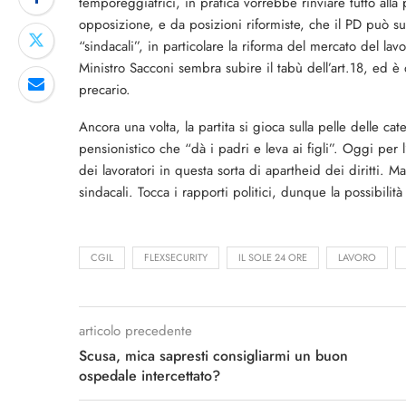
temporeggiatrici, in pratica vorrebbe rinviare tutto all
opposizione, e da posizioni riformiste, che il PD può sup
“sindacali”, in particolare la riforma del mercato del la
Ministro Sacconi sembra subire il tabù dell’art.18, ed è 
precario.
Ancora una volta, la partita si gioca sulla pelle delle c
pensionistico che “dà i padri e leva ai figli”. Oggi per
dei lavoratori in questa sorta di apartheid dei diritti. Ma
sindacali. Tocca i rapporti politici, dunque la possibilit
CGIL
FLEXSECURITY
IL SOLE 24 ORE
LAVORO
articolo precedente
Scusa, mica sapresti consigliarmi un buon
ospedale intercettato?