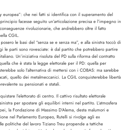
ty europea”: che nei fatti si identifica con il superamento del
 principio facesse seguito un’articolazione precisa e l’impegno in
 conseguenze rivoluzionarie, che andrebbero oltre il fatto
nella CGIL.
si posero le basi del “senza se e senza ma”, e alla sinistra toccò di
 le parti sono rovesciate: è dal partito che potrebbero partire
taliano. Un’iniziativa risoluta del PD sulla riforma del contratto
ella che è stata la legge elettorale per il PD: quella per
sterebbe solo l’alternativa di mettersi con i COBAS: ma sarebbe
acati, quello dei metalmeccanici. La CGIL conquisterebbe libertà
evalente su pensionati e statali.
stare l’elettorato di centro. Il cattivo risultato elettorale
nistra per spostare gli equilibri interni nel partito. L’atmosfera
uropei, la Fondazione di Massimo D’Alema, desta malumori e
zione nel Parlamento Europeo, Rutelli si rivolge agli ex
lle politiche del lavoro Tiziano Treu propende a tattiche