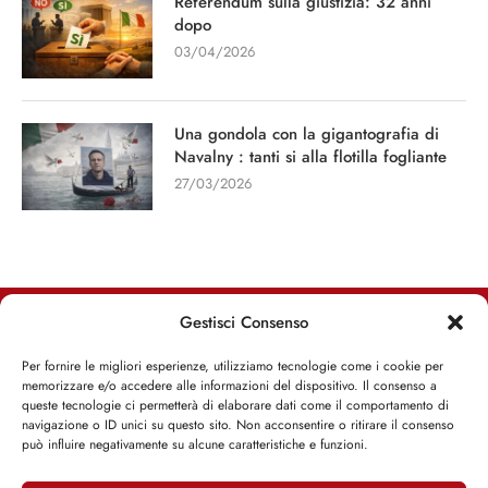
Referendum sulla giustizia: 32 anni
dopo
03/04/2026
Una gondola con la gigantografia di
Navalny : tanti si alla flotilla fogliante
27/03/2026
Gestisci Consenso
RIMANI INFORMATO, RIMANI ISPIRATO
Per fornire le migliori esperienze, utilizziamo tecnologie come i cookie per
memorizzare e/o accedere alle informazioni del dispositivo. Il consenso a
Iscriviti alla Newsletter
queste tecnologie ci permetterà di elaborare dati come il comportamento di
navigazione o ID unici su questo sito. Non acconsentire o ritirare il consenso
può influire negativamente su alcune caratteristiche e funzioni.
ISCRIVITI ADESSO