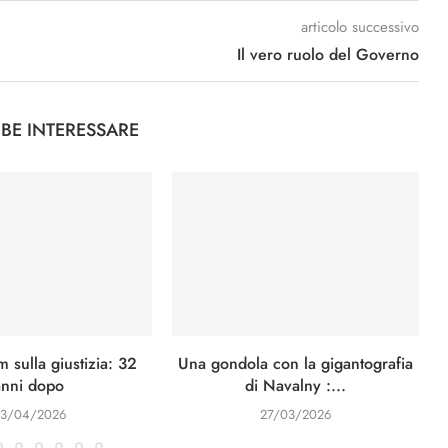
articolo successivo
Il vero ruolo del Governo
BBE INTERESSARE
 sulla giustizia: 32
Una gondola con la gigantografia
anni dopo
di Navalny :...
3/04/2026
27/03/2026