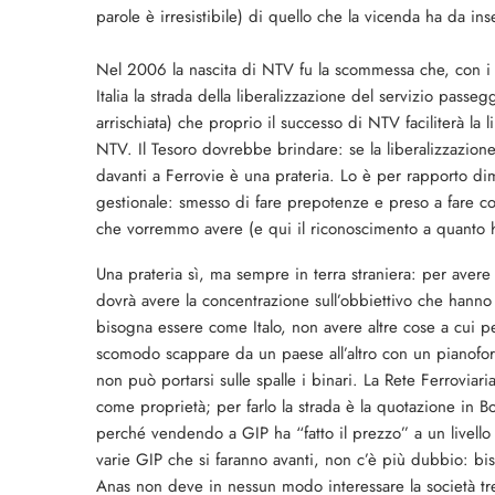
parole è irresistibile) di quello che la vicenda ha da ins
Nel 2006 la nascita di NTV fu la scommessa che, con i 
Italia la strada della liberalizzazione del servizio pass
arrischiata) che proprio il successo di NTV faciliterà la l
NTV. Il Tesoro dovrebbe brindare: se la liberalizzazione
davanti a Ferrovie è una prateria. Lo è per rapporto dim
gestionale: smesso di fare prepotenze e preso a fare co
che vorremmo avere (e qui il riconoscimento a quanto ha
Una prateria sì, ma sempre in terra straniera: per avere 
dovrà avere la concentrazione sull’obbiettivo che hanno 
bisogna essere come Italo, non avere altre cose a cui p
scomodo scappare da un paese all’altro con un pianoforte
non può portarsi sulle spalle i binari. La Rete Ferroviar
come proprietà; per farlo la strada è la quotazione in Bo
perché vendendo a GIP ha “fatto il prezzo” a un livello di
varie GIP che si faranno avanti, non c’è più dubbio: biso
Anas non deve in nessun modo interessare la società tre