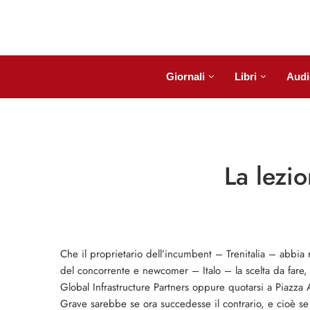
Giornali
Libri
Audi
La lezi
Che il proprietario dell’incumbent – Trenitalia – abbia 
del concorrente e newcomer – Italo – la scelta da fare,
Global Infrastructure Partners oppure quotarsi a Piazza A
Grave sarebbe se ora succedesse il contrario, e cioè se i