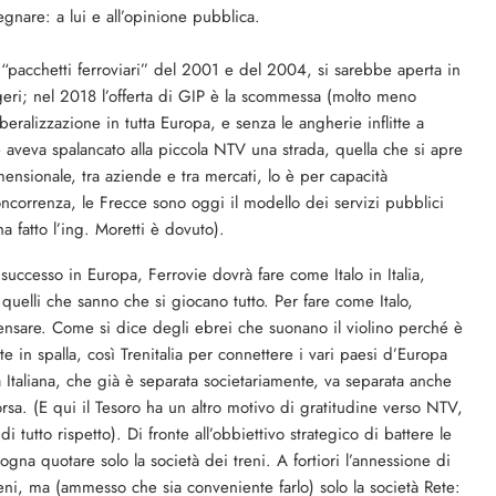
egnare: a lui e all’opinione pubblica.
“pacchetti ferroviari” del 2001 e del 2004, si sarebbe aperta in
eggeri; nel 2018 l’offerta di GIP è la scommessa (molto meno
iberalizzazione in tutta Europa, e senza le angherie inflitte a
 aveva spalancato alla piccola NTV una strada, quella che si apre
ensionale, tra aziende e tra mercati, lo è per capacità
ncorrenza, le Frecce sono oggi il modello dei servizi pubblici
 fatto l’ing. Moretti è dovuto).
successo in Europa, Ferrovie dovrà fare come Italo in Italia,
quelli che sanno che si giocano tutto. Per fare come Italo,
ensare. Come si dice degli ebrei che suonano il violino perché è
 in spalla, così Trenitalia per connettere i vari paesi d’Europa
ia Italiana, che già è separata societariamente, va separata anche
rsa. (E qui il Tesoro ha un altro motivo di gratitudine verso NTV,
 tutto rispetto). Di fronte all’obbiettivo strategico di battere le
gna quotare solo la società dei treni. A fortiori l’annessione di
ni, ma (ammesso che sia conveniente farlo) solo la società Rete: