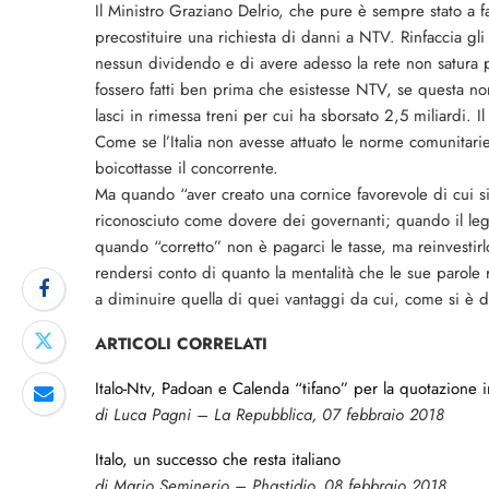
Il Ministro Graziano Delrio, che pure è sempre stato a f
precostituire una richiesta di danni a NTV. Rinfaccia gli 
nessun dividendo e di avere adesso la rete non satura p
fossero fatti ben prima che esistesse NTV, se questa non
lasci in rimessa treni per cui ha sborsato 2,5 miliardi. I
Come se l’Italia non avesse attuato le norme comunitarie
boicottasse il concorrente.
Ma quando “aver creato una cornice favorevole di cui si 
riconosciuto come dovere dei governanti; quando il legi
quando “corretto” non è pagarci le tasse, ma reinvestirl
rendersi conto di quanto la mentalità che le sue parole 
a diminuire quella di quei vantaggi da cui, come si è d
ARTICOLI CORRELATI
Italo-Ntv, Padoan e Calenda “tifano” per la quotazione i
di Luca Pagni – La Repubblica, 07 febbraio 2018
Italo, un successo che resta italiano
di Mario Seminerio – Phastidio, 08 febbraio 2018