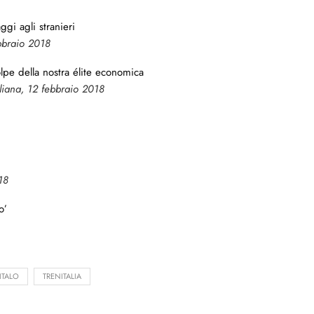
aggi agli stranieri
bbraio 2018
olpe della nostra élite economica
taliana, 12 febbraio 2018
18
o’
ITALO
TRENITALIA