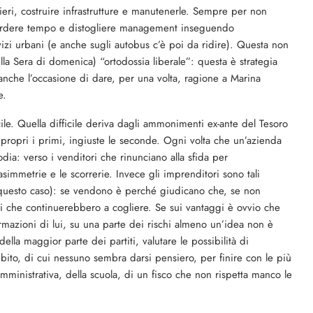
tieri, costruire infrastrutture e manutenerle. Sempre per non
 perdere tempo e distogliere management inseguendo
rvizi urbani (e anche sugli autobus c’è poi da ridire). Questa non
lla Sera di domenica) “ortodossia liberale”: questa è strategia
anche l’occasione di dare, per una volta, ragione a Marina
e.
ile. Quella difficile deriva dagli ammonimenti ex-ante del Tesoro
mpropri i primi, ingiuste le seconde. Ogni volta che un’azienda
nodia: verso i venditori che rinunciano alla sfida per
simmetrie e le scorrerie. Invece gli imprenditori sono tali
questo caso): se vendono è perché giudicano che, se non
 che continuerebbero a cogliere. Se sui vantaggi è ovvio che
rmazioni di lui, su una parte dei rischi almeno un’idea non è
ella maggior parte dei partiti, valutare le possibilità di
ebito, di cui nessuno sembra darsi pensiero, per finire con le più
 amministrativa, della scuola, di un fisco che non rispetta manco le