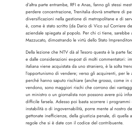
d’altra parte entrambe, RFI e Anas, fanno gli stessi mes
perdere concentrazione, Trenitalia dovrà smettere di
diversificazioni nella gestione di metropolitane e di se
è, come è stato scritto (da Dario di Vico sul Corriere de
aziendale spiegata al popolo. Per chi ci tiene, sarebbe 
Mazzucato, dimostrando le virtù dello Stato Imprenditor
Della lezione che NTV dà al Tesoro questa è la parte fac
e dalle considerazioni ex-post di molti commentatori: i
italiana viene acquistata da uno straniero, è la solta tre
l’opportunismo di vendere; verso gli acquirenti, per le a
perché hanno saputo rischiare (anche grosso, come in 
vendono, sono maggiori rischi che corrono dei vantaggi
un ministro o un giornalista non possono avere più info
difficile farsela. Adesso poi basta scorrere i programmi d
instabilità o di ingovernabilità, porre mente al nostro d
gettonate inefficienze, della giustizia penale, di quella
regole che si è date con il codice del contribuente.