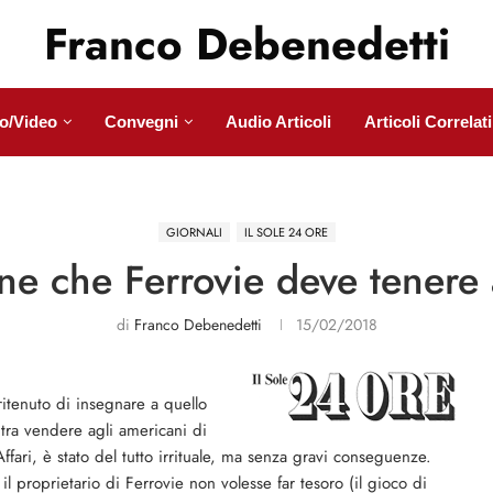
Franco Debenedetti
o/Video
Convegni
Audio Articoli
Articoli Correlati
GIORNALI
IL SOLE 24 ORE
one che Ferrovie deve tenere
di
Franco Debenedetti
15/02/2018
ritenuto di insegnare a quello
 tra vendere agli americani di
ffari, è stato del tutto irrituale, ma senza gravi conseguenze.
l proprietario di Ferrovie non volesse far tesoro (il gioco di