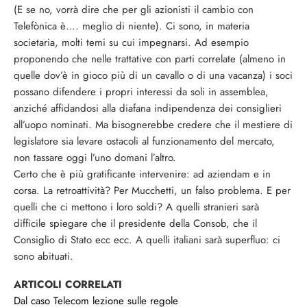
(E se no, vorrà dire che per gli azionisti il cambio con
Telefònica è…. meglio di niente). Ci sono, in materia
societaria, molti temi su cui impegnarsi. Ad esempio
proponendo che nelle trattative con parti correlate (almeno in
quelle dov’è in gioco più di un cavallo o di una vacanza) i soci
possano difendere i propri interessi da soli in assemblea,
anziché affidandosi alla diafana indipendenza dei consiglieri
all’uopo nominati. Ma bisognerebbe credere che il mestiere di
legislatore sia levare ostacoli al funzionamento del mercato,
non tassare oggi l’uno domani l’altro.
Certo che è più gratificante intervenire: ad aziendam e in
corsa. La retroattività? Per Mucchetti, un falso problema. E per
quelli che ci mettono i loro soldi? A quelli stranieri sarà
difficile spiegare che il presidente della Consob, che il
Consiglio di Stato ecc ecc. A quelli italiani sarà superfluo: ci
sono abituati.
ARTICOLI CORRELATI
Dal caso Telecom lezione sulle regole