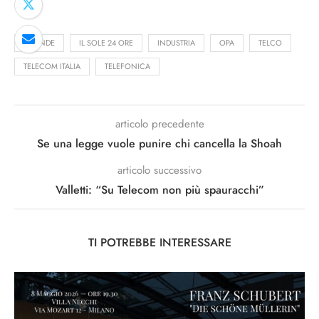
AZIENDE
IL SOLE 24 ORE
INDUSTRIA
OPA
TELCO
TELECOM ITALIA
TELEFONICA
articolo precedente
Se una legge vuole punire chi cancella la Shoah
articolo successivo
Valletti: “Su Telecom non più spauracchi”
TI POTREBBE INTERESSARE