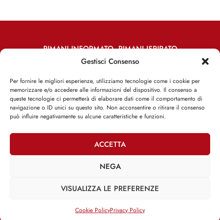
RIMANI INFORMATO, RIMANI ISPIRATO
Gestisci Consenso
Iscriviti alla Newsletter
Per fornire le migliori esperienze, utilizziamo tecnologie come i cookie per
memorizzare e/o accedere alle informazioni del dispositivo. Il consenso a
ISCRIVITI ADESSO
queste tecnologie ci permetterà di elaborare dati come il comportamento di
navigazione o ID unici su questo sito. Non acconsentire o ritirare il consenso
può influire negativamente su alcune caratteristiche e funzioni.
ACCETTA
Facebook
Twitter
Email
NEGA
VISUALIZZA LE PREFERENZE
@2025 | Franco Debenedetti | All Rights Reserved |
Privacy Policy
–
Cookie Policy
Cookie Policy
Privacy Policy