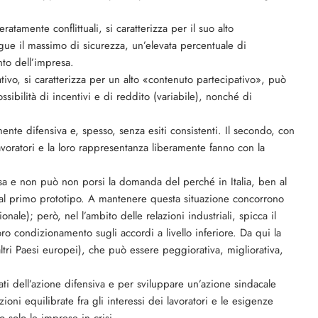
atamente conflittuali, si caratterizza per il suo alto
egue il massimo di sicurezza, un’elevata percentuale di
nto dell’impresa.
rativo, si caratterizza per un alto «contenuto partecipativo», può
ibilità di incentivi e di reddito (variabile), nonché di
ente difensiva e, spesso, senza esiti consistenti. Il secondo, con
voratori e la loro rappresentanza liberamente fanno con la
a e non può non porsi la domanda del perché in Italia, ben al
 al primo prototipo. A mantenere questa situazione concorrono
nale); però, nel l’ambito delle relazioni industriali, spicca il
oro condizionamento sugli accordi a livello inferiore. Da qui la
ltri Paesi europei), che può essere peggiorativa, migliorativa,
ti dell’azione difensiva e per sviluppare un’azione sindacale
oni equilibrate fra gli interessi dei lavoratori e le esigenze