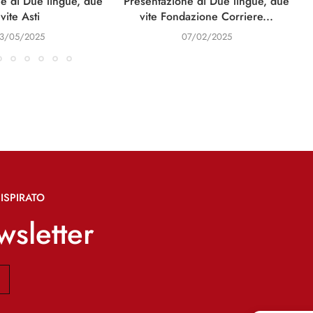
e di Due lingue, due
Presentazione di Due lingue, due
I
vite Asti
vite Fondazione Corriere...
13/05/2025
07/02/2025
ISPIRATO
ewsletter