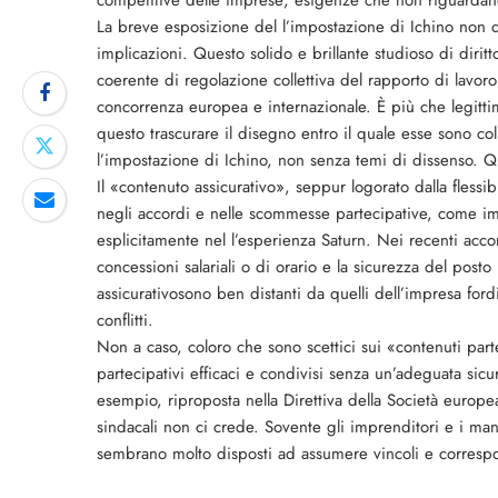
competitive delle imprese; esigenze che non riguardano 
La breve esposizione del l’impostazione di Ichino non dà
implicazioni. Questo solido e brillante studioso di dirit
coerente di regolazione collettiva del rapporto di lavor
concorrenza europea e internazionale. È più che legitti
questo trascurare il disegno entro il quale esse sono co
l’impostazione di Ichino, non senza temi di dissenso. 
Il «contenuto assicurativo», seppur logorato dalla flessib
negli accordi e nelle scommesse partecipative, come im
esplicitamente nel l’esperienza Saturn. Nei recenti acco
concessioni salariali o di orario e la sicurezza del posto
assicurativosono ben distanti da quelli dell’impresa ford
conflitti.
Non a caso, coloro che sono scettici sui «contenuti part
partecipativi efficaci e condivisi senza un’adeguata sicur
esempio, riproposta nella Direttiva della Società euro
sindacali non ci crede. Sovente gli imprenditori e i mana
sembrano molto disposti ad assumere vincoli e correspon