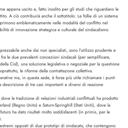
ume appena uscito e, fatto insolito per gli studi che riguardano le
tito. A ciò contribuirà anche il sottotitolo: Le follie di un sistema
esprimono emblematicamente nelle modalità del conflitto nel
ibilità di innovazione strategica e culturale del sindacalismo
prezzabile anche dai non specialisti, sono l’utilizzo prudente e
to fra le due prevalenti concezioni sindacali (per semplificare,
a della Cisl), una soluzione legislativa o negoziale per la questione
prattutto, le riforme della contrattazione collettiva.
rative ma, in questa sede, è forse più utile richiamare i punti
a descrizione di tre casi importanti e diversi di reazione
ove la tradizione di relazioni industriali conflittuali ha prodotto
derland (Regno Unito) e Saturn-Springhill (Stati Uniti), dove la
uturo ha dato risultati molto soddisfacenti (in primis, per le
).
i estremi opposti di due prototipi di sindacato, che contengono