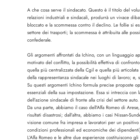
A che cosa serve il sindacato. Questo è il titolo del vol
relazioni industriali e sindacali, produrrà un vivace dibat
bloccato e la scommessa contro il declino. Le follie si 
settore dei trasporti; la scommessa è attribuita alle poss
confederale.
Gli argomenti affrontati da Ichino, con un linguaggio ap
motivato del conflitto, la possibilità effettiva di confron
quella più centralizzata della Cgil e quella più articolat
della rappresentanza sindacale nei luoghi di lavoro; e, so
Su questi argomenti Ichino formula precise proposte ope
essenziali della sua impostazione. Essa si intreccia con l
dell’azione sindacale di fronte alla crisi del settore auto.
Da una parte, abbiamo il caso dell’Alfa Romeo di Arese, d
risultati disastrosi; dall’altra, abbiamo i casi Nissan-Sun
visione comune fra impresa e lavoratori per un positivo f
condizioni professionali ed economiche dei dipendenti
L’Alfa Romeo e le altre due esperienze costituiscono gl