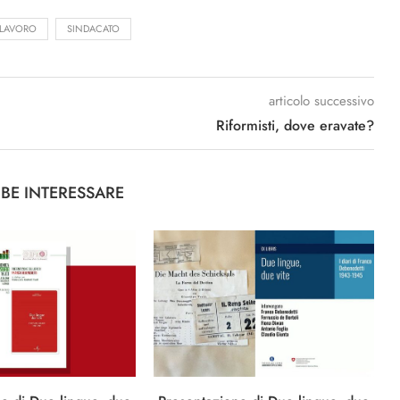
LAVORO
SINDACATO
articolo successivo
Riformisti, dove eravate?
BBE INTERESSARE