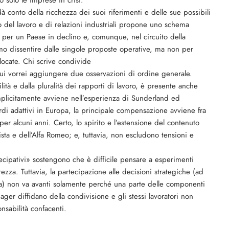
solo le imprese in crisi.
 conto della ricchezza dei suoi riferimenti e delle sue possibili
to del lavoro e di relazioni industriali propone uno schema
o per un Paese in declino e, comunque, nel circuito della
mo dissentire dalle singole proposte operative, ma non per
llocate. Chi scrive condivide
Qui vorrei aggiungere due osservazioni di ordine generale.
ilità e dalla pluralità dei rapporti di lavoro, è presente anche
plicitamente avviene nell’esperienza di Sunderland ed
rdi adattivi in Europa, la principale compensazione avviene fra
 per alcuni anni. Certo, lo spirito e l’estensione del contenuto
ista e dell’Alfa Romeo; e, tuttavia, non escludono tensioni e
ecipativi» sostengono che è difficile pensare a esperimenti
ezza. Tuttavia, la partecipazione alle decisioni strategiche (ad
pea) non va avanti solamente perché una parte delle componenti
ger diffidano della condivisione e gli stessi lavoratori non
sabilità confacenti.