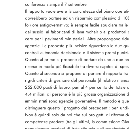
conferenza stampa il 7 settembre.
Il rapporto vuole avere la concretezza del piano operat
dovrebbero portare ad un risparmio complessivo di 108 mi
folklore antigovernativo; è sempre facile spulciare tra le
dai sussidi ai fabbricanti di lana mohair o ai produttori di
cere per i pavimenti ministeriali. Altre propongono ridu
agenzie. Le proposte più incisive riguardano le due quest
controlli-autonomia decisionale e il sistema premi-punizio
Quanto al primo si propone di portare da uno a due anni 
risorse in modo più flessibile tra diversi capitoli di spe
Quanto al secondo si propone di portare il rapporto tra 
rigidi criteri di gestione del personale (il relativo man
252.000 posti di lavoro, pari al 4 per cento del totale d
4,4 milioni di persone è la più grossa organizzazione 
amministrati sono agenzie governative. Il metodo è quel
distinguere questo ‘ progetto dai precedenti: ben undici 
Non è quindi solo da noi che sui pro getti di riforma de
competenze predare (tra gli ultimi, la commissione Giann
normalmente reazioni di irata sfiducia e di sconfortato r