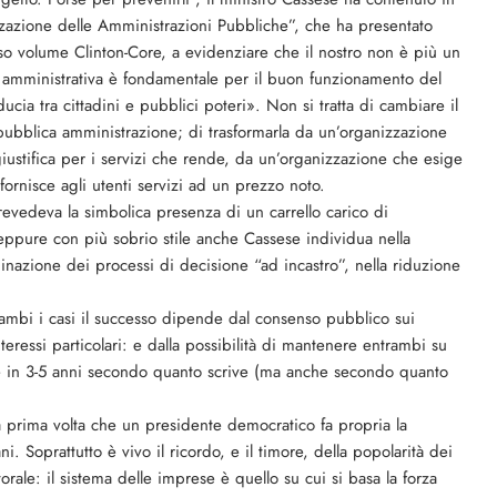
izzazione delle Amministrazioni Pubbliche”, che ha presentato
o volume Clinton-Core, a evidenziare che il nostro non è più un
e amministrativa è fondamentale per il buon funzionamento del
ducia tra cittadini e pubblici poteri». Non si tratta di cambiare il
pubblica amministrazione; di trasformarla da un’organizzazione
giustifica per i servizi che rende, da un’organizzazione che esige
ornisce agli utenti servizi ad un prezzo noto.
evedeva la simbolica presenza di un carrello carico di
ppure con più sobrio stile anche Cassese individua nella
-minazione dei processi di decisione “ad incastro”, nella riduzione
ambi i casi il successo dipende dal consenso pubblico sui
interessi particolari: e dalla possibilità di mantenere entrambi su
 e in 3-5 anni secondo quanto scrive (ma anche secondo quanto
a prima volta che un presidente democratico fa propria la
. Soprattutto è vivo il ricordo, e il timore, della popolarità dei
rale: il sistema delle imprese è quello su cui si basa la forza