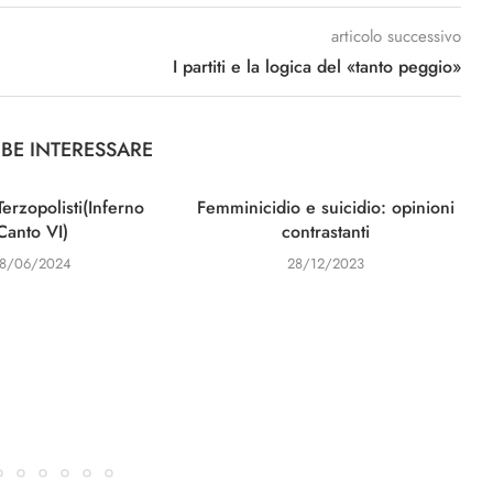
articolo successivo
I partiti e la logica del «tanto peggio»
BBE INTERESSARE
Terzopolisti(Inferno
Femminicidio e suicidio: opinioni
Canto VI)
contrastanti
18/06/2024
28/12/2023