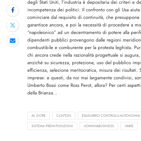
degli Stati Uniti, l’industria è depositaria dei criteri e
incompetenza dei politici. Il confronto con gli Usa aiuta
cominciare dal requisito di continuità, che presuppone s
garantisce ancora, e poi la necessità di procedere a mod
“napoleonico” ad un decentramento di potere alla perif
dipendenti pubblici provengono dalle regioni meridional
combustibile e comburente per la protesta leghista. Pur 
chi ancora crede nella razionalità progettuale si augura
anziché su sicurezza, protezione, uso del pubblico imp
efficienza, selezione meritocratica, misura dei risultati
imprese: e questi, da noi mai largamente condivisi, so
Umberto Bossi come Ross Perot, allora? Per certi aspetti,
della Brianza…
AL GORE
CLINTON
EQUILIBRIO CONTROLLI-AUTONOMIA
SISTEMA PREMI-PUNIZIONI
UOMINI&BUSINESS
VARIE