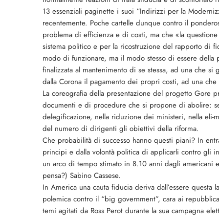
13 essenziali paginette i suoi “Indirizzi per la Modern
recentemente. Poche cartelle dunque contro il ponderos
problema di efficienza e di costi, ma che «la question
sistema politico e per la ricostruzione del rapporto di fi
modo di funzionare, ma il modo stesso di essere della 
finalizzata al mantenimento di se stessa, ad una che si 
dalla Corona il pagamento dei propri costi, ad una che f
La coreografia della presentazione del progetto Gore pr
documenti e di procedure che si propone di abolire: se
delegificazione, nella riduzione dei ministeri, nella eli
del numero di dirigenti gli obiettivi della riforma.
Che probabilità di successo hanno questi piani? In entr
principi e dalla volontà politica di applicarli contro gli 
un arco di tempo stimato in 8.10 anni dagli americani
pensa?) Sabino Cassese.
In America una cauta fiducia deriva dall’essere questa l
polemica contro il “big government”, cara ai repubblicani
temi agitati da Ross Perot durante la sua campagna eletto