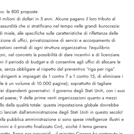
ivo: le 800 proposte
lioni di dollari in 5 anni. Alcune pagano il loro tributo al
 assurdità che si stratificano nel tempo nelle grandi burocrazie:
 miele, alle specifiche sulle caratteristiche di riflettanza delle
zione di uffici, privatizzazione di servizi e accorpamento di
ioni centrali di ogni struttura organizzativa: l’equilibrio
ni, nel concreto la possibilità di dare incentivi e di licenziare.
il periodo di budget e di consentire agli uffici di allocare le
sa, senza obbligare al rispetto del preventivo “riga per riga”.
dirigenti e impiegati da 1 contro 7 a 1 contro 15, di eliminare i
uale è un vo-lume di 10.000 pagine); soprattutto di tagliare
ei dipendenti governativi: il governo degli Stati Uniti, con i suoi
del paese; 9 delle prime venti organizzazioni quanto a mezzi
lo della qualità totale: questa impostazione globale dovrebbe
lanciati dall’amministrazione degli Stati Uniti in questo secolo!
lla pubblica amministrazione si sono spese intelligenze illustri e
ini e il pro-otto finalizzato Cnr), sicché il tema genera
igetto. Forse per prevenirli , il ministro Cassese ha contenuto in