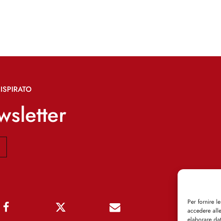
ISPIRATO
ewsletter
Per fornire l
accedere alle
elaborare da