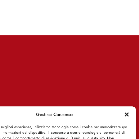
Gestisci Consenso
e migliori esperienze, utilizziamo tecnologie come i cookie per memorizzare e/o
 informazioni del dispositivo. Il consenso a queste tecnologie ci permetterà di
ti come il comportamento di navigazione o ID unici su questo sito. Non