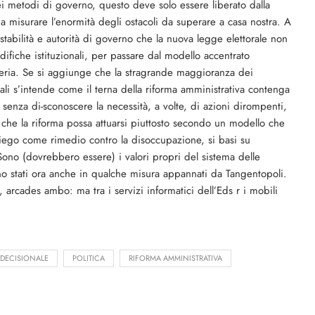
 dei metodi di governo, questo deve solo essere liberato dalla
 a misurare l’enormità degli ostacoli da superare a casa nostra. A
tabilità e autorità di governo che la nuova legge elettorale non
ifiche istituzionali, per passare dal modello accentrato
eria. Se si aggiunge che la stragrande maggioranza dei
i s’intende come il terna della riforma amministrativa contenga
senza di-sconoscere la necessità, a volte, di azioni dirompenti,
, che la riforma possa attuarsi piuttosto secondo un modello che
iego come rimedio contro la disoccupazione, si basi su
. Sono (dovrebbero essere) i valori propri del sistema delle
no stati ora anche in qualche misura appannati da Tangentopoli.
 arcades ambo: ma tra i servizi informatici dell’Eds r i mobili
 DECISIONALE
POLITICA
RIFORMA AMMINISTRATIVA