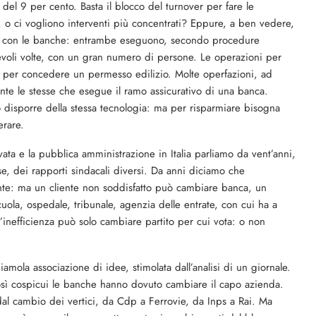
 del 9 per cento. Basta il blocco del turnover per fare le
 o ci vogliono interventi più concentrati? Eppure, a ben vedere,
nze con le banche: entrambe eseguono, secondo procedure
evoli volte, con un gran numero di persone. Le operazioni per
 per concedere un permesso edilizio. Molte operfazioni, ad
nte le stesse che esegue il ramo assicurativo di una banca.
disporre della stessa tecnologia: ma per risparmiare bisogna
erare.
vata e la pubblica amministrazione in Italia parliamo da vent’anni,
se, dei rapporti sindacali diversi. Da anni diciamo che
iente: ma un cliente non soddisfatto può cambiare banca, un
scuola, ospedale, tribunale, agenzia delle entrate, con cui ha a
l’inefficienza può solo cambiare partito per cui vota: o non
iamola associazione di idee, stimolata dall’analisi di un giornale.
 così cospicui le banche hanno dovuto cambiare il capo azienda.
al cambio dei vertici, da Cdp a Ferrovie, da Inps a Rai. Ma