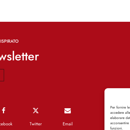
ISPIRATO
ewsletter
Per fornire l
accedere alle
elaborare da
acconsentire 
cebook
Twitter
Email
funzioni.