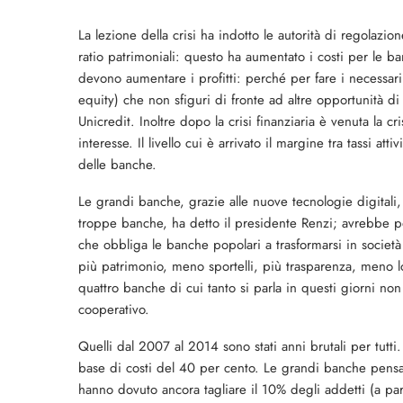
La lezione della crisi ha indotto le autorità di regolazi
ratio patrimoniali: questo ha aumentato i costi per le b
devono aumentare i profitti: perché per fare i necessa
equity) che non sfiguri di fronte ad altre opportunità d
Unicredit. Inoltre dopo la crisi finanziaria è venuta la cr
interesse. Il livello cui è arrivato il margine tra tassi atti
delle banche.
Le grandi banche, grazie alle nuove tecnologie digitali, so
troppe banche, ha detto il presidente Renzi; avrebbe pot
che obbliga le banche popolari a trasformarsi in società
più patrimonio, meno sportelli, più trasparenza, meno lo
quattro banche di cui tanto si parla in questi giorni non 
cooperativo.
Quelli dal 2007 al 2014 sono stati anni brutali per tutti
base di costi del 40 per cento. Le grandi banche pens
hanno dovuto ancora tagliare il 10% degli addetti (a par