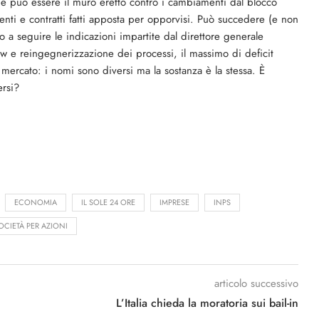
e può essere il muro eretto contro i cambiamenti dal blocco
amenti e contratti fatti apposta per opporvisi. Può succedere (e non
no a seguire le indicazioni impartite dal direttore generale
ew e reingegnerizzazione dei processi, il massimo di deficit
 mercato: i nomi sono diversi ma la sostanza è la stessa. È
ersi?
ECONOMIA
IL SOLE 24 ORE
IMPRESE
INPS
OCIETÀ PER AZIONI
articolo successivo
L’Italia chieda la moratoria sui bail-in