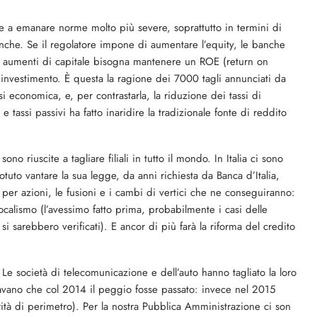
one a emanare norme molto più severe, soprattutto in termini di
anche. Se il regolatore impone di aumentare l’equity, le banche
ri aumenti di capitale bisogna mantenere un ROE (return on
i investimento. È questa la ragione dei 7000 tagli annunciati da
isi economica, e, per contrastarla, la riduzione dei tassi di
vi e tassi passivi ha fatto inaridire la tradizionale fonte di reddito
no riuscite a tagliare filiali in tutto il mondo. In Italia ci sono
uto vantare la sua legge, da anni richiesta da Banca d’Italia,
 per azioni, le fusioni e i cambi di vertici che ne conseguiranno:
calismo (l’avessimo fatto prima, probabilmente i casi delle
si sarebbero verificati). E ancor di più farà la riforma del credito
. Le società di telecomunicazione e dell’auto hanno tagliato la loro
avano che col 2014 il peggio fosse passato: invece nel 2015
ità di perimetro). Per la nostra Pubblica Amministrazione ci son