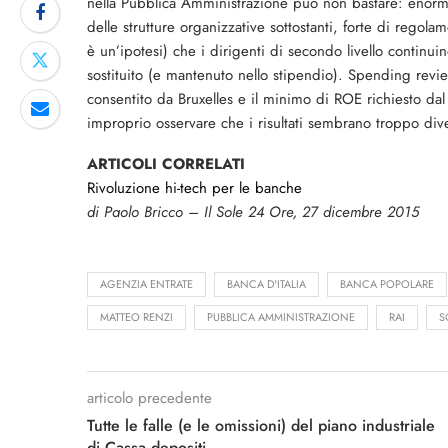
nella Pubblica Amministrazione può non bastare: enorm
delle strutture organizzative sottostanti, forte di regol
è un’ipotesi) che i dirigenti di secondo livello continui
sostituito (e mantenuto nello stipendio). Spending revi
consentito da Bruxelles e il minimo di ROE richiesto dal
improprio osservare che i risultati sembrano troppo div
ARTICOLI CORRELATI
Rivoluzione hi-tech per le banche
di Paolo Bricco – Il Sole 24 Ore, 27 dicembre 2015
AGENZIA ENTRATE
BANCA D'ITALIA
BANCA POPOLARE
MATTEO RENZI
PUBBLICA AMMINISTRAZIONE
RAI
S
articolo precedente
Tutte le falle (e le omissioni) del piano industriale
di Cassa depositi