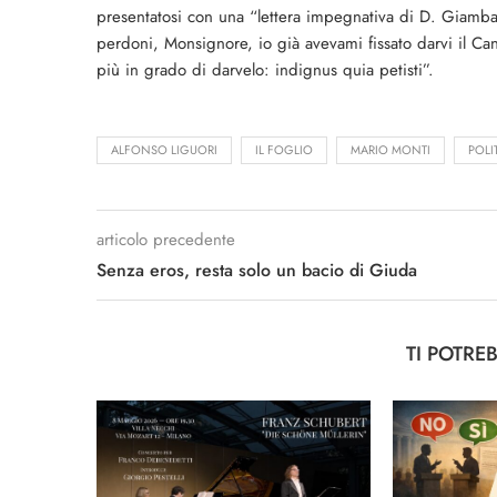
presentatosi con una “lettera impegnativa di D. Giambatt
perdoni, Monsignore, io già avevami fissato darvi il Ca
più in grado di darvelo: indignus quia petisti”.
ALFONSO LIGUORI
IL FOGLIO
MARIO MONTI
POLI
articolo precedente
Senza eros, resta solo un bacio di Giuda
TI POTRE