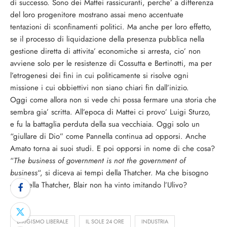
di successo. Sono dei Mattei rassicuranti, perche’ a differenza
del loro progenitore mostrano assai meno accentuate
tentazioni di sconfinamenti politici. Ma anche per loro effetto,
se il processo di liquidazione della presenza pubblica nella
gestione diretta di attivita’ economiche si arresta, cio’ non
avviene solo per le resistenze di Cossutta e Bertinotti, ma per
l’etrogenesi dei fini in cui politicamente si risolve ogni
missione i cui obbiettivi non siano chiari fin dall’inizio.
Oggi come allora non si vede chi possa fermare una storia che
sembra gia’ scritta. All’epoca di Mattei ci provo’ Luigi Sturzo,
e fu la battaglia perduta della sua vecchiaia. Oggi solo un
“giullare di Dio” come Pannella continua ad opporsi. Anche
Amato torna ai suoi studi. E poi opporsi in nome di che cosa?
“
The business of government is not the government of
business
“, si diceva ai tempi della Thatcher. Ma che bisogno
c’e’ della Thatcher, Blair non ha vinto imitando l’Ulivo?
DIRIGISMO LIBERALE
IL SOLE 24 ORE
INDUSTRIA