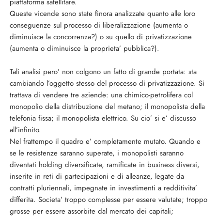
piattaforma satellitare.
Queste vicende sono state finora analizzate quanto alle loro
conseguenze sul processo di liberalizzazione (aumenta o
diminuisce la concorrenza?) o su quello di privatizzazione
(aumenta o diminuisce la proprieta’ pubblica?).
Tali analisi pero’ non colgono un fatto di grande portata: sta
cambiando l’oggetto stesso del processo di privatizzazione. Si
trattava di vendere tre aziende: una chimico-petrolifera col
monopolio della distribuzione del metano; il monopolista della
telefonia fissa; il monopolista elettrico. Su cio’ si e’ discusso
all’infinito.
Nel frattempo il quadro e’ completamente mutato. Quando e
se le resistenze saranno superate, i monopolisti saranno
diventati holding diversificate, ramificate in business diversi,
inserite in reti di partecipazioni e di alleanze, legate da
contratti pluriennali, impegnate in investimenti a redditivita’
differita. Societa’ troppo complesse per essere valutate; troppo
grosse per essere assorbite dal mercato dei capitali;