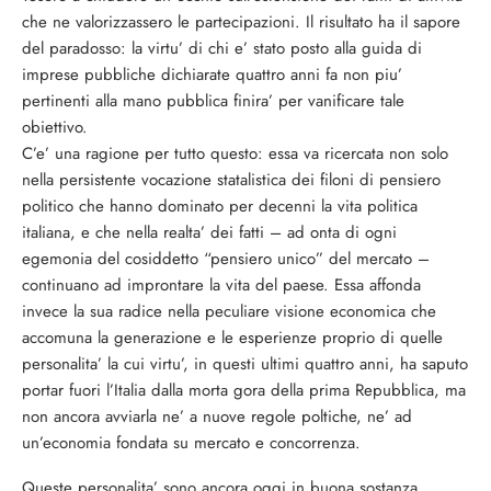
che ne valorizzassero le partecipazioni. Il risultato ha il sapore
del paradosso: la virtu’ di chi e’ stato posto alla guida di
imprese pubbliche dichiarate quattro anni fa non piu’
pertinenti alla mano pubblica finira’ per vanificare tale
obiettivo.
C’e’ una ragione per tutto questo: essa va ricercata non solo
nella persistente vocazione statalistica dei filoni di pensiero
politico che hanno dominato per decenni la vita politica
italiana, e che nella realta’ dei fatti – ad onta di ogni
egemonia del cosiddetto “pensiero unico” del mercato –
continuano ad improntare la vita del paese. Essa affonda
invece la sua radice nella peculiare visione economica che
accomuna la generazione e le esperienze proprio di quelle
personalita’ la cui virtu’, in questi ultimi quattro anni, ha saputo
portar fuori l’Italia dalla morta gora della prima Repubblica, ma
non ancora avviarla ne’ a nuove regole poltiche, ne’ ad
un’economia fondata su mercato e concorrenza.
Queste personalita’ sono ancora oggi in buona sostanza