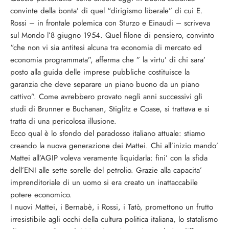
convinte della bonta’ di quel “dirigismo liberale” di cui E.
Rossi – in frontale polemica con Sturzo e Einaudi – scriveva
sul Mondo l’8 giugno 1954. Quel filone di pensiero, convinto
“che non vi sia antitesi alcuna tra economia di mercato ed
economia programmata”, afferma che ” la virtu’ di chi sara’
posto alla guida delle imprese pubbliche costituisce la
garanzia che deve separare un piano buono da un piano
cattivo”. Come avrebbero provato negli anni successivi gli
studi di Brunner e Buchanan, Stiglitz e Coase, si trattava e si
tratta di una pericolosa illusione.
Ecco qual è lo sfondo del paradosso italiano attuale: stiamo
creando la nuova generazione dei Mattei. Chi all’inizio mando’
Mattei all’AGIP voleva veramente liquidarla: fini’ con la sfida
dell’ENI alle sette sorelle del petrolio. Grazie alla capacita’
imprenditoriale di un uomo si era creato un inattaccabile
potere economico.
I nuovi Mattei, i Bernabè, i Rossi, i Tatò, promettono un frutto
irresistibile agli occhi della cultura politica italiana, lo statalismo