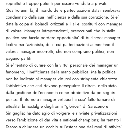
soprattutto troppo potenti per essere vendute a privati.
Quattro anni fa, il mondo delle partecipazioni statali sembrava
condannato dalla sua inefficienza e dalla sua corruzione. Si e’
data la colpa ai boiardi lottizzati e li si e’ sostituiti con manager
di valore. Manager intraprendenti, preoccupati che lo stallo
politico non faccia perdere opportunita’ di business; manager
leali verso l’azionista, delle cui partecipazioni aumentano il
valore; manager incorrotti, che non comprano politici, non
pagano partiti.
Si e’ tentato di curare con la virtu’ personale dei manager un
fenomeno, l’inefficienza della mano pubblica. Ma la politica
non ha indicato ai manager virtuosi con stringente chiarezza
l’obbiettivo che essi devono perseguire: il ritrarsi dello stato
dalla gestione dell’economia come obbiettivo da perseguire
per se. Il ritorno a manager virtuosi ha cosi’ fatto tornare di
attualita’ le nostalgie degli anni “gloriosi” di Saraceno e
Sinigaglia; ha dato agio di volgere le rinviate privatizzazioni
verso l’ambizione di dar vita a national champions; ha tentato il
Tesoro a chiudere un occhio sull’estensione dei rami di attivita’