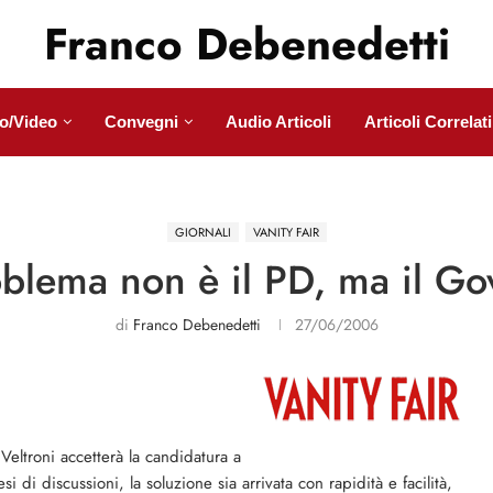
Franco Debenedetti
o/Video
Convegni
Audio Articoli
Articoli Correlati
GIORNALI
VANITY FAIR
oblema non è il PD, ma il G
di
Franco Debenedetti
27/06/2006
Veltroni accetterà la candidatura a
di discussioni, la soluzione sia arrivata con rapidità e facilità,