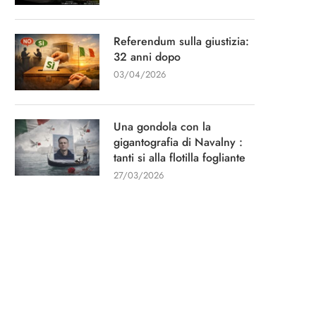
Referendum sulla giustizia:
32 anni dopo
03/04/2026
Una gondola con la
gigantografia di Navalny :
tanti si alla flotilla fogliante
Intervista per il quotidiano “La
“Un capitano di 15 an
27/03/2026
Stampa”
13/01/2026
11/03/2026