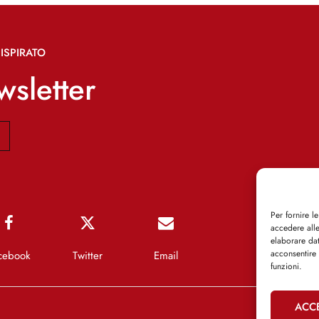
ISPIRATO
ewsletter
Per fornire l
accedere alle
elaborare da
acconsentire 
cebook
Twitter
Email
funzioni.
ACC