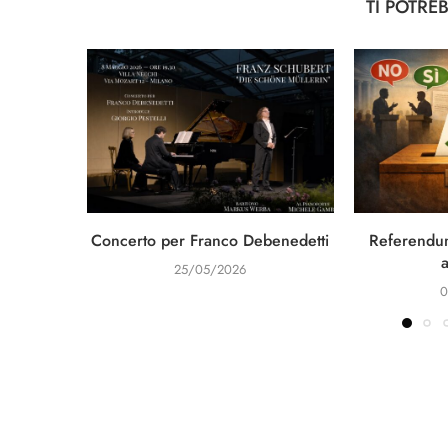
TI POTRE
Concerto per Franco Debenedetti
Referendum
25/05/2026
0