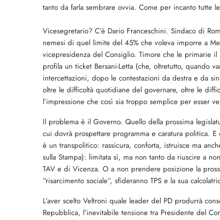
tanto da farla sembrare ovvia. Come per incanto tutte l
Vicesegretario? C’è Dario Franceschini. Sindaco di Rom
nemesi di quel limite del 45% che voleva imporre a Med
vicepresidenza del Consiglio. Timore che le primarie il 
profila un ticket Bersani-Letta (che, oltretutto, quando 
intercettazioni, dopo le contestazioni da destra e da sin
oltre le difficoltà quotidiane del governare, oltre le diffi
l’impressione che così sia troppo semplice per esser ve
Il problema è il Governo. Quello della prossima legislatur
cui dovrà prospettare programma e caratura politica. E q
è un transpolitico: rassicura, conforta, istruisce ma anc
sulla Stampa): limitata sì, ma non tanto da riuscire a no
TAV e di Vicenza. O a non prendere posizione la prossi
“risarcimento sociale”, sfideranno TPS e la sua calcolatri
L’aver scelto Veltroni quale leader del PD produrrà con
Repubblica, l’inevitabile tensione tra Presidente del Co