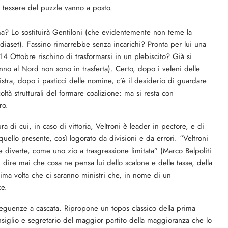
e tessere del puzzle vanno a posto.
a? Lo sostituirà Gentiloni (che evidentemente non teme la
iaset). Fassino rimarrebbe senza incarichi? Pronta per lui una
14 Ottobre rischino di trasformarsi in un plebiscito? Già si
vanno al Nord non sono in trasferta). Certo, dopo i veleni delle
istra, dopo i pasticci delle nomine, c’è il desiderio di guardare
coltà strutturali del formare coalizione: ma si resta con
ro.
a di cui, in caso di vittoria, Veltroni è leader in pectore, e di
uello presente, così logorato da divisioni e da errori. “Veltroni
he diverte, come uno zio a trasgressione limitata” (Marco Belpoliti
n dire mai che cosa ne pensa lui dello scalone e delle tasse, della
ma volta che ci saranno ministri che, in nome di un
ce.
seguenze a cascata. Ripropone un topos classico della prima
nsiglio e segretario del maggior partito della maggioranza che lo