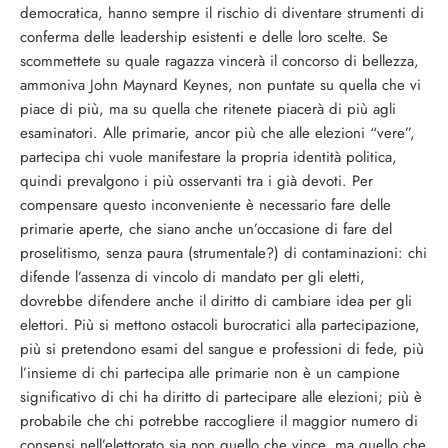
democratica, hanno sempre il rischio di diventare strumenti di
conferma delle leadership esistenti e delle loro scelte. Se
scommettete su quale ragazza vincerà il concorso di bellezza,
ammoniva John Maynard Keynes, non puntate su quella che vi
piace di più, ma su quella che ritenete piacerà di più agli
esaminatori. Alle primarie, ancor più che alle elezioni “vere”,
partecipa chi vuole manifestare la propria identità politica,
quindi prevalgono i più osservanti tra i già devoti. Per
compensare questo inconveniente è necessario fare delle
primarie aperte, che siano anche un’occasione di fare del
proselitismo, senza paura (strumentale?) di contaminazioni: chi
difende l’assenza di vincolo di mandato per gli eletti,
dovrebbe difendere anche il diritto di cambiare idea per gli
elettori. Più si mettono ostacoli burocratici alla partecipazione,
più si pretendono esami del sangue e professioni di fede, più
l’insieme di chi partecipa alle primarie non è un campione
significativo di chi ha diritto di partecipare alle elezioni; più è
probabile che chi potrebbe raccogliere il maggior numero di
consensi nell’elettorato sia non quello che vince, ma quello che