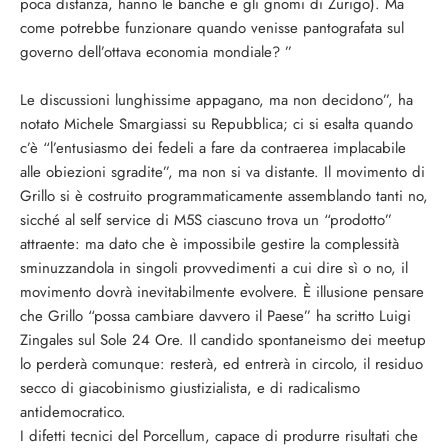
poca distanza, hanno le banche e gli gnomi di Zurigo). Ma
come potrebbe funzionare quando venisse pantografata sul
governo dell’ottava economia mondiale? ”
Le discussioni lunghissime appagano, ma non decidono”, ha
notato Michele Smargiassi su Repubblica; ci si esalta quando
c’è “l’entusiasmo dei fedeli a fare da contraerea implacabile
alle obiezioni sgradite”, ma non si va distante. Il movimento di
Grillo si è costruito programmaticamente assemblando tanti no,
sicché al self service di M5S ciascuno trova un “prodotto”
attraente: ma dato che è impossibile gestire la complessità
sminuzzandola in singoli provvedimenti a cui dire sì o no, il
movimento dovrà inevitabilmente evolvere. È illusione pensare
che Grillo “possa cambiare davvero il Paese” ha scritto Luigi
Zingales sul Sole 24 Ore. Il candido spontaneismo dei meetup
lo perderà comunque: resterà, ed entrerà in circolo, il residuo
secco di giacobinismo giustizialista, e di radicalismo
antidemocratico.
I difetti tecnici del Porcellum, capace di produrre risultati che