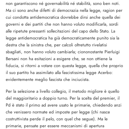
non garantiscono né governabilità né stabilità, sono ben noti.
Ma ci sono anche difetti di democrazia nella legge, ragion per
cui condotta antidemocratica dovrebbe dirsi anche quella dei
governi e dei partiti che non hanno voluto modificarla, sordi
alle ripetute pressanti sollecitazioni del capo dello Stato. La
legge antidemocratica ha già democraticamente punito sia la
destra che la sinistra che, per calcoli oltretutto rivelatisi
sbagliati, non hanno voluto cambiarla; ciononostante Pierluigi
Bersani non ha esitazioni a esigere che, se non ottiene la
fiducia, si ritorni a votare con questa legge, quella che proprio
il suo partito ha assimilato alla fascistissima legge Acerbo:
evidentemente meglio fascista che inciucista.
Per la selezione a livello collegio, il metodo migliore è quello
del maggioritario a doppio turno. Per la scelta del premier, il
Pd è stato il primo ad avere usato le primarie, chiedendo anzi
che venissero normate ed imposte per legge (chi nasce
costruttivista perde il pelo, con quel che segue). Ma le
primarie, pensate per essere meccanismi di apertura