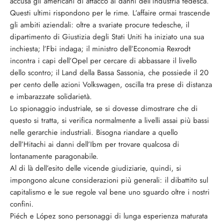
accusa gli americani di attacco ai danni dell’industria tedesca.
Questi ultimi rispondono per le rime. L’affaire ormai trascende
gli ambiti aziendali: oltre a svariate procure tedesche, il
dipartimento di Giustizia degli Stati Uniti ha iniziato una sua
inchiesta; l’Fbi indaga; il ministro dell’Economia Rexrodt
incontra i capi dell’Opel per cercare di abbassare il livello
dello scontro; il Land della Bassa Sassonia, che possiede il 20
per cento delle azioni Volkswagen, oscilla tra prese di distanza
e imbarazzate solidarietà.
Lo spionaggio industriale, se si dovesse dimostrare che di
questo si tratta, si verifica normalmente a livelli assai più bassi
nelle gerarchie industriali. Bisogna riandare a quello
dell’Hitachi ai danni dell’Ibm per trovare qualcosa di
lontanamente paragonabile.
Al di là dell’esito delle vicende giudiziarie, quindi, si
impongono alcune considerazioni più generali: il dibattito sul
capitalismo e le sue regole val bene uno sguardo oltre i nostri
confini.
Piéch e López sono personaggi di lunga esperienza maturata