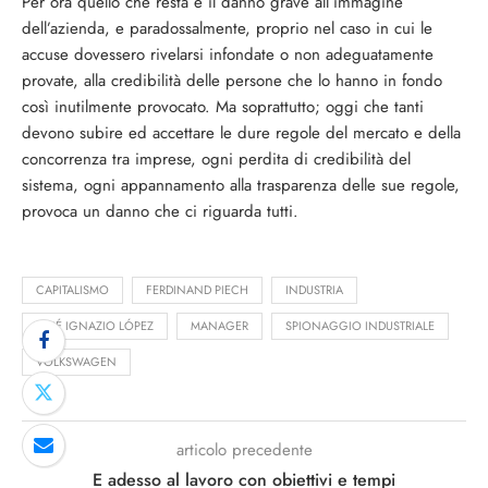
Per ora quello che resta è il danno grave all’immagine
dell’azienda, e paradossalmente, proprio nel caso in cui le
accuse dovessero rivelarsi infondate o non adeguatamente
provate, alla credibilità delle persone che lo hanno in fondo
così inutilmente provocato. Ma soprattutto; oggi che tanti
devono subire ed accettare le dure regole del mercato e della
concorrenza tra imprese, ogni perdita di credibilità del
sistema, ogni appannamento alla trasparenza delle sue regole,
provoca un danno che ci riguarda tutti.
CAPITALISMO
FERDINAND PIECH
INDUSTRIA
JOSÉ IGNAZIO LÓPEZ
MANAGER
SPIONAGGIO INDUSTRIALE
VOLKSWAGEN
articolo precedente
E adesso al lavoro con obiettivi e tempi