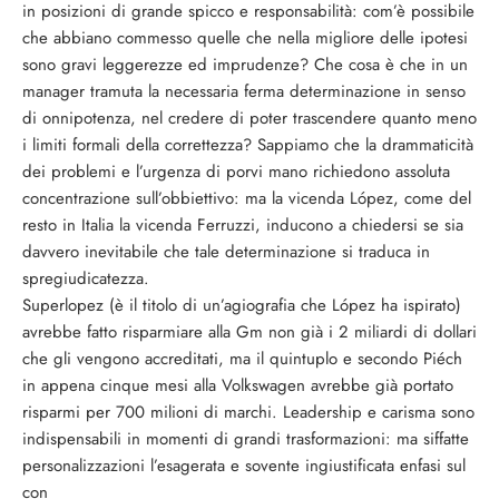
in posizioni di grande spicco e responsabilità: com’è possibile
che abbiano commesso quelle che nella migliore delle ipotesi
sono gravi leggerezze ed imprudenze? Che cosa è che in un
manager tramuta la necessaria ferma determinazione in senso
di onnipotenza, nel credere di poter trascendere quanto meno
i limiti formali della correttezza? Sappiamo che la drammaticità
dei problemi e l’urgenza di porvi mano richiedono assoluta
concentrazione sull’obbiettivo: ma la vicenda López, come del
resto in Italia la vicenda Ferruzzi, inducono a chiedersi se sia
davvero inevitabile che tale determinazione si traduca in
spregiudicatezza.
Superlopez (è il titolo di un’agiografia che López ha ispirato)
avrebbe fatto risparmiare alla Gm non già i 2 miliardi di dollari
che gli vengono accreditati, ma il quintuplo e secondo Piéch
in appena cinque mesi alla Volkswagen avrebbe già portato
risparmi per 700 milioni di marchi. Leadership e carisma sono
indispensabili in momenti di grandi trasformazioni: ma siffatte
personalizzazioni l’esagerata e sovente ingiustificata enfasi sul
con