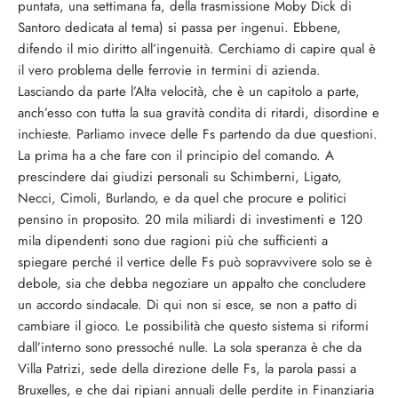
puntata, una settimana fa, della trasmissione Moby Dick di
Santoro dedicata al tema) si passa per ingenui. Ebbene,
difendo il mio diritto all’ingenuità. Cerchiamo di capire qual è
il vero problema delle ferrovie in termini di azienda.
Lasciando da parte l’Alta velocità, che è un capitolo a parte,
anch’esso con tutta la sua gravità condita di ritardi, disordine e
inchieste. Parliamo invece delle Fs partendo da due questioni.
La prima ha a che fare con il principio del comando. A
prescindere dai giudizi personali su Schimberni, Ligato,
Necci, Cimoli, Burlando, e da quel che procure e politici
pensino in proposito. 20 mila miliardi di investimenti e 120
mila dipendenti sono due ragioni più che sufficienti a
spiegare perché il vertice delle Fs può sopravvivere solo se è
debole, sia che debba negoziare un appalto che concludere
un accordo sindacale. Di qui non si esce, se non a patto di
cambiare il gioco. Le possibilità che questo sistema si riformi
dall’interno sono pressoché nulle. La sola speranza è che da
Villa Patrizi, sede della direzione delle Fs, la parola passi a
Bruxelles, e che dai ripiani annuali delle perdite in Finanziaria