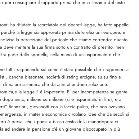
ri per consegnare il rapporto prima che inizi l’esame del testo
onti ha rifiutato la scorciatoia dei decreti legge, ha fatto appello
 perchè la legge sia approvata prima delle elezioni europee, e
condivisa la percezione del pericolo che stiamo correndo: quanto
 deve mettere la sua firma sotto un contratto di prestito, men
tra parte dello sportello, nella mano di un risparmiatore che
no tutti: ragionando sul come é stato possibile che i ragionieri a
isti, banche blasonate, società di rating arcigne, su su fino a
mi di natura sistemica che da anni attendono soluzione.
nomica,e la legge lì é impotente. E’ per incompetenza se gente
 dopo anno, milione su milione (si é risparmiato in lire), e a
ti” finanziari, giovanotti con la faccia pulita, che non avevano
ll’emergenza, in materia economica circolano idee che da secoli si
ero é persa, che i paesi a basso costo della manodopera ci
rda ad andare in pensione c’é un giovane disoccupato in più