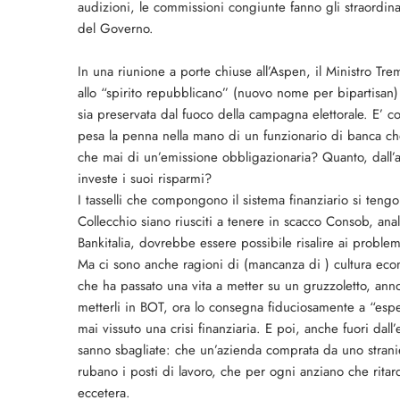
audizioni, le commissioni congiunte fanno gli straordina
del Governo.
In una riunione a porte chiuse all’Aspen, il Ministro Trem
allo “spirito repubblicano” (nuovo nome per bipartisan)
sia preservata dal fuoco della campagna elettorale. E’ 
pesa la penna nella mano di un funzionario di banca che
che mai di un’emissione obbligazionaria? Quanto, dall’al
investe i suoi risparmi?
I tasselli che compongono il sistema finanziario si tengo
Collecchio siano riusciti a tenere in scacco Consob, anal
Bankitalia, dovrebbe essere possibile risalire ai proble
Ma ci sono anche ragioni di (mancanza di ) cultura eco
che ha passato una vita a metter su un gruzzoletto, anno
metterli in BOT, ora lo consegna fiduciosamente a “esper
mai vissuto una crisi finanziaria. E poi, anche fuori da
sanno sbagliate: che un’azienda comprata da uno strani
rubano i posti di lavoro, che per ogni anziano che rita
eccetera.