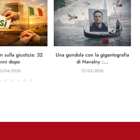
 sulla giustizia: 32
Una gondola con la gigantografia
anni dopo
di Navalny :...
3/04/2026
27/03/2026