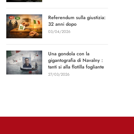
Referendum sulla giustizia:
32 anni dopo
03/04/2026
Intervista per il quotidiano “La
“Un capitano di 15 an
Una gondola con la
Stampa”
gigantografia di Navalny :
13/01/2026
tanti si alla flotilla fogliante
11/03/2026
27/03/2026