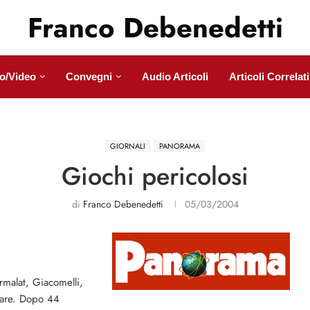
Franco Debenedetti
o/Video
Convegni
Audio Articoli
Articoli Correlati
GIORNALI
PANORAMA
Giochi pericolosi
di
Franco Debenedetti
05/03/2004
armalat, Giacomelli,
ntare. Dopo 44