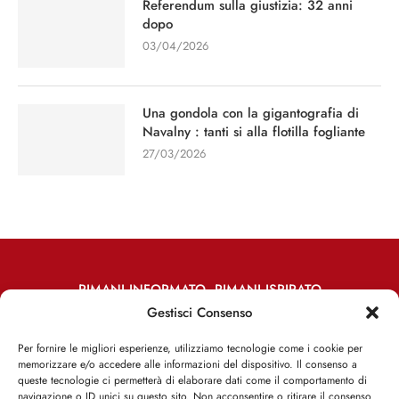
Referendum sulla giustizia: 32 anni
dopo
03/04/2026
Una gondola con la gigantografia di
Navalny : tanti si alla flotilla fogliante
27/03/2026
RIMANI INFORMATO, RIMANI ISPIRATO
Gestisci Consenso
Iscriviti alla Newsletter
Per fornire le migliori esperienze, utilizziamo tecnologie come i cookie per
memorizzare e/o accedere alle informazioni del dispositivo. Il consenso a
ISCRIVITI ADESSO
queste tecnologie ci permetterà di elaborare dati come il comportamento di
navigazione o ID unici su questo sito. Non acconsentire o ritirare il consenso