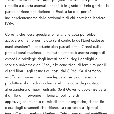
rimedio a questa anomalia finché è in grado di farlo grazie alla
partecipazione che detiene in Enel, a farlo di per sé,
indipendentemente dalla nazionalità di chi potrebbe lanciare
l’OPA.
Corretta che fosse questa anomalia, che cosa potrebbe
accadere di tanto pernicioso se il controllo dell’Enel cadesse in
mani straniere? Nonostante sian passati ormai 7 anni dalla
prima liberalizzazione, il mercato elettrico è ancora zeppo di
ostacoli e privilegi: dagli incerti confini degli obblighi di
servizio universale dell’Enel, alle condizioni di fornitura per il
clienti liberi, agli scandalosi costi del CIP/6. Se si temono
insufficienti investimenti, inadeguata riserva di capacità
produttiva, il rimedio si chiama eliminazione degli ostacoli
all’espandersi di nuovi entranti. Se il Governo vuole riservarsi
il diritto di intervenire in tema di politiche di
approvvigionamenti o di mix di fonti energetiche, si doti fin
d’ora degli strumenti che ritiene. La risposta alla “ipotesi
teorica” di cui parlano Martino e Oddo, non sta nel mobilitare