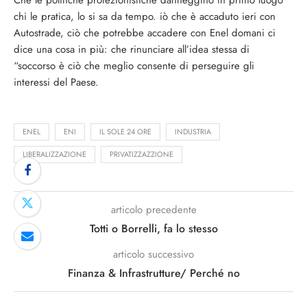
Che le politiche protezionistiche danneggino in primo luogo
chi le pratica, lo si sa da tempo. iò che è accaduto ieri con
Autostrade, ciò che potrebbe accadere con Enel domani ci
dice una cosa in più: che rinunciare all’idea stessa di
“soccorso è ciò che meglio consente di perseguire gli
interessi del Paese.
ENEL
ENI
IL SOLE 24 ORE
INDUSTRIA
LIBERALIZZAZIONE
PRIVATIZZAZZIONE
articolo precedente
Totti o Borrelli, fa lo stesso
articolo successivo
Finanza & Infrastrutture/ Perché no