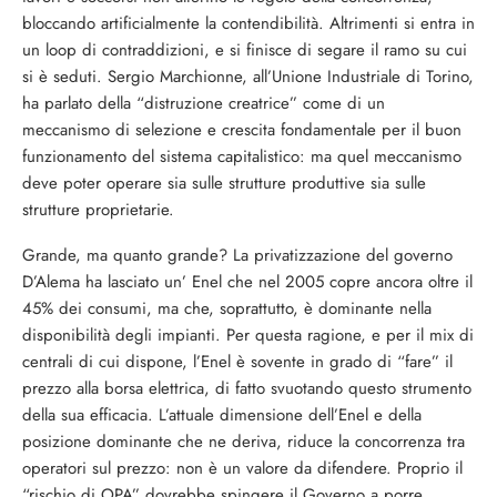
bloccando artificialmente la contendibilità. Altrimenti si entra in
un loop di contraddizioni, e si finisce di segare il ramo su cui
si è seduti. Sergio Marchionne, all’Unione Industriale di Torino,
ha parlato della “distruzione creatrice” come di un
meccanismo di selezione e crescita fondamentale per il buon
funzionamento del sistema capitalistico: ma quel meccanismo
deve poter operare sia sulle strutture produttive sia sulle
strutture proprietarie.
Grande, ma quanto grande? La privatizzazione del governo
D’Alema ha lasciato un’ Enel che nel 2005 copre ancora oltre il
45% dei consumi, ma che, soprattutto, è dominante nella
disponibilità degli impianti. Per questa ragione, e per il mix di
centrali di cui dispone, l’Enel è sovente in grado di “fare” il
prezzo alla borsa elettrica, di fatto svuotando questo strumento
della sua efficacia. L’attuale dimensione dell’Enel e della
posizione dominante che ne deriva, riduce la concorrenza tra
operatori sul prezzo: non è un valore da difendere. Proprio il
“rischio di OPA” dovrebbe spingere il Governo a porre