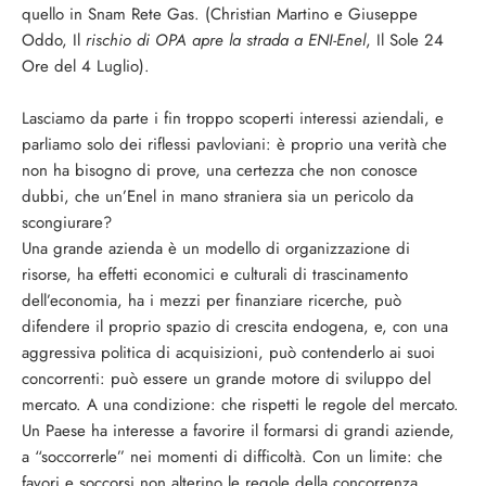
quello in Snam Rete Gas. (Christian Martino e Giuseppe
Oddo, Il
rischio di OPA apre la strada a ENI-Enel
, Il Sole 24
Ore del 4 Luglio).
Lasciamo da parte i fin troppo scoperti interessi aziendali, e
parliamo solo dei riflessi pavloviani: è proprio una verità che
non ha bisogno di prove, una certezza che non conosce
dubbi, che un’Enel in mano straniera sia un pericolo da
scongiurare?
Una grande azienda è un modello di organizzazione di
risorse, ha effetti economici e culturali di trascinamento
dell’economia, ha i mezzi per finanziare ricerche, può
difendere il proprio spazio di crescita endogena, e, con una
aggressiva politica di acquisizioni, può contenderlo ai suoi
concorrenti: può essere un grande motore di sviluppo del
mercato. A una condizione: che rispetti le regole del mercato.
Un Paese ha interesse a favorire il formarsi di grandi aziende,
a “soccorrerle” nei momenti di difficoltà. Con un limite: che
favori e soccorsi non alterino le regole della concorrenza,