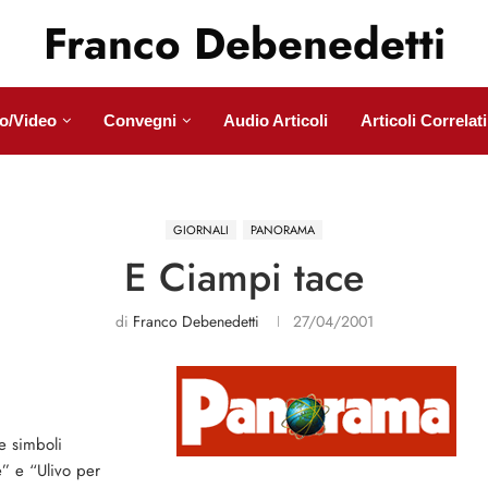
Franco Debenedetti
o/Video
Convegni
Audio Articoli
Articoli Correlati
GIORNALI
PANORAMA
E Ciampi tace
di
Franco Debenedetti
27/04/2001
e simboli
e” e “Ulivo per