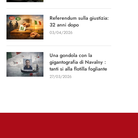
Referendum sulla giustizia:
32 anni dopo
03/04/2026
Intervista per il quotidiano “La
“Un capitano di 15 an
Stampa”
Una gondola con la
13/01/2026
gigantografia di Navalny :
11/03/2026
tanti si alla flotilla fogliante
27/03/2026