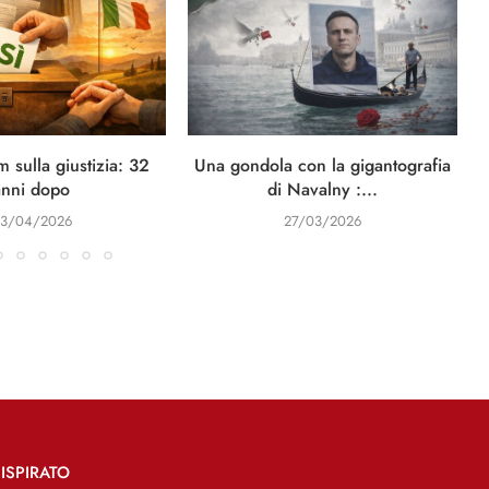
 sulla giustizia: 32
Una gondola con la gigantografia
anni dopo
di Navalny :...
3/04/2026
27/03/2026
ISPIRATO