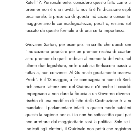
Rutelli”?. Personalmente, considero questo fatto come u
premier non è una novità, la novità è l’indicazione espli
bicamerale, la presenza di questa indicazione consenta
maggioritario le cui inadeguatezze, peraltro, restano sot
toccato da queste formule è di una certa importanza.
Giovanni Sartori, per esempio, ha scritto che questi simb
l’indicazione popolare per un premier rischia di coartare
altro premier da quelli indicati al momento del voto, nel
ultime due legislature, nelle quali sia Berlusconi passò
tuttavia, non convince. Al Quirinale giustamente osservan
Prodi”. E il 13 maggio, a far compagnia ai nomi di Berlus
richiamare l’attenzione del Quirinale c’è anche Il cosidde
impegnano a non dare la fiducia a un Governo diverso d
rischio di una modifica di fatto della Costituzione è la
mandato: il parlamentare infatti in questo modo autolimit
questa la ragione per cui io non ho sottoscritto quel pat
non arretrare dal maggioritario sarà la politica. Solo se 
indicati agli elettori, il Quirinale non potrà che regis