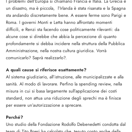
I problemi dell’Europa si chiamano Francia e Italia. La Grecia è
un disastro, ma è piccola, l’Irlanda è stata risanata e la Spagna
sta andando discretamente bene. A essere ferme sono Parigi e
Roma. I governi Monti e Letta hanno affrontato momenti
difficili, e Renzi sta facendo cose politicamente rilevanti: da
alcune cose si direbbe che abbia la percezione di quanto
profondamente si debba incidere nella struttura della Pubblica
Amministrazione, nella nostra cultura giuridica. Vorrà
comunicarlo? Saprà realizzarlo?.
A quali cause si riferisce esattamente?
Al sistema giudiziario, all’istruzione, alle municipalizzate e alla
sanità. Al modo di lavorare. Perfino la spending review, nella
misura in cui si basa largamente sull’applicazione dei costi
standard, non attua una riduzione degli sprechi ma è finisce
per essere un’autorizzazione a sprecare.
Perché?
Uno studio della Fondazione Rodolfo Debenedetti condotta dal
team di Tito Boeri ha calcolato che, tenuto conto anche della