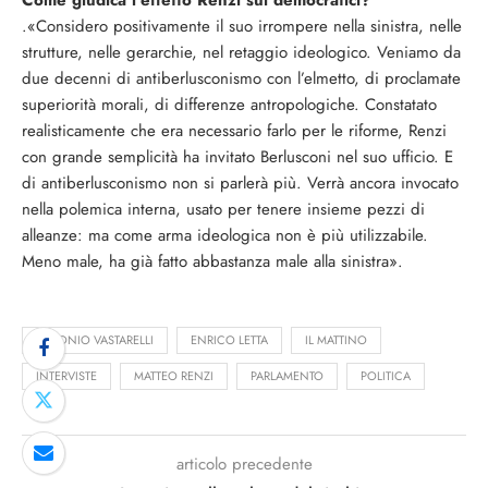
Come giudica l’effetto Renzi sui democratici?
.«Considero positivamente il suo irrompere nella sinistra, nelle
strutture, nelle gerarchie, nel retaggio ideologico. Veniamo da
due decenni di antiberlusconismo con l’elmetto, di proclamate
superiorità morali, di differenze antropologiche. Constatato
realisticamente che era necessario farlo per le riforme, Renzi
con grande semplicità ha invitato Berlusconi nel suo ufficio. E
di antiberlusconismo non si parlerà più. Verrà ancora invocato
nella polemica interna, usato per tenere insieme pezzi di
alleanze: ma come arma ideologica non è più utilizzabile.
Meno male, ha già fatto abbastanza male alla sinistra».
ANTONIO VASTARELLI
ENRICO LETTA
IL MATTINO
INTERVISTE
MATTEO RENZI
PARLAMENTO
POLITICA
articolo precedente