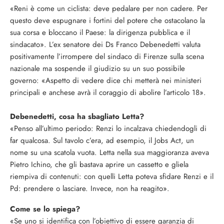
«Reni è come un ciclista: deve pedalare per non cadere. Per
questo deve espugnare i fortini del potere che ostacolano la
sua corsa e bloccano il Paese: la dirigenza pubblica e il
sindacato». L’ex senatore dei Ds Franco Debenedetti valuta
positivamente l’irrompere del sindaco di Firenze sulla scena
nazionale ma sospende il giudizio su un suo possibile
governo: «Aspetto di vedere dice chi metterà nei ministeri
principali e anchese avrà il coraggio di abolire l’articolo 18».
Debenedetti, cosa ha sbagliato Letta?
«Penso all’ultimo periodo: Renzi lo incalzava chiedendogli di
far qualcosa. Sul tavolo c’era, ad esempio, il Jobs Act, un
nome su una scatola vuota. Letta nella sua maggioranza aveva
Pietro Ichino, che gli bastava aprire un cassetto e gliela
riempiva di contenuti: con quelli Letta poteva sfidare Renzi e il
Pd: prendere o lasciare. Invece, non ha reagito».
Come se lo spiega?
«Se uno si identifica con l’obiettivo di essere garanzia di