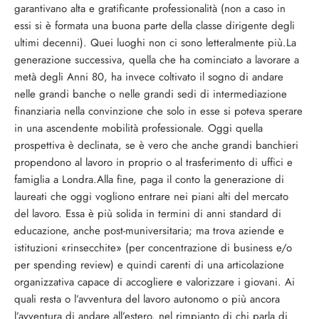
garantivano alta e gratificante professionalità (non a caso in
essi si è formata una buona parte della classe dirigente degli
ultimi decenni). Quei luoghi non ci sono letteralmente più.La
generazione successiva, quella che ha cominciato a lavorare a
metà degli Anni 80, ha invece coltivato il sogno di andare
nelle grandi banche o nelle grandi sedi di intermediazione
finanziaria nella convinzione che solo in esse si poteva sperare
in una ascendente mobilità professionale. Oggi quella
prospettiva è declinata, se è vero che anche grandi banchieri
propendono al lavoro in proprio o al trasferimento di uffici e
famiglia a Londra.Alla fine, paga il conto la generazione di
laureati che oggi vogliono entrare nei piani alti del mercato
del lavoro. Essa è più solida in termini di anni standard di
educazione, anche post-muniversitaria; ma trova aziende e
istituzioni «rinsecchite» (per concentrazione di business e/o
per spending review) e quindi carenti di una articolazione
organizzativa capace di accogliere e valorizzare i giovani. Ai
quali resta o l’avventura del lavoro autonomo o più ancora
l’avventura di andare all’estero, nel rimpianto di chi parla di