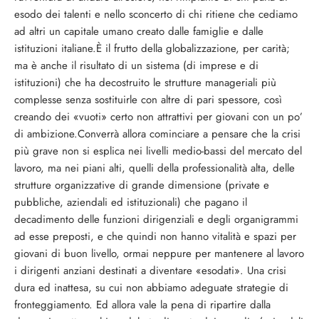
esodo dei talenti e nello sconcerto di chi ritiene che cediamo
ad altri un capitale umano creato dalle famiglie e dalle
istituzioni italiane.È il frutto della globalizzazione, per carità;
ma è anche il risultato di un sistema (di imprese e di
istituzioni) che ha decostruito le strutture manageriali più
complesse senza sostituirle con altre di pari spessore, così
creando dei «vuoti» certo non attrattivi per giovani con un po’
di ambizione.Converrà allora cominciare a pensare che la crisi
più grave non si esplica nei livelli medio-bassi del mercato del
lavoro, ma nei piani alti, quelli della professionalità alta, delle
strutture organizzative di grande dimensione (private e
pubbliche, aziendali ed istituzionali) che pagano il
decadimento delle funzioni dirigenziali e degli organigrammi
ad esse preposti, e che quindi non hanno vitalità e spazi per
giovani di buon livello, ormai neppure per mantenere al lavoro
i dirigenti anziani destinati a diventare «esodati». Una crisi
dura ed inattesa, su cui non abbiamo adeguate strategie di
fronteggiamento. Ed allora vale la pena di ripartire dalla