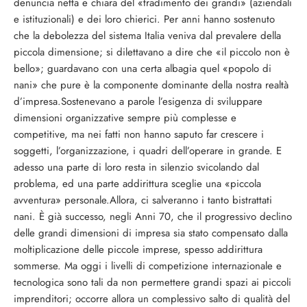
denuncia netta e chiara del «tradimento dei grandi» (aziendali
e istituzionali) e dei loro chierici. Per anni hanno sostenuto
che la debolezza del sistema Italia veniva dal prevalere della
piccola dimensione; si dilettavano a dire che «il piccolo non è
bello»; guardavano con una certa albagia quel «popolo di
nani» che pure è la componente dominante della nostra realtà
d’impresa.Sostenevano a parole l’esigenza di sviluppare
dimensioni organizzative sempre più complesse e
competitive, ma nei fatti non hanno saputo far crescere i
soggetti, l’organizzazione, i quadri dell’operare in grande. E
adesso una parte di loro resta in silenzio svicolando dal
problema, ed una parte addirittura sceglie una «piccola
avventura» personale.Allora, ci salveranno i tanto bistrattati
nani. È già successo, negli Anni 70, che il progressivo declino
delle grandi dimensioni di impresa sia stato compensato dalla
moltiplicazione delle piccole imprese, spesso addirittura
sommerse. Ma oggi i livelli di competizione internazionale e
tecnologica sono tali da non permettere grandi spazi ai piccoli
imprenditori; occorre allora un complessivo salto di qualità del