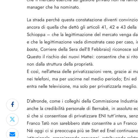
manager che ha nominato.
La strada perché questa constatazione diventi convinzio
ancora di quella che dettò gli articoli 41, 42 e 43 del
Schioppa – che la legittimazione del mercato venga dalla
e che la legittimazione vada dimostrata caso per caso,
basta
, Corriere della Sera dell’8 Febbraio) riconosce sol
Questo il rischio dei nuovi Mattei: consentire che si rit
non dalla struttura della proprietà.
E così, nell’attesa delle privatizzazioni vere, grazie ai m
nei telefoni, ma per uscirne nel medio periodo; Eni ed E
entra nelle televisione, ma solo per privatizzarla meglio.
D’altronde, come i colleghi della Commissione Industria 
anche la credibilità personale di Bernabè, in assoluto ed 
sì che si consentisse di privatizzare ENI tutt’intera, se
Franco Tatò non sarebbero state consentite a un Franco 
Né oggi ci si preoccupa più se Stet ed Enel continuano 