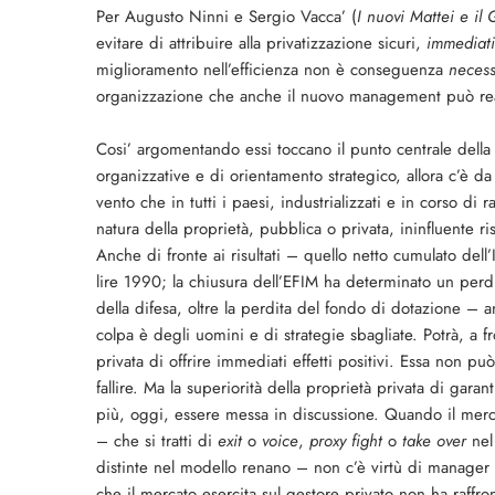
Per Augusto Ninni e Sergio Vacca’ (
I nuovi Mattei e il
evitare di attribuire alla privatizzazione sicuri,
immediati
miglioramento nell’efficienza non è conseguenza
necess
organizzazione che anche il nuovo management può rea
Cosi’ argomentando essi toccano il punto centrale della 
organizzative e di orientamento strategico, allora c’è d
vento che in tutti i paesi, industrializzati e in corso di 
natura della proprietà, pubblica o privata, ininfluente ris
Anche di fronte ai risultati – quello netto cumulato dell
lire 1990; la chiusura dell’EFIM ha determinato un perd
della difesa, oltre la perdita del fondo di dotazione – a
colpa è degli uomini e di strategie sbagliate. Potrà, a fr
privata di offrire immediati effetti positivi. Essa non p
fallire. Ma la superiorità della proprietà privata di gar
più, oggi, essere messa in discussione. Quando il merc
– che si tratti di
exit
o
voice
,
proxy fight
o
take over
nel
distinte nel modello renano – non c’è virtù di manager 
che il mercato esercita sul gestore privato non ha raffro