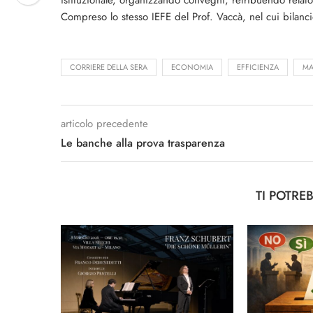
istituzionale, organizzando convegni, retribuendo relato
Compreso lo stesso IEFE del Prof. Vaccà, nel cui bilanc
CORRIERE DELLA SERA
ECONOMIA
EFFICIENZA
M
articolo precedente
Le banche alla prova trasparenza
TI POTRE