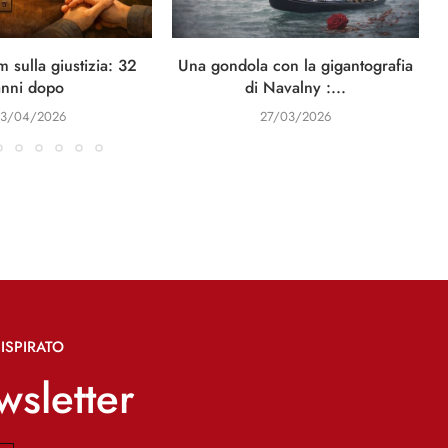
 sulla giustizia: 32
Una gondola con la gigantografia
anni dopo
di Navalny :...
3/04/2026
27/03/2026
ISPIRATO
ewsletter