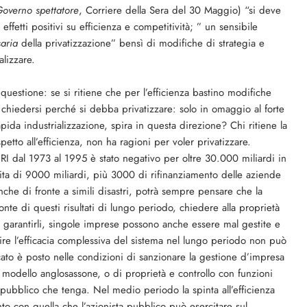
 Governo spettatore
, Corriere della Sera del 30 Maggio) “si deve
effetti positivi su efficienza e competitività; ” un sensibile
aria
della privatizzazione” bensì di modifiche di strategia e
lizzare.
questione: se si ritiene che per l’efficienza bastino modifiche
a chiedersi perché si debba privatizzare: solo in omaggio al forte
rapida industrializzazione, spira in questa direzione? Chi ritiene la
petto all’efficienza, non ha ragioni per voler privatizzare.
’IRI dal 1973 al 1995 è stato negativo per oltre 30.000 miliardi in
ita di 9000 miliardi, più 3000 di rifinanziamento delle aziende
nche di fronte a simili disastri, potrà sempre pensare che la
onte di questi risultati di lungo periodo, chiedere alla proprietà
uò garantirli, singole imprese possono anche essere mal gestite e
antire l’efficacia complessiva del sistema nel lungo periodo non può
ato è posto nelle condizioni di sanzionare la gestione d’impresa
 modello anglosassone, o di proprietà e controllo con funzioni
pubblico che tenga. Nel medio periodo la spinta all’efficienza
nto con quella che l’azionista pubblico può esercitare sul